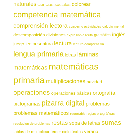
naturales
colorear
ciencias sociales
competencia matemática
comprensión lectora
cuaderno actividades
cálculo mental
inglés
descomposición
divisiones
gramática
expresión escrita
lectura
juego
lectoescritura
lectura comprensiva
lengua primaria
láminas
letras
matemáticas
matemáticas
primaria
multiplicaciones
navidad
operaciones
ortografía
operaciones básicas
pizarra digital
pictogramas
problemas
problemas matemáticos
recortable
reglas ortográficas
sumas
restas
sopa de letras
resolución de problemas
verano
tablas de multiplicar
tercer ciclo
textos