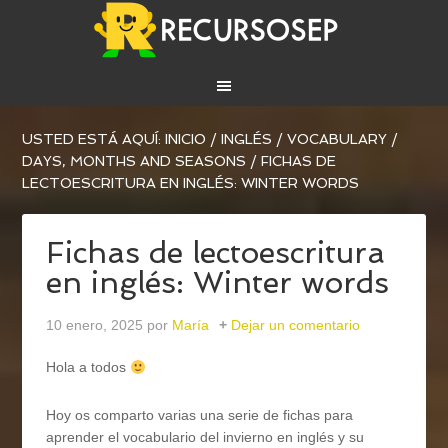
USTED ESTÁ AQUÍ:
INICIO
/
INGLÉS
/
VOCABULARY
/
DAYS, MONTHS AND SEASONS
/
FICHAS DE
LECTOESCRITURA EN INGLÉS: WINTER WORDS
Fichas de lectoescritura
en inglés: Winter words
10 enero, 2025
por
María
Dejar un comentario
Hola a todos
Hoy os comparto varias una serie de fichas para
aprender el vocabulario del invierno en inglés y su