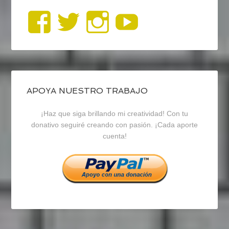
Ver
Ver
Ver
YouTub
perfil
perfil
perfil
de
de
de
blogrecursosep
recursosep
recursosep
APOYA NUESTRO TRABAJO
¡Haz que siga brillando mi creatividad! Con tu
en
en
en
donativo seguiré creando con pasión. ¡Cada aporte
cuenta!
Facebook
Twitter
Instagram