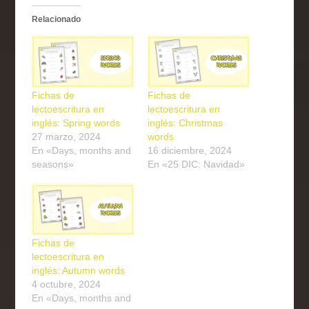
Relacionado
Fichas de
Fichas de
lectoescritura en
lectoescritura en
inglés: Spring words
inglés: Christmas
27 marzo, 2024
words
En «Days, months and
16 diciembre, 2024
seasons»
En «25 DIC: Navidad»
Fichas de
lectoescritura en
inglés: Autumn words
4 octubre, 2024
En «Days, months and