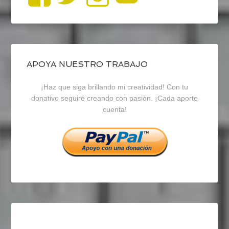
perfil
perfil
perfil
de
de
de
blogrecursosep
recursosep
recursosep
APOYA NUESTRO TRABAJO
¡Haz que siga brillando mi creatividad! Con tu
en
en
en
donativo seguiré creando con pasión. ¡Cada aporte
cuenta!
Facebook
Twitter
Instagram