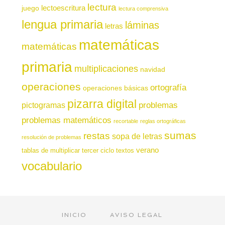
lectura
juego
lectoescritura
lectura comprensiva
lengua primaria
láminas
letras
matemáticas
matemáticas
primaria
multiplicaciones
navidad
operaciones
ortografía
operaciones básicas
pizarra digital
pictogramas
problemas
problemas matemáticos
recortable
reglas ortográficas
sumas
restas
sopa de letras
resolución de problemas
verano
tablas de multiplicar
tercer ciclo
textos
vocabulario
INICIO
AVISO LEGAL