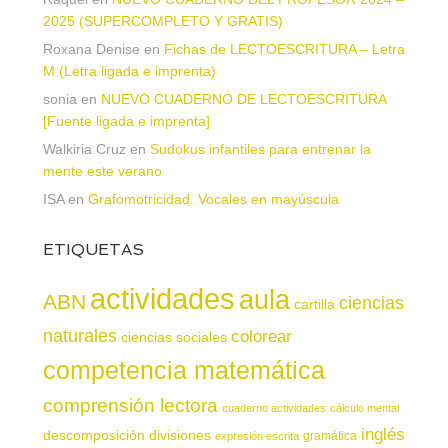
2025 (SUPERCOMPLETO Y GRATIS)
Roxana Denise
en
Fichas de LECTOESCRITURA – Letra
M (Letra ligada e imprenta)
sonia
en
NUEVO CUADERNO DE LECTOESCRITURA
[Fuente ligada e imprenta]
Walkiria Cruz
en
Sudokus infantiles para entrenar la
mente este verano
ISA
en
Grafomotricidad. Vocales en mayúscula
ETIQUETAS
actividades
aula
ABN
ciencias
cartilla
naturales
colorear
ciencias sociales
competencia matemática
comprensión lectora
cuaderno actividades
cálculo mental
inglés
descomposición
divisiones
gramática
expresión escrita