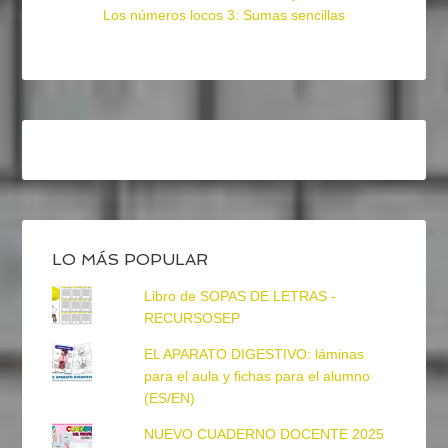
Los números locos 3: Sumas sencillas
LO MÁS POPULAR
Libro de SOPAS DE LETRAS -
RECURSOSEP
EL APARATO DIGESTIVO: láminas
para el aula y fichas para el alumno
(ES/EN)
NUEVO CUADERNO DOCENTE 2025