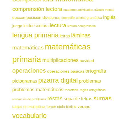
comprensión lectora
cuaderno actividades
cálculo mental
inglés
descomposición
divisiones
gramática
expresión escrita
lectura
juego
lectoescritura
lectura comprensiva
lengua primaria
láminas
letras
matemáticas
matemáticas
primaria
multiplicaciones
navidad
operaciones
ortografía
operaciones básicas
pizarra digital
pictogramas
problemas
problemas matemáticos
recortable
reglas ortográficas
sumas
restas
sopa de letras
resolución de problemas
verano
tablas de multiplicar
tercer ciclo
textos
vocabulario