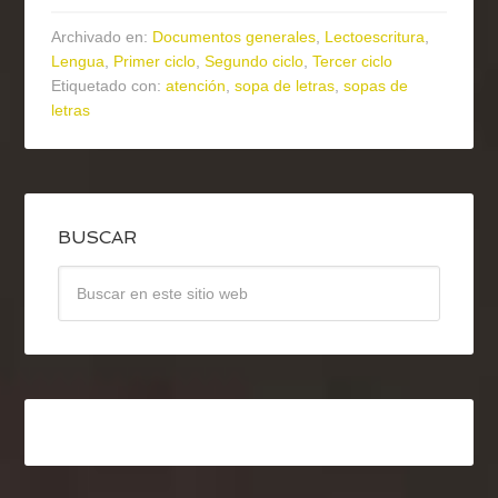
Archivado en:
Documentos generales
,
Lectoescritura
,
Lengua
,
Primer ciclo
,
Segundo ciclo
,
Tercer ciclo
Etiquetado con:
atención
,
sopa de letras
,
sopas de
letras
BUSCAR