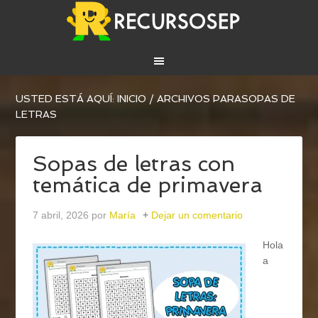
USTED ESTÁ AQUÍ:
INICIO
/
ARCHIVOS PARASOPAS DE
LETRAS
Sopas de letras con
temática de primavera
7 abril, 2026
por
María
Dejar un comentario
Hola
a