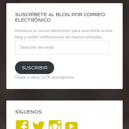
SUSCRÍBETE AL BLOG POR CORREO
ELECTRÓNICO
Introduce tu correo electrónico para suscribirte a este
blog y recibir notificaciones de nuevas entradas.
Dirección
de
email
SUSCRIBIR
Únete a otros 127K suscriptores
SÍGUENOS
Ver
Ver
Ver
YouTub