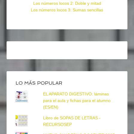
Los números locos 2: Doble y mitad
Los números locos 3: Sumas sencillas
LO MÁS POPULAR
EL APARATO DIGESTIVO: láminas
para el aula y fichas para el alumno
(ES/EN)
Libro de SOPAS DE LETRAS -
RECURSOSEP