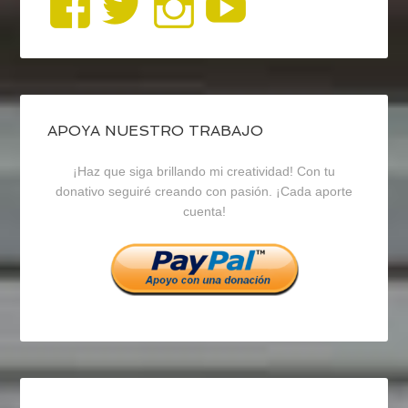
Ver
Ver
Ver
YouTub
perfil
perfil
perfil
de
de
de
blogrecursosep
recursosep
recursosep
APOYA NUESTRO TRABAJO
¡Haz que siga brillando mi creatividad! Con tu
en
en
en
donativo seguiré creando con pasión. ¡Cada aporte
cuenta!
Facebook
Twitter
Instagram