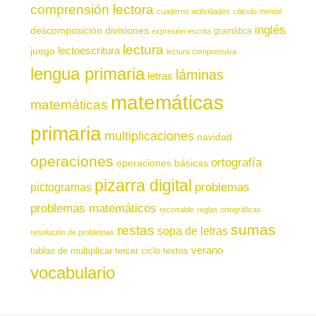
comprensión lectora
cuaderno actividades
cálculo mental
inglés
descomposición
divisiones
gramática
expresión escrita
lectura
juego
lectoescritura
lectura comprensiva
lengua primaria
láminas
letras
matemáticas
matemáticas
primaria
multiplicaciones
navidad
operaciones
ortografía
operaciones básicas
pizarra digital
pictogramas
problemas
problemas matemáticos
recortable
reglas ortográficas
sumas
restas
sopa de letras
resolución de problemas
verano
tablas de multiplicar
tercer ciclo
textos
vocabulario