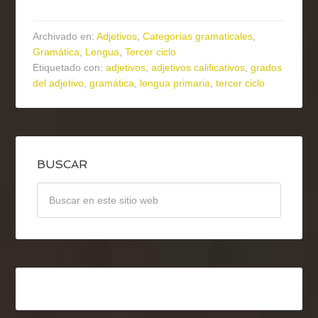
Archivado en:
Adjetivos
,
Categorías gramaticales
,
Gramática
,
Lengua
,
Tercer ciclo
Etiquetado con:
adjetivos
,
adjetivos calificativos
,
grados
del adjetivo
,
gramática
,
lengua primaria
,
tercer ciclo
BUSCAR