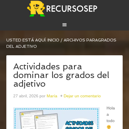
USTED ESTÁ AQUÍ:
INICIO
/
ARCHIVOS PARAGRADOS
DEL ADJETIVO
Actividades para
dominar los grados del
adjetivo
27 abril, 2026
por
María
Dejar un comentario
Hola
a
todo