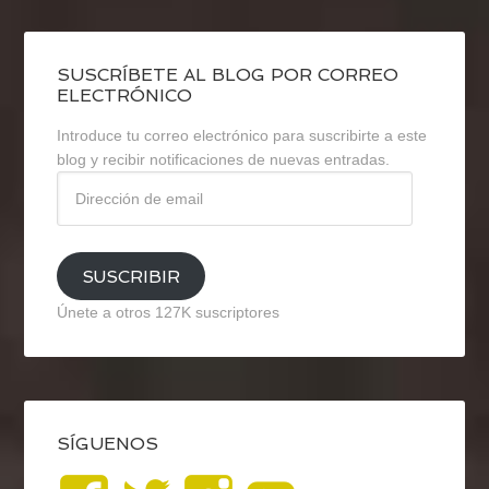
SUSCRÍBETE AL BLOG POR CORREO
ELECTRÓNICO
Introduce tu correo electrónico para suscribirte a este
blog y recibir notificaciones de nuevas entradas.
Dirección
de
email
SUSCRIBIR
Únete a otros 127K suscriptores
SÍGUENOS