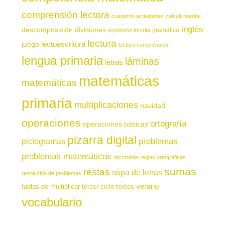
comprensión lectora
cuaderno actividades
cálculo mental
inglés
descomposición
divisiones
gramática
expresión escrita
lectura
juego
lectoescritura
lectura comprensiva
lengua primaria
láminas
letras
matemáticas
matemáticas
primaria
multiplicaciones
navidad
operaciones
ortografía
operaciones básicas
pizarra digital
pictogramas
problemas
problemas matemáticos
recortable
reglas ortográficas
sumas
restas
sopa de letras
resolución de problemas
verano
tablas de multiplicar
tercer ciclo
textos
vocabulario