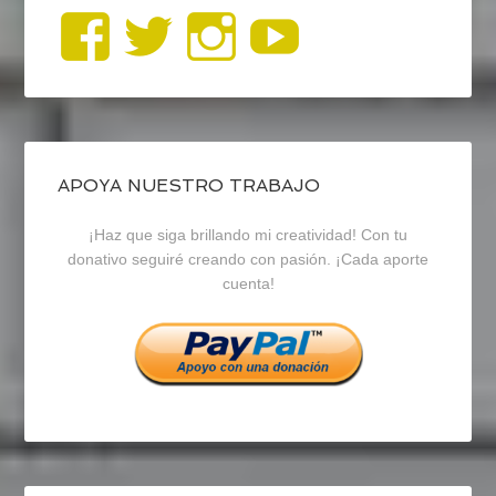
Ver
Ver
Ver
YouTub
perfil
perfil
perfil
de
de
de
blogrecursosep
recursosep
recursosep
APOYA NUESTRO TRABAJO
¡Haz que siga brillando mi creatividad! Con tu
en
en
en
donativo seguiré creando con pasión. ¡Cada aporte
cuenta!
Facebook
Twitter
Instagram