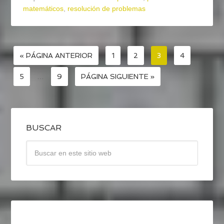
matemáticos
,
resolución de problemas
« PÁGINA ANTERIOR
1
2
3
4
5
…
9
PÁGINA SIGUIENTE »
BUSCAR