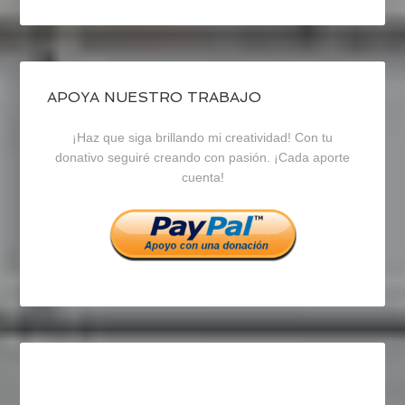
perfil
perfil
perfil
de
de
de
blogrecursosep
recursosep
recursosep
APOYA NUESTRO TRABAJO
¡Haz que siga brillando mi creatividad! Con tu
en
en
en
donativo seguiré creando con pasión. ¡Cada aporte
cuenta!
Facebook
Twitter
Instagram