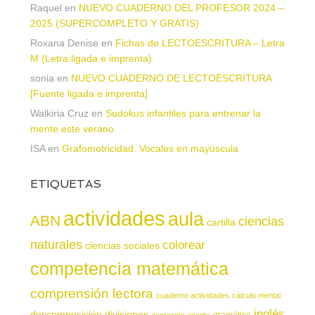
Raquel
en
NUEVO CUADERNO DEL PROFESOR 2024 –
2025 (SUPERCOMPLETO Y GRATIS)
Roxana Denise
en
Fichas de LECTOESCRITURA – Letra
M (Letra ligada e imprenta)
sonia
en
NUEVO CUADERNO DE LECTOESCRITURA
[Fuente ligada e imprenta]
Walkiria Cruz
en
Sudokus infantiles para entrenar la
mente este verano
ISA
en
Grafomotricidad. Vocales en mayúscula
ETIQUETAS
actividades
aula
ABN
ciencias
cartilla
naturales
colorear
ciencias sociales
competencia matemática
comprensión lectora
cuaderno actividades
cálculo mental
inglés
descomposición
divisiones
gramática
expresión escrita