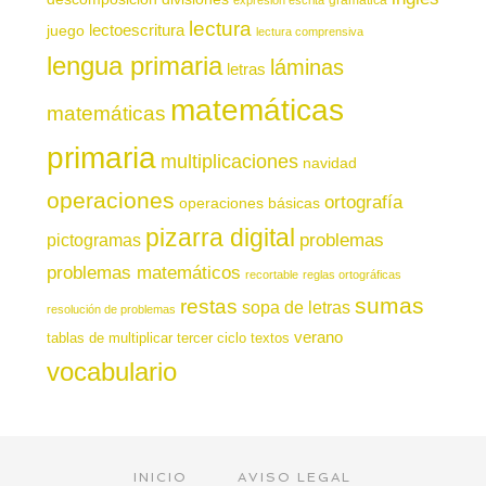
lectura
juego
lectoescritura
lectura comprensiva
lengua primaria
láminas
letras
matemáticas
matemáticas
primaria
multiplicaciones
navidad
operaciones
ortografía
operaciones básicas
pizarra digital
pictogramas
problemas
problemas matemáticos
recortable
reglas ortográficas
sumas
restas
sopa de letras
resolución de problemas
verano
tablas de multiplicar
tercer ciclo
textos
vocabulario
INICIO
AVISO LEGAL