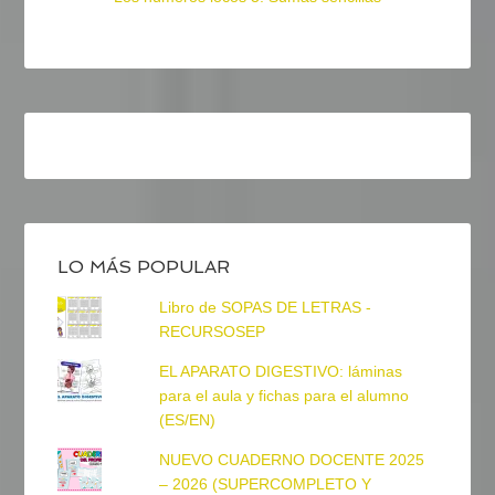
LO MÁS POPULAR
Libro de SOPAS DE LETRAS -
RECURSOSEP
EL APARATO DIGESTIVO: láminas
para el aula y fichas para el alumno
(ES/EN)
NUEVO CUADERNO DOCENTE 2025
– 2026 (SUPERCOMPLETO Y