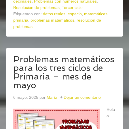
decimales
,
Problemas con números naturales
,
Resolución de problemas
,
Tercer ciclo
Etiquetado con:
datos reales
,
espacio
,
matemáticas
primaria
,
problemas matemáticos
,
resolución de
problemas
Problemas matemáticos
para los tres ciclos de
Primaria – mes de
mayo
6 mayo, 2025
por
María
Dejar un comentario
Hola
a