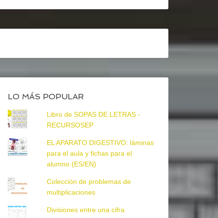
LO MÁS POPULAR
Libro de SOPAS DE LETRAS -
RECURSOSEP
EL APARATO DIGESTIVO: láminas
para el aula y fichas para el
alumno (ES/EN)
Colección de problemas de
multiplicaciones
Divisiones entre una cifra