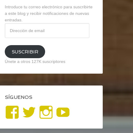
Introduce tu correo electrónico para suscribirte
a este blog y recibir notificaciones de nuevas
entradas.
Dirección
de
email
SUSCRIBIR
Únete a otros 127K suscriptores
SÍGUENOS
Ver
Ver
Ver
YouTube
perfil
perfil
perfil