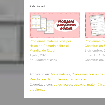
Relacionado
Problemas matemáticos por
Problemas ma
ciclos de Primaria sobre el
Constitución
Mundial de fútbol
2 diciembre,
1 julio, 2026
En «6 DIC: Dí
En «Matemáticas»
Constitución»
Archivado en:
Matemáticas
,
Problemas con númer
Resolución de problemas
,
Tercer ciclo
Etiquetado con:
datos reales
,
espacio
,
matemáticas
problemas