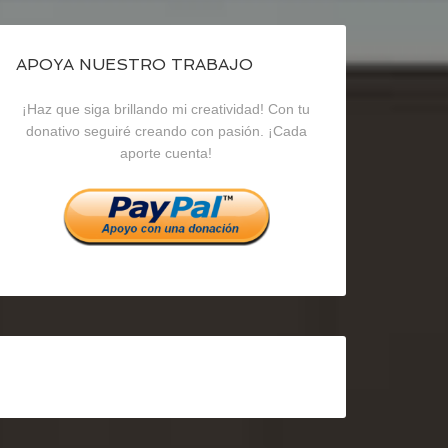
de
de
de
blogrecursosep
recursosep
recursosep
APOYA NUESTRO TRABAJO
¡Haz que siga brillando mi creatividad! Con tu
en
en
en
donativo seguiré creando con pasión. ¡Cada
aporte cuenta!
Facebook
Twitter
Instagram