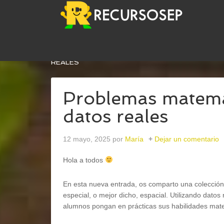
USTED ESTÁ AQUÍ:
INICIO
/
MATEMÁTICAS
/
PR
REALES
Problemas matemát
datos reales
12 mayo, 2025
por
María
Dejar un comentario
Hola a todos
En esta nueva entrada, os comparto una colecció
especial, o mejor dicho, espacial. Utilizando dato
alumnos pongan en prácticas sus habilidades mat