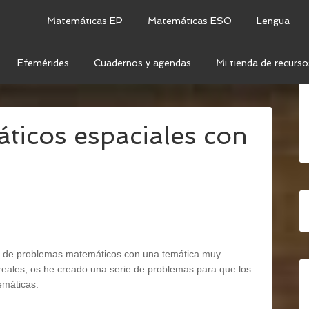
Matemáticas EP
Matemáticas ESO
Lengua
Efemérides
Cuadernos y agendas
Mi tienda de recurso
OBLEMAS MATEMÁTICOS ESPACIALES CON DATOS
icos espaciales con
n de problemas matemáticos con una temática muy
s reales, os he creado una serie de problemas para que los
emáticas.