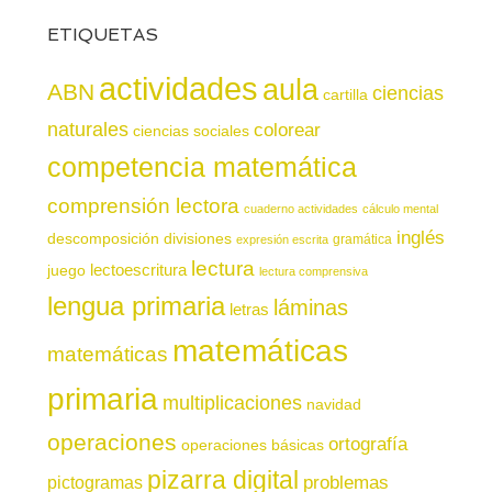
ETIQUETAS
actividades
aula
ABN
ciencias
cartilla
naturales
colorear
ciencias sociales
competencia matemática
comprensión lectora
cuaderno actividades
cálculo mental
inglés
descomposición
divisiones
gramática
expresión escrita
lectura
juego
lectoescritura
lectura comprensiva
lengua primaria
láminas
letras
matemáticas
matemáticas
primaria
multiplicaciones
navidad
operaciones
ortografía
operaciones básicas
pizarra digital
pictogramas
problemas