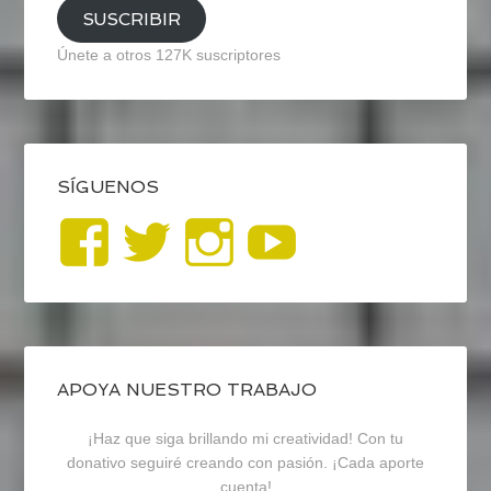
SUSCRIBIR
Únete a otros 127K suscriptores
SÍGUENOS
Ver
Ver
Ver
YouTub
perfil
perfil
perfil
de
de
de
blogrecursosep
recursosep
recursosep
APOYA NUESTRO TRABAJO
¡Haz que siga brillando mi creatividad! Con tu
en
en
en
donativo seguiré creando con pasión. ¡Cada aporte
cuenta!