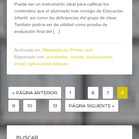
Puede ser un instrumento ideal para calificar los
contenidos que el alumnado trae consigo de Educación
Infantil, así como las deficiencias del grupo de clase.
También podría ser de utilidad como prueba de
evaluación final del […]
Archivado en:
Matemáticas
,
Primer ciclo
Etiquetado con:
actividades
,
conteo
,
evaluaciones
,
inicial
,
operaciones básicas
« PÁGINA ANTERIOR
1
…
6
7
8
9
10
…
13
PÁGINA SIGUIENTE »
BUSCAR