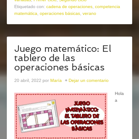
Etiquetado con:
cadena de operaciones
,
competencia
matemática
,
operaciones básicas
,
verano
Juego matemático: El
tablero de las
operaciones básicas
20 abril, 2022
por
María
Dejar un comentario
Hola
a