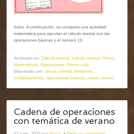
todos A continuación, os comparto una actividad
matemática para ejercitar el cálculo mental con las
operaciones básicas y el número 10.
Archivado en:
Cálculo mental
,
Cálculo mental / Retos
,
Matemáticas
,
Operaciones
,
Primer ciclo
Etiquetado con:
cálculo mental
,
divisiones
,
multiplicaciones
,
operaciones básicas
,
restas
,
sumas
Cadena de operaciones
con temática de verano
22 junio, 2022
por
María
Dejar un comentario