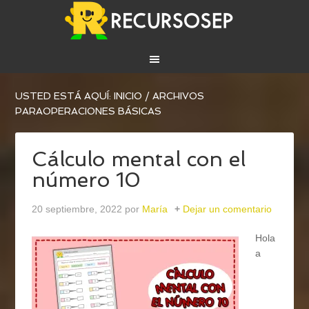
USTED ESTÁ AQUÍ:
INICIO
/
ARCHIVOS
PARAOPERACIONES BÁSICAS
Cálculo mental con el
número 10
20 septiembre, 2022
por
María
Dejar un comentario
Hola
a