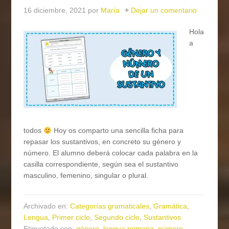
16 diciembre, 2021
por
María
Dejar un comentario
Hola
a
todos
Hoy os comparto una sencilla ficha para
repasar los sustantivos, en concreto su género y
número. El alumno deberá colocar cada palabra en la
casilla correspondiente, según sea el sustantivo
masculino, femenino, singular o plural.
Archivado en:
Categorías gramaticales
,
Gramática
,
Lengua
,
Primer ciclo
,
Segundo ciclo
,
Sustantivos
Etiquetado con:
género
,
lengua primaria
,
número
,