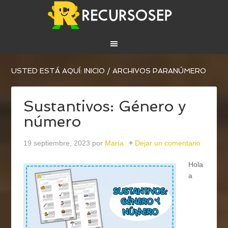
USTED ESTÁ AQUÍ:
INICIO
/
ARCHIVOS PARANÚMERO
Sustantivos: Género y
número
19 septiembre, 2023
por
María
Dejar un comentario
Hola
a