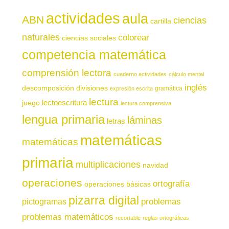
actividades
aula
ABN
ciencias
cartilla
naturales
colorear
ciencias sociales
competencia matemática
comprensión lectora
cuaderno actividades
cálculo mental
inglés
descomposición
divisiones
gramática
expresión escrita
lectura
juego
lectoescritura
lectura comprensiva
lengua primaria
láminas
letras
matemáticas
matemáticas
primaria
multiplicaciones
navidad
operaciones
ortografía
operaciones básicas
pizarra digital
pictogramas
problemas
problemas matemáticos
recortable
reglas ortográficas