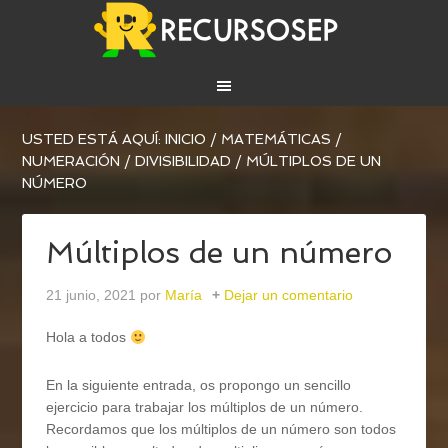
USTED ESTÁ AQUÍ:
INICIO
/
MATEMÁTICAS
/
NUMERACIÓN
/
DIVISIBILIDAD
/
MÚLTIPLOS DE UN
NÚMERO
Múltiplos de un número
21 junio, 2021
por
María
Dejar un comentario
Hola a todos
En la siguiente entrada, os propongo un sencillo
ejercicio para trabajar los múltiplos de un número.
Recordamos que los múltiplos de un número son todos