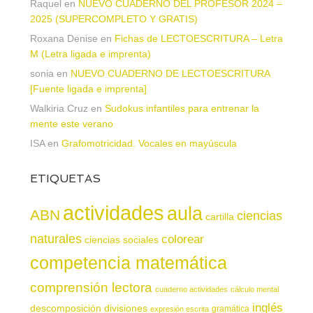
Raquel
en
NUEVO CUADERNO DEL PROFESOR 2024 –
2025 (SUPERCOMPLETO Y GRATIS)
Roxana Denise
en
Fichas de LECTOESCRITURA – Letra
M (Letra ligada e imprenta)
sonia
en
NUEVO CUADERNO DE LECTOESCRITURA
[Fuente ligada e imprenta]
Walkiria Cruz
en
Sudokus infantiles para entrenar la
mente este verano
ISA
en
Grafomotricidad. Vocales en mayúscula
ETIQUETAS
actividades
aula
ABN
ciencias
cartilla
naturales
colorear
ciencias sociales
competencia matemática
comprensión lectora
cuaderno actividades
cálculo mental
inglés
descomposición
divisiones
gramática
expresión escrita