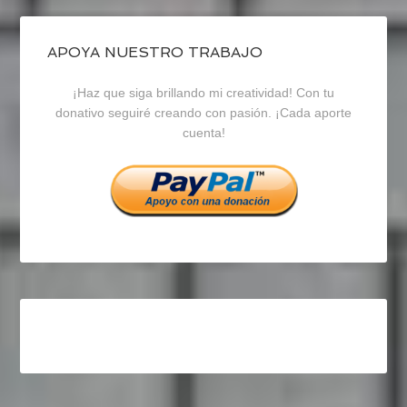
de
de
de
blogrecursosep
recursosep
recursosep
APOYA NUESTRO TRABAJO
¡Haz que siga brillando mi creatividad! Con tu
en
en
en
donativo seguiré creando con pasión. ¡Cada aporte
cuenta!
Facebook
Twitter
Instagram