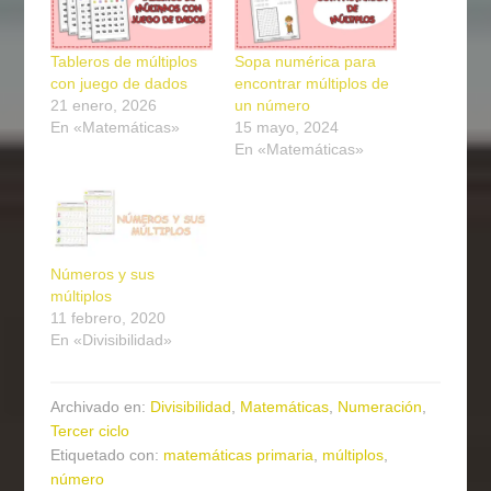
Tableros de múltiplos
Sopa numérica para
con juego de dados
encontrar múltiplos de
21 enero, 2026
un número
En «Matemáticas»
15 mayo, 2024
En «Matemáticas»
Números y sus
múltiplos
11 febrero, 2020
En «Divisibilidad»
Archivado en:
Divisibilidad
,
Matemáticas
,
Numeración
,
Tercer ciclo
Etiquetado con:
matemáticas primaria
,
múltiplos
,
número