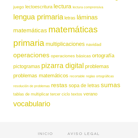
lectura
juego
lectoescritura
lectura comprensiva
lengua primaria
láminas
letras
matemáticas
matemáticas
primaria
multiplicaciones
navidad
operaciones
ortografía
operaciones básicas
pizarra digital
pictogramas
problemas
problemas matemáticos
recortable
reglas ortográficas
sumas
restas
sopa de letras
resolución de problemas
verano
tablas de multiplicar
tercer ciclo
textos
vocabulario
INICIO
AVISO LEGAL