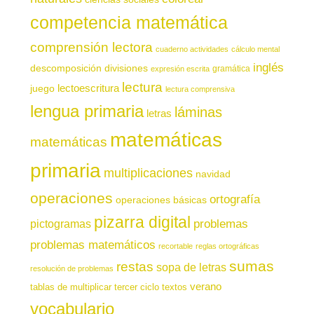
competencia matemática
comprensión lectora
cuaderno actividades
cálculo mental
inglés
descomposición
divisiones
gramática
expresión escrita
lectura
juego
lectoescritura
lectura comprensiva
lengua primaria
láminas
letras
matemáticas
matemáticas
primaria
multiplicaciones
navidad
operaciones
ortografía
operaciones básicas
pizarra digital
pictogramas
problemas
problemas matemáticos
recortable
reglas ortográficas
sumas
restas
sopa de letras
resolución de problemas
verano
tablas de multiplicar
tercer ciclo
textos
vocabulario