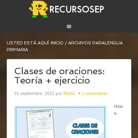
USTED ESTÁ AQUÍ:
INICIO
/
ARCHIVOS PARALENGUA
PRIMARIA
Clases de oraciones:
Teoría + ejercicio
21 septiembre, 2021
por
María
1 comentario
Hola
a