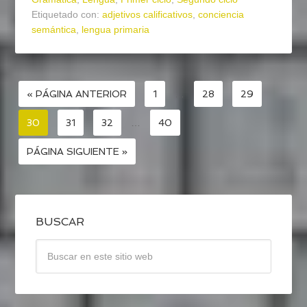
Etiquetado con:
adjetivos calificativos
,
conciencia
semántica
,
lengua primaria
« PÁGINA ANTERIOR
1
…
28
29
30
31
32
…
40
PÁGINA SIGUIENTE »
BUSCAR