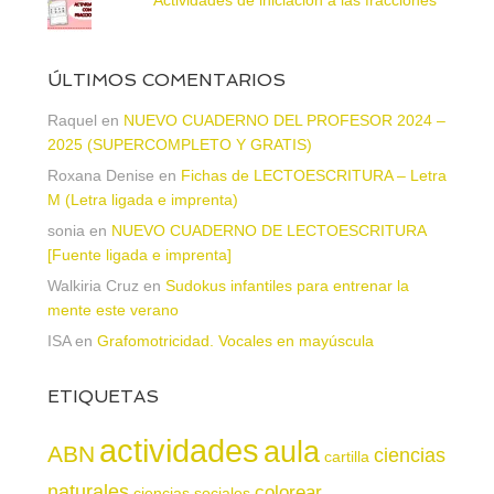
ÚLTIMOS COMENTARIOS
Raquel
en
NUEVO CUADERNO DEL PROFESOR 2024 –
2025 (SUPERCOMPLETO Y GRATIS)
Roxana Denise
en
Fichas de LECTOESCRITURA – Letra
M (Letra ligada e imprenta)
sonia
en
NUEVO CUADERNO DE LECTOESCRITURA
[Fuente ligada e imprenta]
Walkiria Cruz
en
Sudokus infantiles para entrenar la
mente este verano
ISA
en
Grafomotricidad. Vocales en mayúscula
ETIQUETAS
actividades
aula
ABN
ciencias
cartilla
naturales
colorear
ciencias sociales