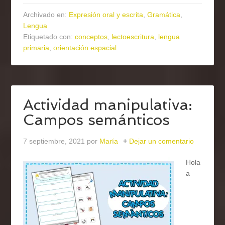
Archivado en:
Expresión oral y escrita
,
Gramática
,
Lengua
Etiquetado con:
conceptos
,
lectoescritura
,
lengua
primaria
,
orientación espacial
Actividad manipulativa:
Campos semánticos
7 septiembre, 2021
por
María
Dejar un comentario
Hola
a