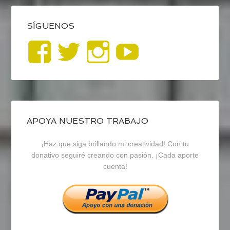
SÍGUENOS
Ver
Ver
Ver
YouTub
perfil
perfil
perfil
de
de
de
blogrecursosep
recursosep
recursosep
APOYA NUESTRO TRABAJO
¡Haz que siga brillando mi creatividad! Con tu
en
en
en
donativo seguiré creando con pasión. ¡Cada aporte
cuenta!
Facebook
Twitter
Instagram