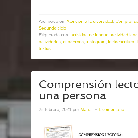
Archivado en:
Atención a la diversidad
,
Comprensió
Segundo ciclo
Etiquetado con:
actividad de lengua
,
actividad len
actividades
,
cuadernos
,
instagram
,
lectoescritura
,
textos
Comprensión lecto
una persona
25 febrero, 2021
por
María
1 comentario