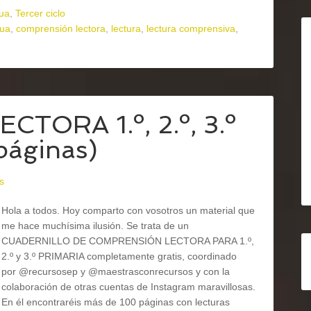
ua
,
Tercer ciclo
gua
,
comprensión lectora
,
lectura
,
lectura comprensiva
,
ORA 1.º, 2.º, 3.º
páginas)
s
Hola a todos. Hoy comparto con vosotros un material que
me hace muchísima ilusión. Se trata de un
CUADERNILLO DE COMPRENSIÓN LECTORA PARA 1.º,
2.º y 3.º PRIMARIA completamente gratis, coordinado
por @recursosep y @maestrasconrecursos y con la
colaboración de otras cuentas de Instagram maravillosas.
En él encontraréis más de 100 páginas con lecturas