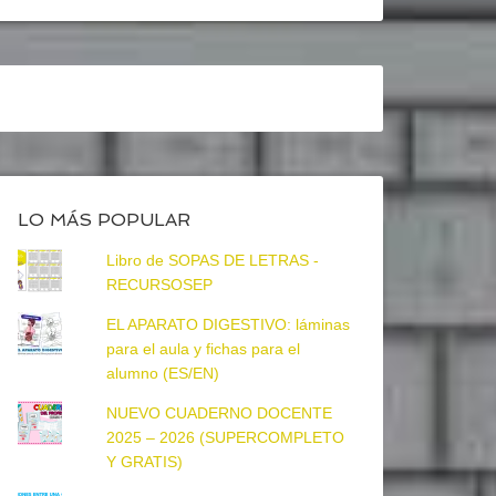
LO MÁS POPULAR
Libro de SOPAS DE LETRAS -
RECURSOSEP
EL APARATO DIGESTIVO: láminas
para el aula y fichas para el
alumno (ES/EN)
NUEVO CUADERNO DOCENTE
2025 – 2026 (SUPERCOMPLETO
Y GRATIS)