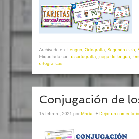
Archivado en:
Lengua
,
Ortografía
,
Segundo ciclo
,
Etiquetado con:
disortografía
,
juego de lengua
,
len
ortográficas
Conjugación de lo
15 febrero, 2021
por
María
Dejar un comentari