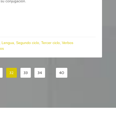
su conjugación.
,
Lengua
,
Segundo ciclo
,
Tercer ciclo
,
Verbos
bos
32
33
34
…
40