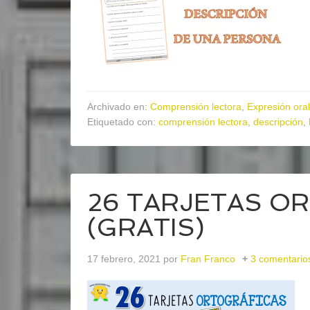
Archivado en:
Comprensión lectora
,
Expresión oral
Etiquetado con:
comprensión lectora
,
descripción
,
26 TARJETAS O
(GRATIS)
17 febrero, 2021
por
Fran Franco
3 comentario