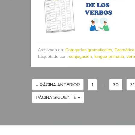
Archivado en:
Categorías gramaticales
,
Gramática
Etiquetado con:
conjugación
,
lengua primaria
,
ver
« PÁGINA ANTERIOR
1
…
30
31
PÁGINA SIGUIENTE »