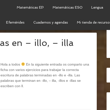
Matemáticas EP
Matemáticas ESO
Lengua
Efemérides
Cuadernos y agendas
Mi tienda de recurso
GUA PRIMARIA
 en – illo, – illa
Hola a todos
En la siguiente entrada os comparto una
ficha con varios ejercicios para trabajar la correcta
escritura de palabras terminadas en -illo e -illa. Las
palabras que terminan en -illo, – illa, -illos e -illas se
escriben con ll.