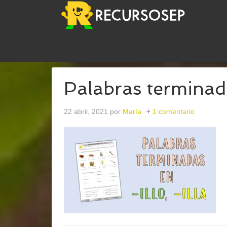
USTED ESTÁ AQUÍ:
INICIO
/
ARCHIVOS PARALEN
Palabras terminadas
22 abril, 2021
por
María
1 comentario