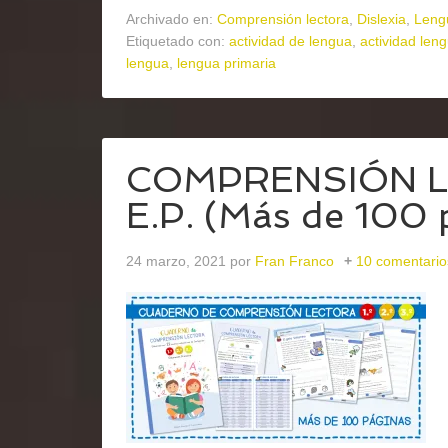
Archivado en:
Comprensión lectora
,
Dislexia
,
Leng
Etiquetado con:
actividad de lengua
,
actividad len
lengua
,
lengua primaria
COMPRENSIÓN LECT
E.P. (Más de 100 
24 marzo, 2021
por
Fran Franco
10 comentario