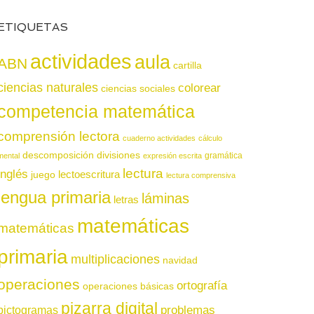
ETIQUETAS
actividades
aula
ABN
cartilla
ciencias naturales
colorear
ciencias sociales
competencia matemática
comprensión lectora
cuaderno actividades
cálculo
descomposición
divisiones
gramática
mental
expresión escrita
lectura
inglés
juego
lectoescritura
lectura comprensiva
lengua primaria
láminas
letras
matemáticas
matemáticas
primaria
multiplicaciones
navidad
operaciones
ortografía
operaciones básicas
pizarra digital
pictogramas
problemas