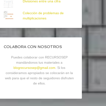
Divisiones entre una cifra
Colección de problemas de
multiplicaciones
COLABORA CON NOSOTROS
Puedes colaborar con RECURSOSEP
mandándonos tus materiales a
blogrecursosep@gmail.com
. Si los
consideramos apropiados se colocarán en la
web para que el resto de seguidores disfruten
de ellos.