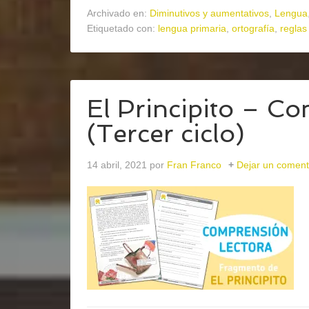
Archivado en:
Diminutivos y aumentativos
,
Lengua
Etiquetado con:
lengua primaria
,
ortografía
,
reglas
El Principito – C
(Tercer ciclo)
14 abril, 2021
por
Fran Franco
Dejar un coment