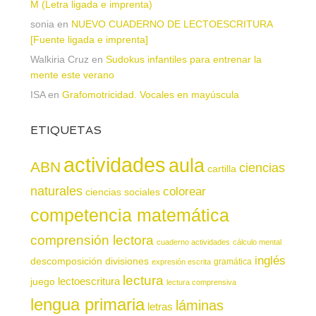
M (Letra ligada e imprenta)
sonia
en
NUEVO CUADERNO DE LECTOESCRITURA
[Fuente ligada e imprenta]
Walkiria Cruz
en
Sudokus infantiles para entrenar la
mente este verano
ISA
en
Grafomotricidad. Vocales en mayúscula
ETIQUETAS
actividades
aula
ABN
ciencias
cartilla
naturales
colorear
ciencias sociales
competencia matemática
comprensión lectora
cuaderno actividades
cálculo mental
inglés
descomposición
divisiones
gramática
expresión escrita
lectura
juego
lectoescritura
lectura comprensiva
lengua primaria
láminas
letras