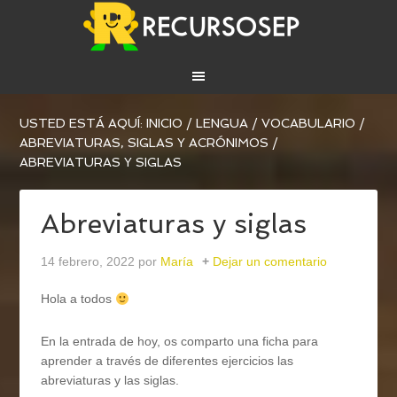
USTED ESTÁ AQUÍ:
INICIO
/
LENGUA
/
VOCABULARIO
/
ABREVIATURAS, SIGLAS Y ACRÓNIMOS
/
ABREVIATURAS Y SIGLAS
Abreviaturas y siglas
14 febrero, 2022
por
María
Dejar un comentario
Hola a todos
En la entrada de hoy, os comparto una ficha para
aprender a través de diferentes ejercicios las
abreviaturas y las siglas.