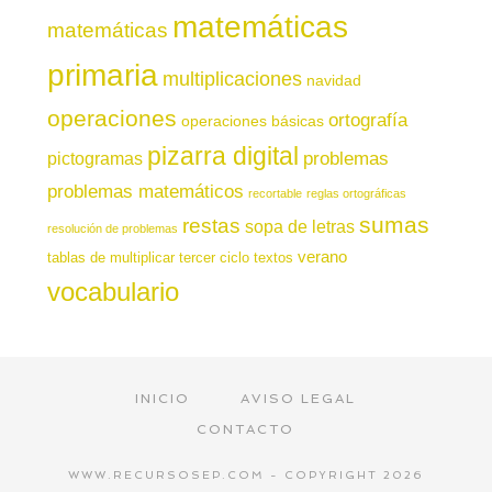
matemáticas
matemáticas
primaria
multiplicaciones
navidad
operaciones
ortografía
operaciones básicas
pizarra digital
pictogramas
problemas
problemas matemáticos
recortable
reglas ortográficas
sumas
restas
sopa de letras
resolución de problemas
verano
tablas de multiplicar
tercer ciclo
textos
vocabulario
INICIO
AVISO LEGAL
CONTACTO
WWW.RECURSOSEP.COM - COPYRIGHT 2026