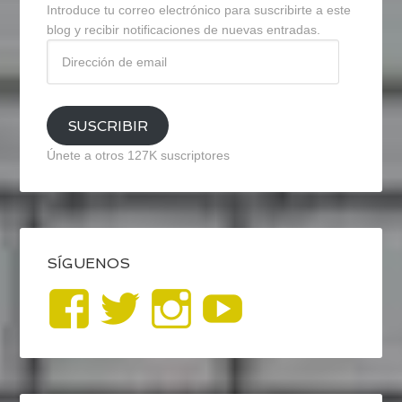
Introduce tu correo electrónico para suscribirte a este
blog y recibir notificaciones de nuevas entradas.
Dirección
de
email
SUSCRIBIR
Únete a otros 127K suscriptores
SÍGUENOS
Ver
Ver
Ver
YouTub
perfil
perfil
perfil
de
de
de