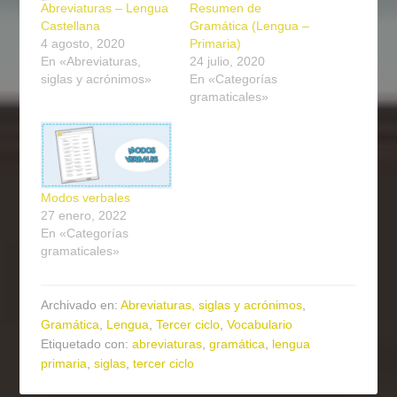
Abreviaturas – Lengua
Resumen de
Castellana
Gramática (Lengua –
4 agosto, 2020
Primaria)
En «Abreviaturas,
24 julio, 2020
siglas y acrónimos»
En «Categorías
gramaticales»
Modos verbales
27 enero, 2022
En «Categorías
gramaticales»
Archivado en:
Abreviaturas, siglas y acrónimos
,
Gramática
,
Lengua
,
Tercer ciclo
,
Vocabulario
Etiquetado con:
abreviaturas
,
gramática
,
lengua
primaria
,
siglas
,
tercer ciclo