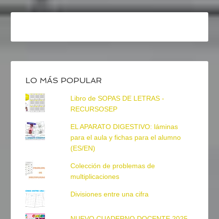
LO MÁS POPULAR
Libro de SOPAS DE LETRAS -
RECURSOSEP
EL APARATO DIGESTIVO: láminas
para el aula y fichas para el alumno
(ES/EN)
Colección de problemas de
multiplicaciones
Divisiones entre una cifra
NUEVO CUADERNO DOCENTE 2025