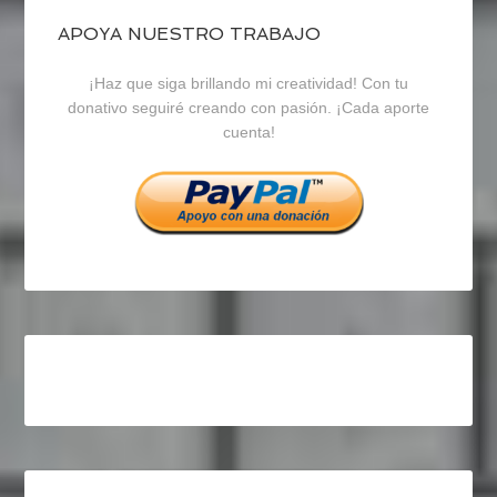
blogrecursosep
recursosep
recursosep
APOYA NUESTRO TRABAJO
¡Haz que siga brillando mi creatividad! Con tu
en
en
en
donativo seguiré creando con pasión. ¡Cada aporte
cuenta!
Facebook
Twitter
Instagram