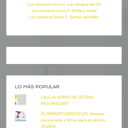
Los números locos 1: Los amigos del 10
Los números locos 2: Doble y mitad
Los números locos 3: Sumas sencillas
LO MÁS POPULAR
Libro de SOPAS DE LETRAS -
RECURSOSEP
EL APARATO DIGESTIVO: láminas
para el aula y fichas para el alumno
(ES/EN)