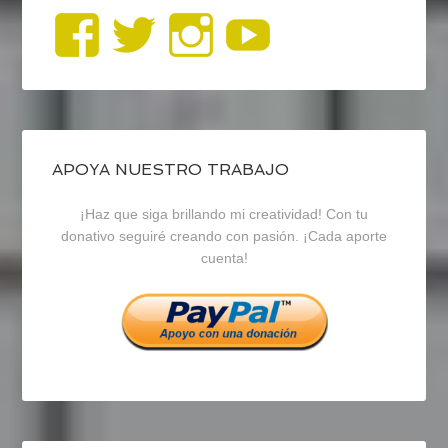
Ver
Ver
Ver
YouTub
perfil
perfil
perfil
de
de
de
blogrecursosep
recursosep
recursosep
APOYA NUESTRO TRABAJO
¡Haz que siga brillando mi creatividad! Con tu
en
en
en
donativo seguiré creando con pasión. ¡Cada aporte
cuenta!
Facebook
Twitter
Instagram