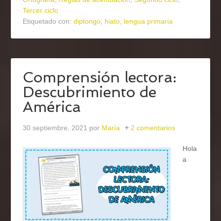
Tercer ciclo
Etiquetado con:
diptongo
,
hiato
,
lengua primaria
Comprensión lectora:
Descubrimiento de
América
30 septiembre, 2021
por
María
2 comentarios
Hola
a