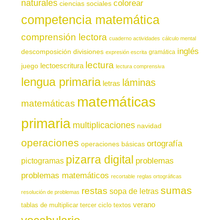
naturales
colorear
ciencias sociales
competencia matemática
comprensión lectora
cuaderno actividades
cálculo mental
inglés
descomposición
divisiones
gramática
expresión escrita
lectura
juego
lectoescritura
lectura comprensiva
lengua primaria
láminas
letras
matemáticas
matemáticas
primaria
multiplicaciones
navidad
operaciones
ortografía
operaciones básicas
pizarra digital
pictogramas
problemas
problemas matemáticos
recortable
reglas ortográficas
sumas
restas
sopa de letras
resolución de problemas
verano
tablas de multiplicar
tercer ciclo
textos