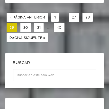
« PÁGINA ANTERIOR
1
…
27
28
29
30
31
…
40
PÁGINA SIGUIENTE »
BUSCAR