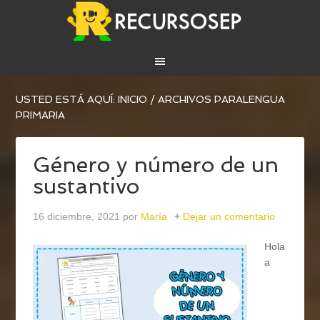
USTED ESTÁ AQUÍ:
INICIO
/
ARCHIVOS PARALENGUA
PRIMARIA
Género y número de un
sustantivo
16 diciembre, 2021
por
María
Dejar un comentario
Hola
a