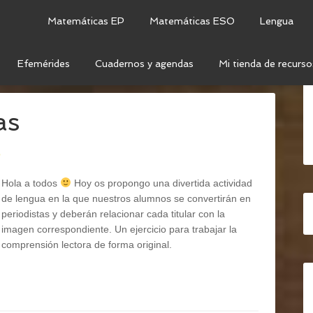
Matemáticas EP
Matemáticas ESO
Lengua
Efemérides
Cuadernos y agendas
Mi tienda de recurso
ULARES
as
o
Hola a todos
Hoy os propongo una divertida actividad
de lengua en la que nuestros alumnos se convertirán en
periodistas y deberán relacionar cada titular con la
imagen correspondiente. Un ejercicio para trabajar la
comprensión lectora de forma original.