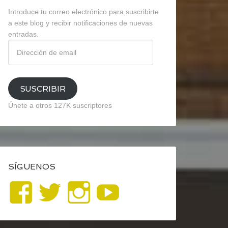
Introduce tu correo electrónico para suscribirte
a este blog y recibir notificaciones de nuevas
entradas.
Dirección
de
email
SUSCRIBIR
Únete a otros 127K suscriptores
SÍGUENOS
Ver
Ver
Ver
YouTube
perfil
perfil
perfil