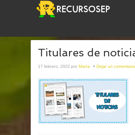
USTED ESTÁ AQUÍ:
INICIO
/
ARCHIVOS PARATIT
Titulares de notici
17 febrero, 2022
por
María
Dejar un comentari