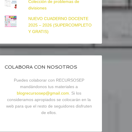
Colección de problemas de
divisiones
NUEVO CUADERNO DOCENTE
2025 – 2026 (SUPERCOMPLETO
Y GRATIS)
COLABORA CON NOSOTROS
Puedes colaborar con RECURSOSEP
mandándonos tus materiales a
blogrecursosep@gmail.com
. Si los
consideramos apropiados se colocarán en la
web para que el resto de seguidores disfruten
de ellos.