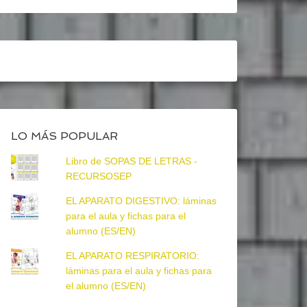
LO MÁS POPULAR
Libro de SOPAS DE LETRAS -
RECURSOSEP
EL APARATO DIGESTIVO: láminas
para el aula y fichas para el
alumno (ES/EN)
EL APARATO RESPIRATORIO:
láminas para el aula y fichas para
el alumno (ES/EN)