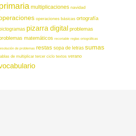
primaria
multiplicaciones
navidad
operaciones
ortografía
operaciones básicas
pizarra digital
pictogramas
problemas
problemas matemáticos
recortable
reglas ortográficas
sumas
restas
sopa de letras
resolución de problemas
verano
tablas de multiplicar
tercer ciclo
textos
vocabulario