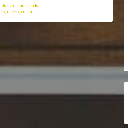
do ciclo
,
Tercer ciclo
ria
,
noticia
,
titulares