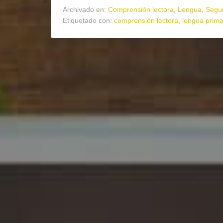
Archivado en:
Comprensión lectora
,
Lengua
,
Segun
Etiquetado con:
comprensión lectora
,
lengua prima