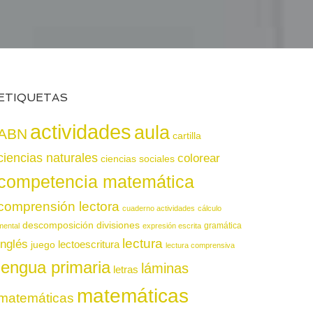
ETIQUETAS
actividades
aula
ABN
cartilla
ciencias naturales
colorear
ciencias sociales
competencia matemática
comprensión lectora
cuaderno actividades
cálculo
descomposición
divisiones
gramática
mental
expresión escrita
lectura
inglés
juego
lectoescritura
lectura comprensiva
lengua primaria
láminas
letras
matemáticas
matemáticas