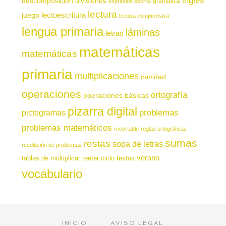
descomposición
divisiones
gramática
expresión escrita
lectura
juego
lectoescritura
lectura comprensiva
lengua primaria
láminas
letras
matemáticas
matemáticas
primaria
multiplicaciones
navidad
operaciones
ortografía
operaciones básicas
pizarra digital
pictogramas
problemas
problemas matemáticos
recortable
reglas ortográficas
sumas
restas
sopa de letras
resolución de problemas
verano
tablas de multiplicar
tercer ciclo
textos
vocabulario
INICIO
AVISO LEGAL