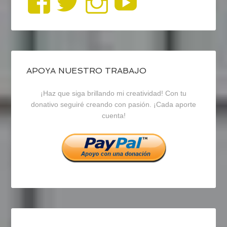
Ver
Ver
Ver
YouTub
perfil
perfil
perfil
de
de
de
blogrecursosep
recursosep
recursosep
APOYA NUESTRO TRABAJO
¡Haz que siga brillando mi creatividad! Con tu
en
en
en
donativo seguiré creando con pasión. ¡Cada aporte
cuenta!
Facebook
Twitter
Instagram