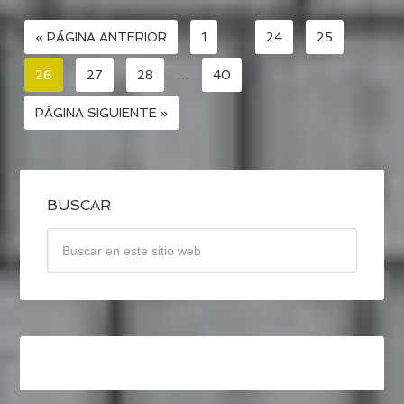
« PÁGINA ANTERIOR
1
…
24
25
26
27
28
…
40
PÁGINA SIGUIENTE »
BUSCAR