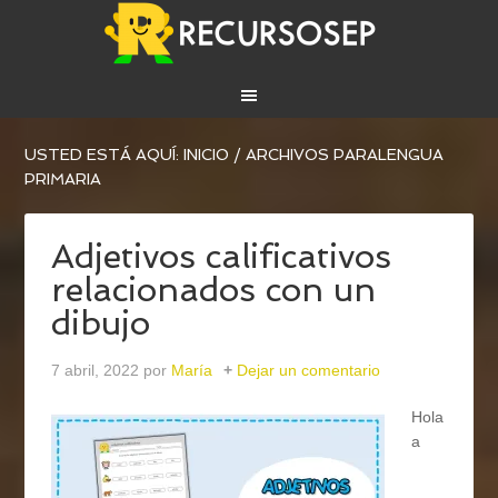
USTED ESTÁ AQUÍ:
INICIO
/
ARCHIVOS PARALENGUA
PRIMARIA
Adjetivos calificativos
relacionados con un
dibujo
7 abril, 2022
por
María
Dejar un comentario
Hola
a