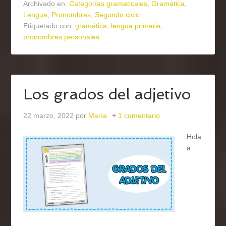
Archivado en:
Categorías gramaticales
,
Gramática
,
Lengua
,
Pronombres
,
Segundo ciclo
Etiquetado con:
gramática
,
lengua primaria
,
pronombres personales
Los grados del adjetivo
22 marzo, 2022
por
María
1 comentario
Hola
a