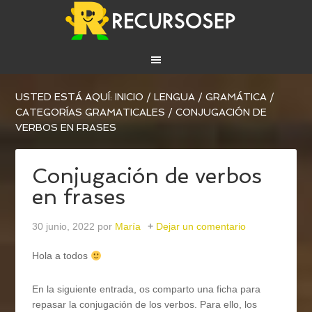
USTED ESTÁ AQUÍ:
INICIO
/
LENGUA
/
GRAMÁTICA
/
CATEGORÍAS GRAMATICALES
/
CONJUGACIÓN DE
VERBOS EN FRASES
Conjugación de verbos
en frases
30 junio, 2022
por
María
Dejar un comentario
Hola a todos
En la siguiente entrada, os comparto una ficha para
repasar la conjugación de los verbos. Para ello, los