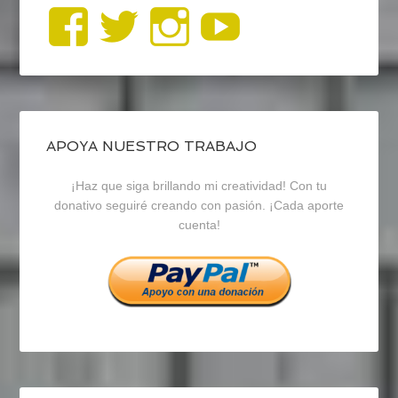
Ver
Ver
Ver
YouTub
perfil
perfil
perfil
de
de
de
blogrecursosep
recursosep
recursosep
APOYA NUESTRO TRABAJO
¡Haz que siga brillando mi creatividad! Con tu
en
en
en
donativo seguiré creando con pasión. ¡Cada aporte
cuenta!
Facebook
Twitter
Instagram