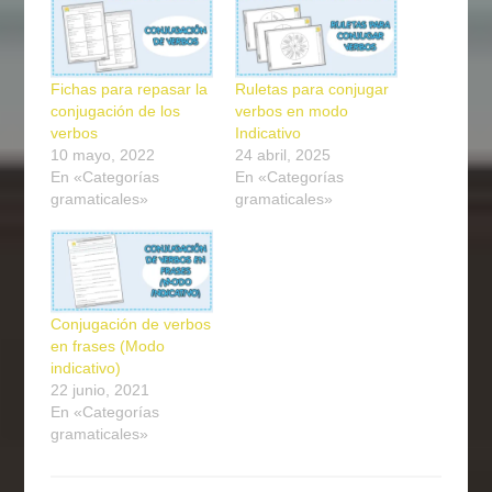
Fichas para repasar la
Ruletas para conjugar
conjugación de los
verbos en modo
verbos
Indicativo
10 mayo, 2022
24 abril, 2025
En «Categorías
En «Categorías
gramaticales»
gramaticales»
Conjugación de verbos
en frases (Modo
indicativo)
22 junio, 2021
En «Categorías
gramaticales»