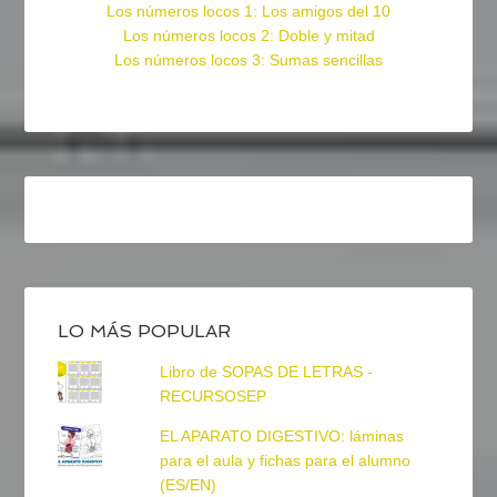
Los números locos 1: Los amigos del 10
Los números locos 2: Doble y mitad
Los números locos 3: Sumas sencillas
LO MÁS POPULAR
Libro de SOPAS DE LETRAS -
RECURSOSEP
EL APARATO DIGESTIVO: láminas
para el aula y fichas para el alumno
(ES/EN)