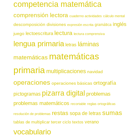
competencia matemática
comprensión lectora
cuaderno actividades
cálculo mental
inglés
descomposición
divisiones
gramática
expresión escrita
lectura
juego
lectoescritura
lectura comprensiva
lengua primaria
láminas
letras
matemáticas
matemáticas
primaria
multiplicaciones
navidad
operaciones
ortografía
operaciones básicas
pizarra digital
pictogramas
problemas
problemas matemáticos
recortable
reglas ortográficas
sumas
restas
sopa de letras
resolución de problemas
verano
tablas de multiplicar
tercer ciclo
textos
vocabulario