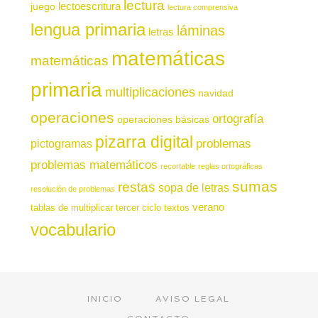
lectura
juego
lectoescritura
lectura comprensiva
lengua primaria
láminas
letras
matemáticas
matemáticas
primaria
multiplicaciones
navidad
operaciones
ortografía
operaciones básicas
pizarra digital
pictogramas
problemas
problemas matemáticos
recortable
reglas ortográficas
sumas
restas
sopa de letras
resolución de problemas
verano
tablas de multiplicar
tercer ciclo
textos
vocabulario
INICIO
AVISO LEGAL