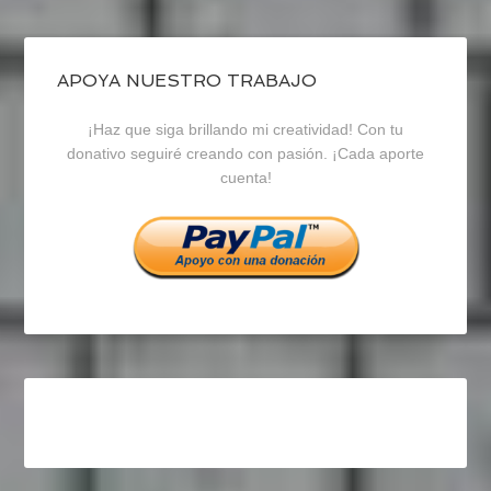
de
de
de
blogrecursosep
recursosep
recursosep
APOYA NUESTRO TRABAJO
¡Haz que siga brillando mi creatividad! Con tu
en
en
en
donativo seguiré creando con pasión. ¡Cada aporte
cuenta!
Facebook
Twitter
Instagram