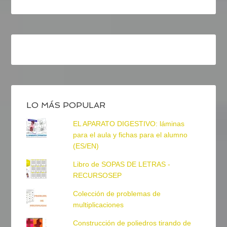
LO MÁS POPULAR
EL APARATO DIGESTIVO: láminas
para el aula y fichas para el alumno
(ES/EN)
Libro de SOPAS DE LETRAS -
RECURSOSEP
Colección de problemas de
multiplicaciones
Construcción de poliedros tirando de