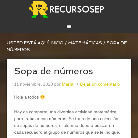
USTED ESTÁ AQUÍ:
INICIO
/
MATEMÁTICAS
/
SOPA DE
NÚMEROS
Sopa de números
11 noviembre, 2020
por
María
Dejar un comentario
Hola a todos
Hoy os comparto una divertida actividad matemática
para trabajar con números. Se trata de una colección
de sopas de números; el alumno deberá buscar en
cada recuadro el grupo de números que se le indique.