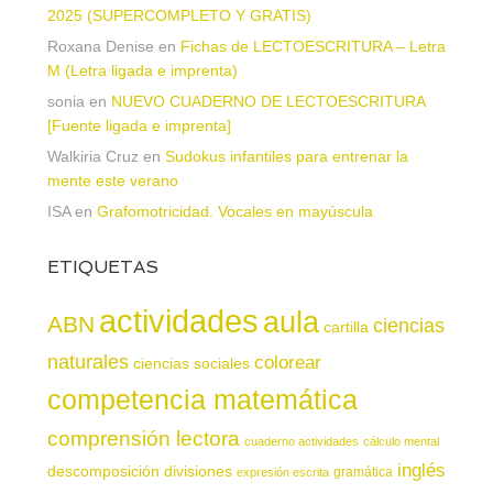
2025 (SUPERCOMPLETO Y GRATIS)
Roxana Denise
en
Fichas de LECTOESCRITURA – Letra
M (Letra ligada e imprenta)
sonia
en
NUEVO CUADERNO DE LECTOESCRITURA
[Fuente ligada e imprenta]
Walkiria Cruz
en
Sudokus infantiles para entrenar la
mente este verano
ISA
en
Grafomotricidad. Vocales en mayúscula
ETIQUETAS
actividades
aula
ABN
ciencias
cartilla
naturales
colorear
ciencias sociales
competencia matemática
comprensión lectora
cuaderno actividades
cálculo mental
inglés
descomposición
divisiones
gramática
expresión escrita