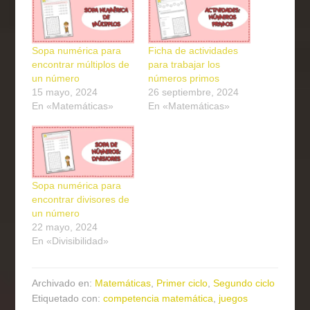
Sopa numérica para
Ficha de actividades
encontrar múltiplos de
para trabajar los
un número
números primos
15 mayo, 2024
26 septiembre, 2024
En «Matemáticas»
En «Matemáticas»
Sopa numérica para
encontrar divisores de
un número
22 mayo, 2024
En «Divisibilidad»
Archivado en:
Matemáticas
,
Primer ciclo
,
Segundo ciclo
Etiquetado con:
competencia matemática
,
juegos