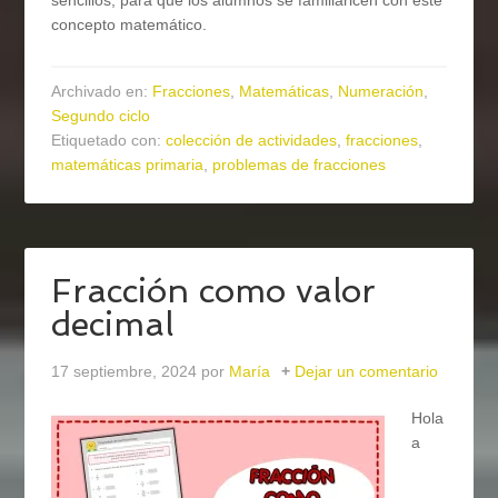
sencillos, para que los alumnos se familiaricen con este
concepto matemático.
Archivado en:
Fracciones
,
Matemáticas
,
Numeración
,
Segundo ciclo
Etiquetado con:
colección de actividades
,
fracciones
,
matemáticas primaria
,
problemas de fracciones
Fracción como valor
decimal
17 septiembre, 2024
por
María
Dejar un comentario
Hola
a