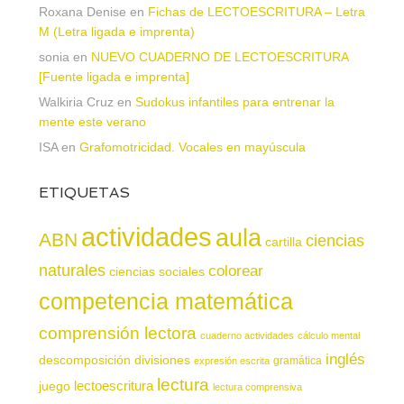
Roxana Denise
en
Fichas de LECTOESCRITURA – Letra
M (Letra ligada e imprenta)
sonia
en
NUEVO CUADERNO DE LECTOESCRITURA
[Fuente ligada e imprenta]
Walkiria Cruz
en
Sudokus infantiles para entrenar la
mente este verano
ISA
en
Grafomotricidad. Vocales en mayúscula
ETIQUETAS
actividades
aula
ABN
ciencias
cartilla
naturales
colorear
ciencias sociales
competencia matemática
comprensión lectora
cuaderno actividades
cálculo mental
inglés
descomposición
divisiones
gramática
expresión escrita
lectura
juego
lectoescritura
lectura comprensiva