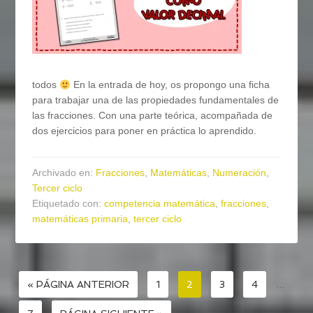
todos
En la entrada de hoy, os propongo una ficha
para trabajar una de las propiedades fundamentales de
las fracciones. Con una parte teórica, acompañada de
dos ejercicios para poner en práctica lo aprendido.
Archivado en:
Fracciones
,
Matemáticas
,
Numeración
,
Tercer ciclo
Etiquetado con:
competencia matemática
,
fracciones
,
matemáticas primaria
,
tercer ciclo
« PÁGINA ANTERIOR
1
2
3
4
…