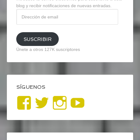
blog y recibir notificaciones de nuevas entradas.
Dirección
de
email
SUSCRIBIR
Únete a otros 127K suscriptores
SÍGUENOS
Ver
Ver
Ver
YouTub
perfil
perfil
perfil
de
de
de