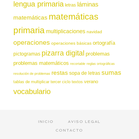
lengua primaria
láminas
letras
matemáticas
matemáticas
primaria
multiplicaciones
navidad
operaciones
ortografía
operaciones básicas
pizarra digital
pictogramas
problemas
problemas matemáticos
recortable
reglas ortográficas
sumas
restas
sopa de letras
resolución de problemas
verano
tablas de multiplicar
tercer ciclo
textos
vocabulario
INICIO
AVISO LEGAL
CONTACTO