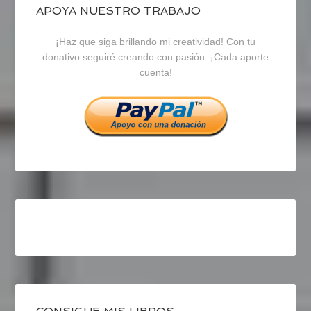
blogrecursosep
recursosep
recursosep
APOYA NUESTRO TRABAJO
¡Haz que siga brillando mi creatividad! Con tu
en
en
en
donativo seguiré creando con pasión. ¡Cada aporte
cuenta!
Facebook
Twitter
Instagram