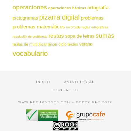
operaciones
ortografía
operaciones básicas
pizarra digital
pictogramas
problemas
problemas matemáticos
recortable
reglas ortográficas
sumas
restas
sopa de letras
resolución de problemas
verano
tablas de multiplicar
tercer ciclo
textos
vocabulario
INICIO
AVISO LEGAL
CONTACTO
WWW.RECURSOSEP.COM - COPYRIGHT 2026