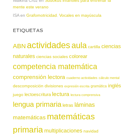
Walkiria Cruz
en
Sudokus infantiles para entrenar la
mente este verano
ISA
en
Grafomotricidad. Vocales en mayúscula
ETIQUETAS
actividades
aula
ABN
ciencias
cartilla
naturales
colorear
ciencias sociales
competencia matemática
comprensión lectora
cuaderno actividades
cálculo mental
inglés
descomposición
divisiones
gramática
expresión escrita
lectura
juego
lectoescritura
lectura comprensiva
lengua primaria
láminas
letras
matemáticas
matemáticas
primaria
multiplicaciones
navidad