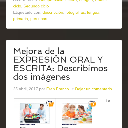
ciclo
,
Segundo ciclo
Etiquetado con:
descripción
,
fotografías
,
lengua
primaria
,
personas
Mejora de la
EXPRESIÓN ORAL Y
ESCRITA: Describimos
dos imágenes
25 abril, 2017
por
Fran Franco
Dejar un comentario
La