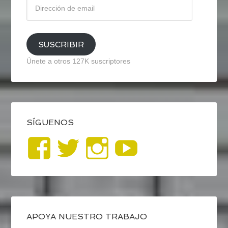
Dirección
de
email
SUSCRIBIR
Únete a otros 127K suscriptores
SÍGUENOS
Ver
Ver
Ver
YouTub
perfil
perfil
perfil
de
de
de
blogrecursosep
recursosep
recursosep
APOYA NUESTRO TRABAJO