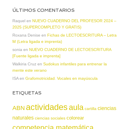
ÚLTIMOS COMENTARIOS
Raquel
en
NUEVO CUADERNO DEL PROFESOR 2024 –
2025 (SUPERCOMPLETO Y GRATIS)
Roxana Denise
en
Fichas de LECTOESCRITURA – Letra
M (Letra ligada e imprenta)
sonia
en
NUEVO CUADERNO DE LECTOESCRITURA
[Fuente ligada e imprenta]
Walkiria Cruz
en
Sudokus infantiles para entrenar la
mente este verano
ISA
en
Grafomotricidad. Vocales en mayúscula
ETIQUETAS
actividades
aula
ABN
ciencias
cartilla
naturales
colorear
ciencias sociales
competencia matemática