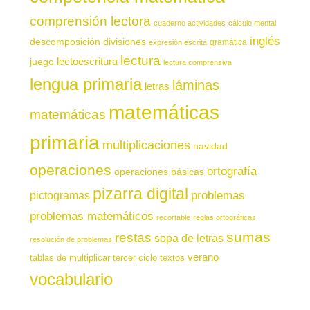
comprensión lectora
cuaderno actividades
cálculo mental
inglés
descomposición
divisiones
gramática
expresión escrita
lectura
juego
lectoescritura
lectura comprensiva
lengua primaria
láminas
letras
matemáticas
matemáticas
primaria
multiplicaciones
navidad
operaciones
ortografía
operaciones básicas
pizarra digital
pictogramas
problemas
problemas matemáticos
recortable
reglas ortográficas
sumas
restas
sopa de letras
resolución de problemas
verano
tablas de multiplicar
tercer ciclo
textos
vocabulario