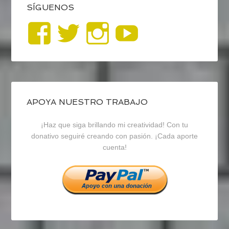
SÍGUENOS
Ver
Ver
Ver
YouTub
perfil
perfil
perfil
de
de
de
blogrecursosep
recursosep
recursosep
APOYA NUESTRO TRABAJO
¡Haz que siga brillando mi creatividad! Con tu
en
en
en
donativo seguiré creando con pasión. ¡Cada aporte
cuenta!
Facebook
Twitter
Instagram