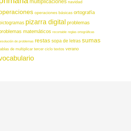
primaria
multiplicaciones
navidad
operaciones
ortografía
operaciones básicas
pizarra digital
pictogramas
problemas
problemas matemáticos
recortable
reglas ortográficas
sumas
restas
sopa de letras
resolución de problemas
verano
tablas de multiplicar
tercer ciclo
textos
vocabulario