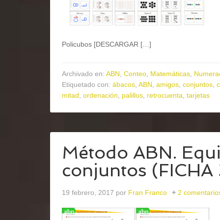
Policubos [DESCARGAR […]
Archivado en:
ABN
,
Conteo
,
Matemáticas
,
Numera
Etiquetado con:
ábacos
,
ABN
,
amigos
,
conjuntos
,
mitad
,
ordenación
,
palillos
,
retrocuenta
,
tarjetas
Método ABN. Equiv
conjuntos (FICHA
19 febrero, 2017
por
Fran Franco
2 comentario