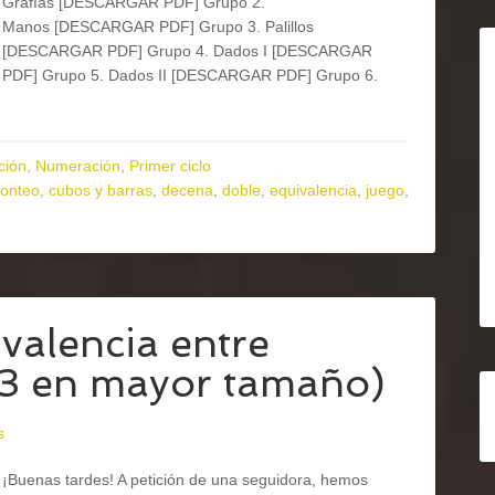
Grafías [DESCARGAR PDF] Grupo 2.
Manos [DESCARGAR PDF] Grupo 3. Palillos
[DESCARGAR PDF] Grupo 4. Dados I [DESCARGAR
PDF] Grupo 5. Dados II [DESCARGAR PDF] Grupo 6.
ción
,
Numeración
,
Primer ciclo
conteo
,
cubos y barras
,
decena
,
doble
,
equivalencia
,
juego
,
alencia entre
 3 en mayor tamaño)
s
¡Buenas tardes! A petición de una seguidora, hemos