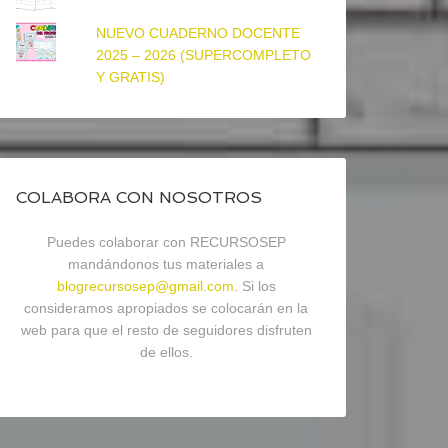
NUEVO CUADERNO DOCENTE
2025 – 2026 (SUPERCOMPLETO
Y GRATIS)
COLABORA CON NOSOTROS
Puedes colaborar con RECURSOSEP
mandándonos tus materiales a
blogrecursosep@gmail.com
. Si los
consideramos apropiados se colocarán en la
web para que el resto de seguidores disfruten
de ellos.