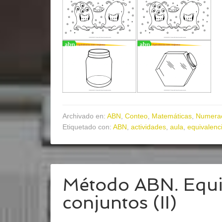
Archivado en:
ABN
,
Conteo
,
Matemáticas
,
Numera
Etiquetado con:
ABN
,
actividades
,
aula
,
equivalenc
Método ABN. Equiv
conjuntos (II)