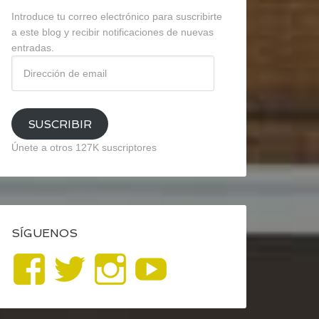
Introduce tu correo electrónico para suscribirte
a este blog y recibir notificaciones de nuevas
entradas.
Dirección
de
email
SUSCRIBIR
Únete a otros 127K suscriptores
SÍGUENOS
Ver
Ver
Ver
YouTube
perfil
perfil
perfil