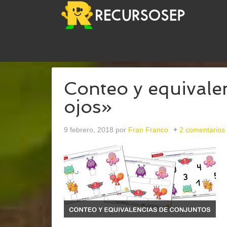
USTED ESTÁ AQUÍ:
INICIO
/
ARCHIVOS PARAEQU
Conteo y equivale
ojos»
9 febrero, 2018
por
Fran Franco
2 comentarios