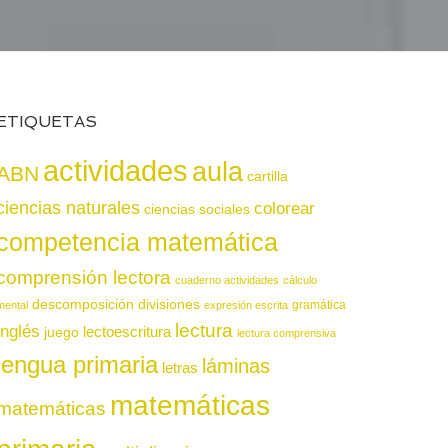
ETIQUETAS
actividades
aula
ABN
cartilla
ciencias naturales
colorear
ciencias sociales
competencia matemática
comprensión lectora
cuaderno actividades
cálculo
descomposición
divisiones
gramática
mental
expresión escrita
lectura
inglés
juego
lectoescritura
lectura comprensiva
lengua primaria
láminas
letras
matemáticas
matemáticas