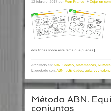
12 febrero, 2017
por
Fran Franco
Dejar un com
dos fichas sobre este tema que puedes […]
Archivado en:
ABN
,
Conteo
,
Matemáticas
,
Numera
Etiquetado con:
ABN
,
actividades
,
aula
,
equivalenc
Método ABN. Equiv
conjuntos