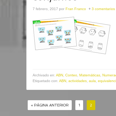
7 febrero, 2017
por
Fran Franco
3 comentarios
Archivado en:
ABN
,
Conteo
,
Matemáticas
,
Numera
Etiquetado con:
ABN
,
actividades
,
aula
,
equivalenc
« PÁGINA ANTERIOR
1
2