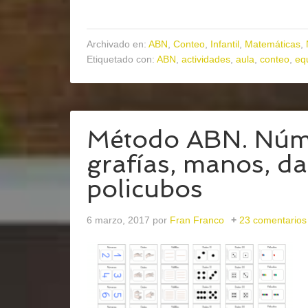
Archivado en:
ABN
,
Conteo
,
Infantil
,
Matemáticas
,
Etiquetado con:
ABN
,
actividades
,
aula
,
conteo
,
eq
Método ABN. Númer
grafías, manos, dad
policubos
6 marzo, 2017
por
Fran Franco
23 comentarios