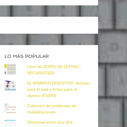
LO MÁS POPULAR
Libro de SOPAS DE LETRAS -
RECURSOSEP
EL APARATO DIGESTIVO: láminas
para el aula y fichas para el
alumno (ES/EN)
Colección de problemas de
multiplicaciones
Divisiones entre una cifra