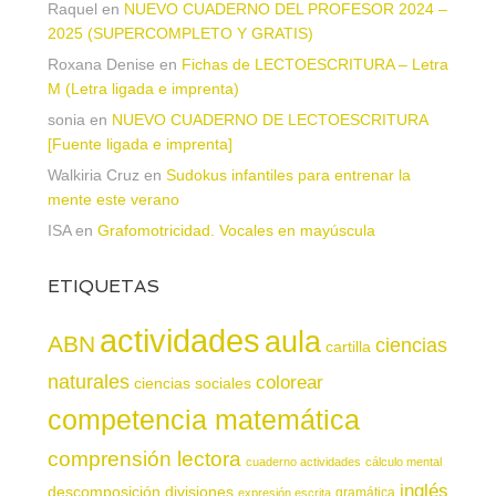
Raquel
en
NUEVO CUADERNO DEL PROFESOR 2024 –
2025 (SUPERCOMPLETO Y GRATIS)
Roxana Denise
en
Fichas de LECTOESCRITURA – Letra
M (Letra ligada e imprenta)
sonia
en
NUEVO CUADERNO DE LECTOESCRITURA
[Fuente ligada e imprenta]
Walkiria Cruz
en
Sudokus infantiles para entrenar la
mente este verano
ISA
en
Grafomotricidad. Vocales en mayúscula
ETIQUETAS
actividades
aula
ABN
ciencias
cartilla
naturales
colorear
ciencias sociales
competencia matemática
comprensión lectora
cuaderno actividades
cálculo mental
inglés
descomposición
divisiones
gramática
expresión escrita