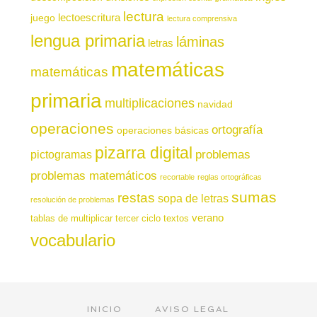
lectura
juego
lectoescritura
lectura comprensiva
lengua primaria
láminas
letras
matemáticas
matemáticas
primaria
multiplicaciones
navidad
operaciones
ortografía
operaciones básicas
pizarra digital
pictogramas
problemas
problemas matemáticos
recortable
reglas ortográficas
sumas
restas
sopa de letras
resolución de problemas
verano
tablas de multiplicar
tercer ciclo
textos
vocabulario
INICIO
AVISO LEGAL