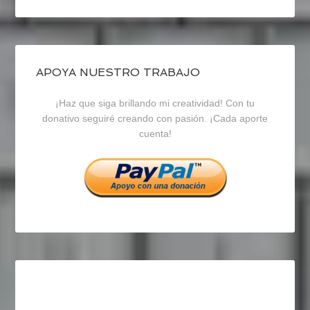
perfil
perfil
perfil
de
de
de
blogrecursosep
recursosep
recursosep
APOYA NUESTRO TRABAJO
¡Haz que siga brillando mi creatividad! Con tu
en
en
en
donativo seguiré creando con pasión. ¡Cada aporte
cuenta!
Facebook
Twitter
Instagram