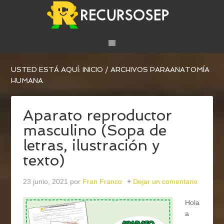
USTED ESTÁ AQUÍ:
INICIO
/
ARCHIVOS PARAANATOMÍA
HUMANA
Aparato reproductor
masculino (Sopa de
letras, ilustración y
texto)
23 junio, 2021
por
Fran Franco
Dejar un comentario
Hola
a