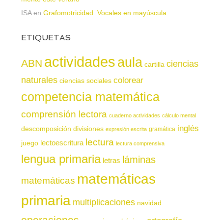
ISA
en
Grafomotricidad. Vocales en mayúscula
ETIQUETAS
actividades
aula
ABN
ciencias
cartilla
naturales
colorear
ciencias sociales
competencia matemática
comprensión lectora
cuaderno actividades
cálculo mental
inglés
descomposición
divisiones
gramática
expresión escrita
lectura
juego
lectoescritura
lectura comprensiva
lengua primaria
láminas
letras
matemáticas
matemáticas
primaria
multiplicaciones
navidad
operaciones