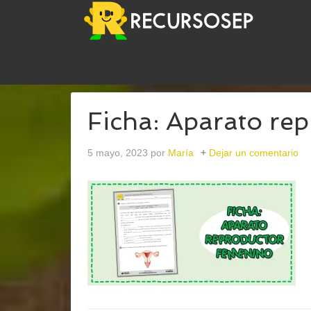
USTED ESTÁ AQUÍ:
INICIO
/
ARCHIVOS PARAAP
Ficha: Aparato re
5 mayo, 2023
por
María
Dejar un comentario