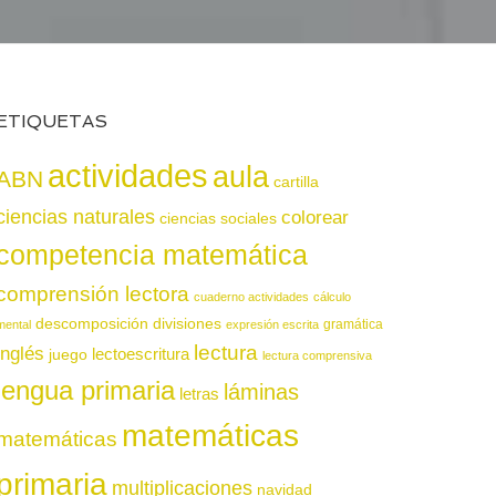
ETIQUETAS
actividades
aula
ABN
cartilla
ciencias naturales
colorear
ciencias sociales
competencia matemática
comprensión lectora
cuaderno actividades
cálculo
descomposición
divisiones
gramática
mental
expresión escrita
lectura
inglés
juego
lectoescritura
lectura comprensiva
lengua primaria
láminas
letras
matemáticas
matemáticas
primaria
multiplicaciones
navidad