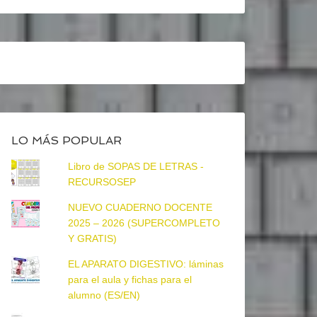
LO MÁS POPULAR
Libro de SOPAS DE LETRAS -
RECURSOSEP
NUEVO CUADERNO DOCENTE
2025 – 2026 (SUPERCOMPLETO
Y GRATIS)
EL APARATO DIGESTIVO: láminas
para el aula y fichas para el
alumno (ES/EN)