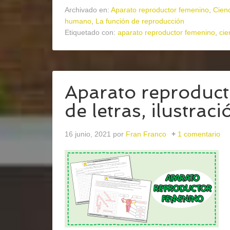
Archivado en:
Aparato reproductor femenino
,
Cienc
humano
,
La función de reproducción
Etiquetado con:
aparato reproductor femenino
,
cie
Aparato reproduc
de letras, ilustraci
16 junio, 2021
por
Fran Franco
1 comentario