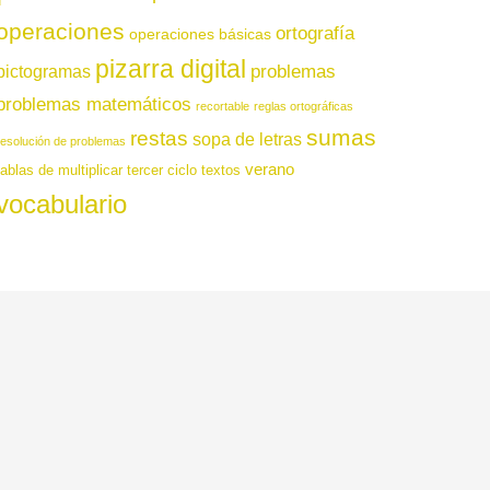
operaciones
ortografía
operaciones básicas
pizarra digital
pictogramas
problemas
problemas matemáticos
recortable
reglas ortográficas
sumas
restas
sopa de letras
resolución de problemas
verano
tablas de multiplicar
tercer ciclo
textos
vocabulario