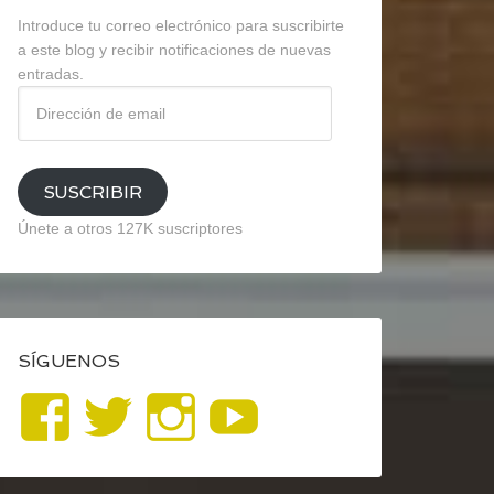
Introduce tu correo electrónico para suscribirte
a este blog y recibir notificaciones de nuevas
entradas.
Dirección
de
email
SUSCRIBIR
Únete a otros 127K suscriptores
SÍGUENOS
Ver
Ver
Ver
YouTube
perfil
perfil
perfil