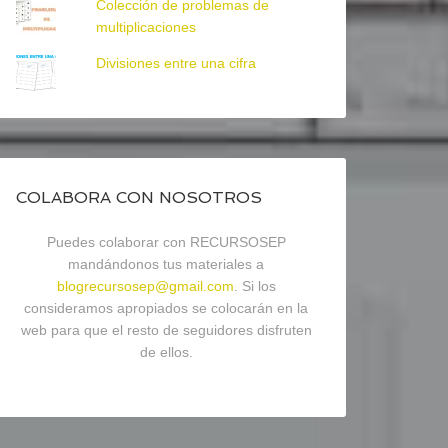
Colección de problemas de
multiplicaciones
Divisiones entre una cifra
COLABORA CON NOSOTROS
Puedes colaborar con RECURSOSEP
mandándonos tus materiales a
blogrecursosep@gmail.com
. Si los
consideramos apropiados se colocarán en la
web para que el resto de seguidores disfruten
de ellos.