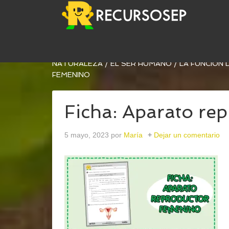
USTED ESTÁ AQUÍ:
INICIO
/
ARCHIVOS PARA
CON
NATURALEZA
/
EL SER HUMANO
/
LA FUNCIÓN
FEMENINO
Ficha: Aparato re
5 mayo, 2023
por
María
Dejar un comentario