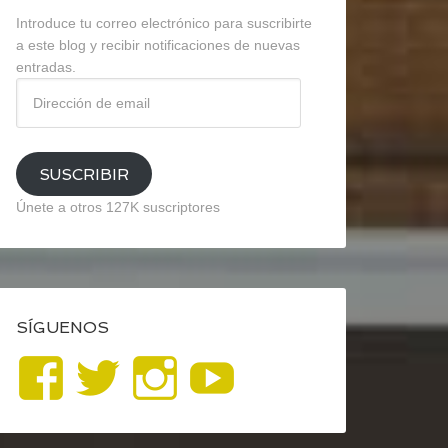
Introduce tu correo electrónico para suscribirte
a este blog y recibir notificaciones de nuevas
entradas.
Dirección
de
email
SUSCRIBIR
Únete a otros 127K suscriptores
SÍGUENOS
Ver
Ver
Ver
YouTube
perfil
perfil
perfil