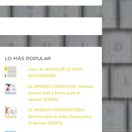
LO MÁS POPULAR
Libro de SOPAS DE LETRAS -
RECURSOSEP
EL APARATO DIGESTIVO: láminas
para el aula y fichas para el
alumno (ES/EN)
EL APARATO RESPIRATORIO:
láminas para el aula y fichas para
el alumno (ES/EN)