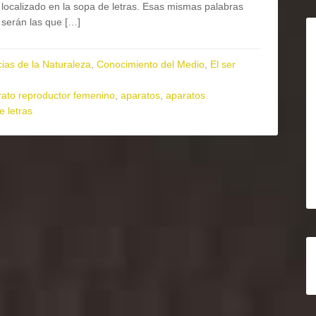
localizado en la sopa de letras. Esas mismas palabras
serán las que […]
ias de la Naturaleza
,
Conocimiento del Medio
,
El ser
rato reproductor femenino
,
aparatos
,
aparatos
e letras