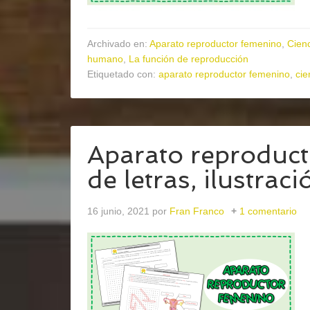
Archivado en:
Aparato reproductor femenino
,
Cienc
humano
,
La función de reproducción
Etiquetado con:
aparato reproductor femenino
,
cie
Aparato reproduc
de letras, ilustraci
16 junio, 2021
por
Fran Franco
1 comentario