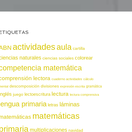
ETIQUETAS
actividades
aula
ABN
cartilla
ciencias naturales
colorear
ciencias sociales
competencia matemática
comprensión lectora
cuaderno actividades
cálculo
descomposición
divisiones
gramática
mental
expresión escrita
lectura
inglés
juego
lectoescritura
lectura comprensiva
lengua primaria
láminas
letras
matemáticas
matemáticas
primaria
multiplicaciones
navidad