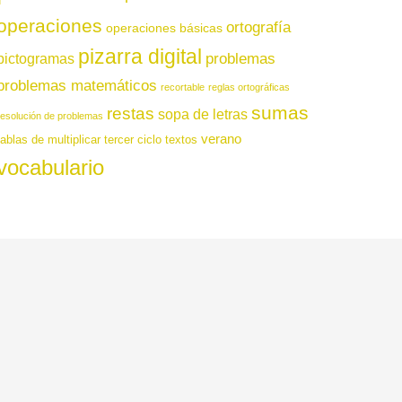
operaciones
ortografía
operaciones básicas
pizarra digital
pictogramas
problemas
problemas matemáticos
recortable
reglas ortográficas
sumas
restas
sopa de letras
resolución de problemas
verano
tablas de multiplicar
tercer ciclo
textos
vocabulario