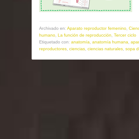
Archivado en:
Aparato reproductor femenino
,
Cienc
humano
,
La función de reproducción
,
Tercer ciclo
Etiquetado con:
anatomía
,
anatomía humana
,
apa
reproductores
,
ciencias
,
ciencias naturales
,
sopa d