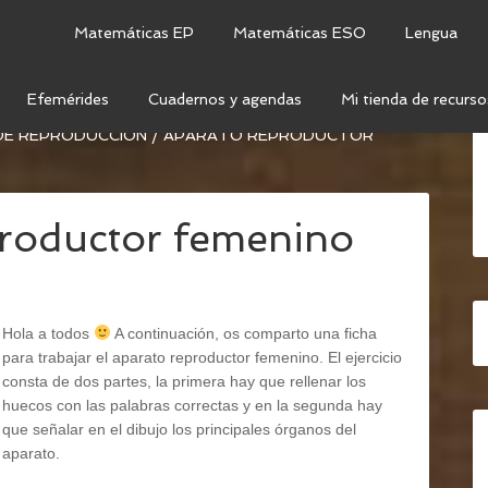
Matemáticas EP
Matemáticas ESO
Lengua
Efemérides
Cuadernos y agendas
Mi tienda de recurso
OCIMIENTO DEL MEDIO
/
CIENCIAS DE LA
 DE REPRODUCCIÓN
/
APARATO REPRODUCTOR
productor femenino
Hola a todos
A continuación, os comparto una ficha
para trabajar el aparato reproductor femenino. El ejercicio
consta de dos partes, la primera hay que rellenar los
huecos con las palabras correctas y en la segunda hay
que señalar en el dibujo los principales órganos del
aparato.