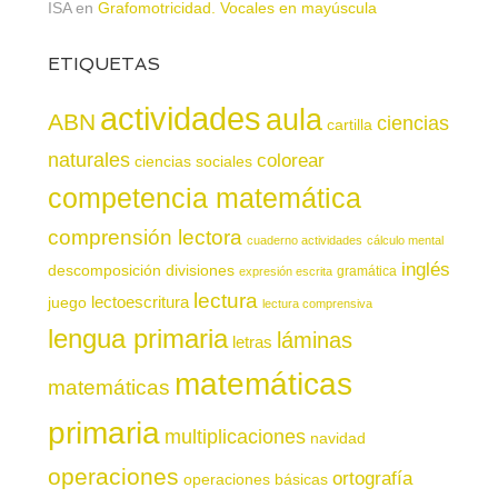
ISA
en
Grafomotricidad. Vocales en mayúscula
ETIQUETAS
actividades
aula
ABN
ciencias
cartilla
naturales
colorear
ciencias sociales
competencia matemática
comprensión lectora
cuaderno actividades
cálculo mental
inglés
descomposición
divisiones
gramática
expresión escrita
lectura
juego
lectoescritura
lectura comprensiva
lengua primaria
láminas
letras
matemáticas
matemáticas
primaria
multiplicaciones
navidad
operaciones
ortografía
operaciones básicas