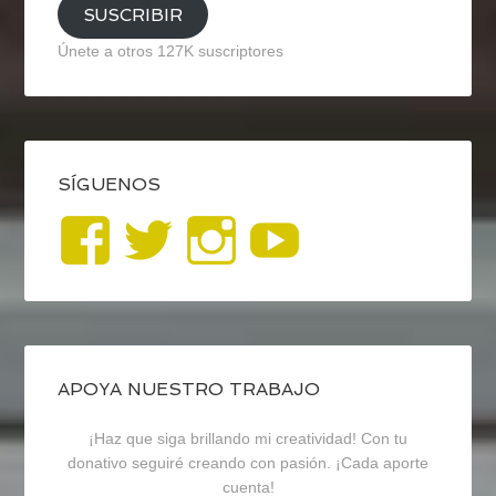
SUSCRIBIR
Únete a otros 127K suscriptores
SÍGUENOS
Ver
Ver
Ver
YouTub
perfil
perfil
perfil
de
de
de
blogrecursosep
recursosep
recursosep
APOYA NUESTRO TRABAJO
¡Haz que siga brillando mi creatividad! Con tu
en
en
en
donativo seguiré creando con pasión. ¡Cada aporte
cuenta!