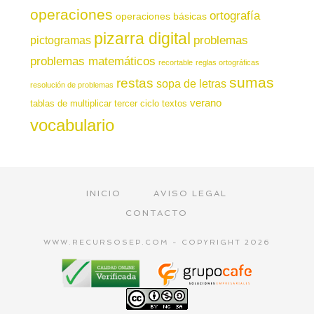
operaciones
ortografía
operaciones básicas
pizarra digital
pictogramas
problemas
problemas matemáticos
recortable
reglas ortográficas
sumas
restas
sopa de letras
resolución de problemas
verano
tablas de multiplicar
tercer ciclo
textos
vocabulario
INICIO
AVISO LEGAL
CONTACTO
WWW.RECURSOSEP.COM - COPYRIGHT 2026