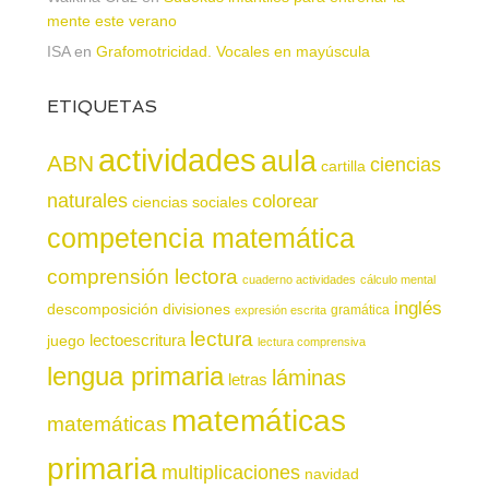
mente este verano
ISA
en
Grafomotricidad. Vocales en mayúscula
ETIQUETAS
actividades
aula
ABN
ciencias
cartilla
naturales
colorear
ciencias sociales
competencia matemática
comprensión lectora
cuaderno actividades
cálculo mental
inglés
descomposición
divisiones
gramática
expresión escrita
lectura
juego
lectoescritura
lectura comprensiva
lengua primaria
láminas
letras
matemáticas
matemáticas
primaria
multiplicaciones
navidad