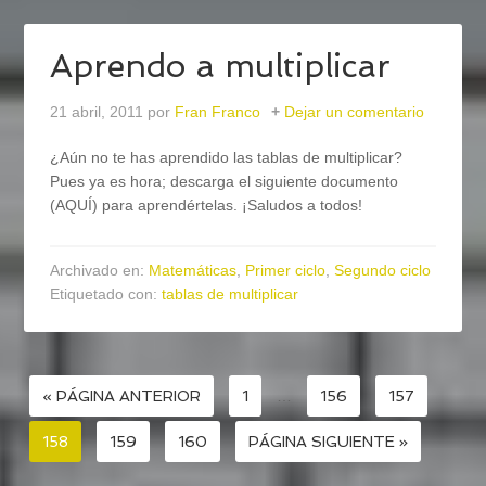
Aprendo a multiplicar
21 abril, 2011
por
Fran Franco
Dejar un comentario
¿Aún no te has aprendido las tablas de multiplicar?
Pues ya es hora; descarga el siguiente documento
(AQUÍ) para aprendértelas. ¡Saludos a todos!
Archivado en:
Matemáticas
,
Primer ciclo
,
Segundo ciclo
Etiquetado con:
tablas de multiplicar
« PÁGINA ANTERIOR
1
…
156
157
158
159
160
PÁGINA SIGUIENTE »