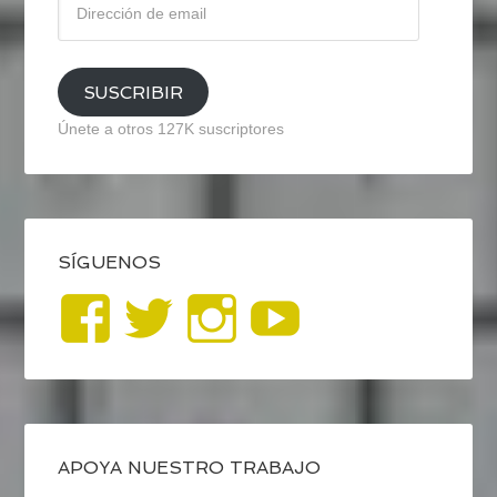
de
email
SUSCRIBIR
Únete a otros 127K suscriptores
SÍGUENOS
Ver
Ver
Ver
YouTub
perfil
perfil
perfil
de
de
de
blogrecursosep
recursosep
recursosep
APOYA NUESTRO TRABAJO