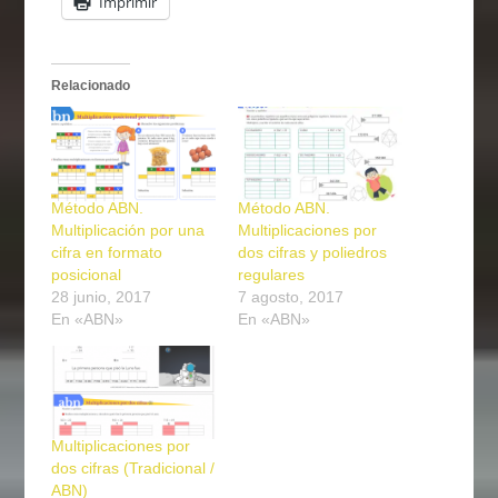
Imprimir
Relacionado
Método ABN.
Método ABN.
Multiplicación por una
Multiplicaciones por
cifra en formato
dos cifras y poliedros
posicional
regulares
28 junio, 2017
7 agosto, 2017
En «ABN»
En «ABN»
Multiplicaciones por
dos cifras (Tradicional /
ABN)