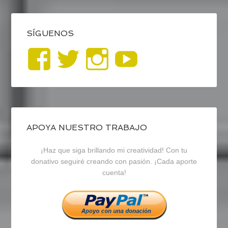
SÍGUENOS
Ver
Ver
Ver
YouTub
perfil
perfil
perfil
de
de
de
blogrecursosep
recursosep
recursosep
APOYA NUESTRO TRABAJO
¡Haz que siga brillando mi creatividad! Con tu
en
en
en
donativo seguiré creando con pasión. ¡Cada aporte
cuenta!
Facebook
Twitter
Instagram