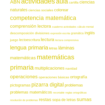
actividades
aula
ABN
ciencias
cartilla
naturales
colorear
ciencias sociales
competencia matemática
comprensión lectora
cuaderno actividades
cálculo mental
inglés
descomposición
divisiones
gramática
expresión escrita
lectura
juego
lectoescritura
lectura comprensiva
lengua primaria
láminas
letras
matemáticas
matemáticas
primaria
multiplicaciones
navidad
operaciones
ortografía
operaciones básicas
pizarra digital
pictogramas
problemas
problemas matemáticos
recortable
reglas ortográficas
sumas
restas
sopa de letras
resolución de problemas