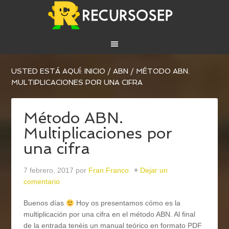
USTED ESTÁ AQUÍ:
INICIO
/
ABN
/
MÉTODO ABN.
MULTIPLICACIONES POR UNA CIFRA
Método ABN.
Multiplicaciones por
una cifra
7 febrero, 2017
por
Fran Franco
Dejar un
comentario
Buenos días
Hoy os presentamos cómo es la
multiplicación por una cifra en el método ABN. Al final
de la entrada tenéis un manual teórico en formato PDF