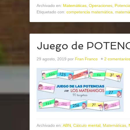
Archivado en:
Matemáticas
,
Operaciones
,
Potencia
Etiquetado con:
competencia matemática
,
matemát
Juego de POTENCI
29 agosto, 2019
por
Fran Franco
2 comentario
Archivado en:
ABN
,
Cálculo mental
,
Matemáticas
,