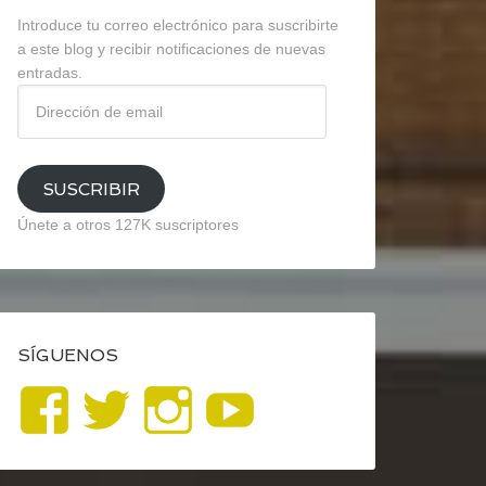
Introduce tu correo electrónico para suscribirte
a este blog y recibir notificaciones de nuevas
entradas.
Dirección
de
email
SUSCRIBIR
Únete a otros 127K suscriptores
SÍGUENOS
Ver
Ver
Ver
YouTube
perfil
perfil
perfil