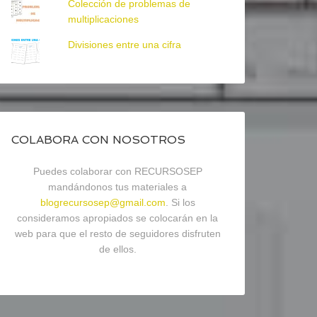
Colección de problemas de
multiplicaciones
Divisiones entre una cifra
COLABORA CON NOSOTROS
Puedes colaborar con RECURSOSEP
mandándonos tus materiales a
blogrecursosep@gmail.com
. Si los
consideramos apropiados se colocarán en la
web para que el resto de seguidores disfruten
de ellos.