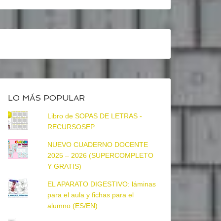
LO MÁS POPULAR
Libro de SOPAS DE LETRAS -
RECURSOSEP
NUEVO CUADERNO DOCENTE
2025 – 2026 (SUPERCOMPLETO
Y GRATIS)
EL APARATO DIGESTIVO: láminas
para el aula y fichas para el
alumno (ES/EN)