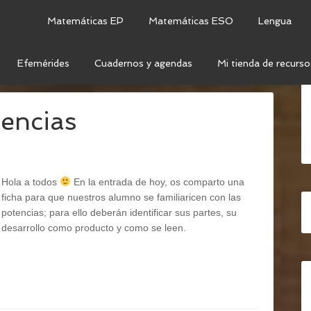
Matemáticas EP
Matemáticas ESO
Lengua
Efemérides
Cuadernos y agendas
Mi tienda de recurso
TEMÁTICAS
/
OPERACIONES
/
POTENCIAS Y RAÍCES
tencias
Hola a todos
En la entrada de hoy, os comparto una
ficha para que nuestros alumno se familiaricen con las
potencias; para ello deberán identificar sus partes, su
desarrollo como producto y como se leen.