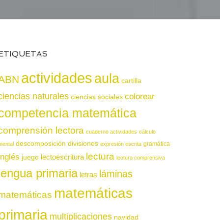
ETIQUETAS
actividades
aula
ABN
cartilla
ciencias naturales
colorear
ciencias sociales
competencia matemática
comprensión lectora
cuaderno actividades
cálculo
descomposición
divisiones
gramática
mental
expresión escrita
lectura
inglés
juego
lectoescritura
lectura comprensiva
lengua primaria
láminas
letras
matemáticas
matemáticas
primaria
multiplicaciones
navidad