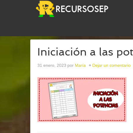
USTED ESTÁ AQUÍ:
INICIO
/
ARCHIVOS PARA
MA
Iniciación a las po
31 enero, 2023
por
María
Dejar un comentario