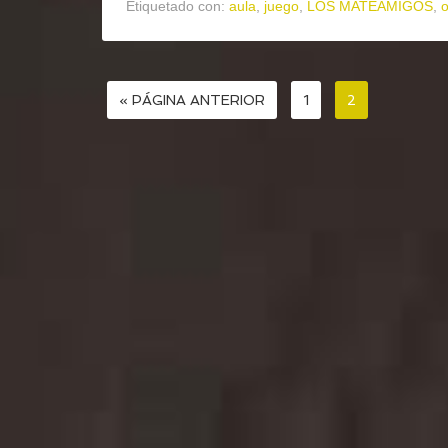
Etiquetado con:
aula
,
juego
,
LOS MATEAMIGOS
,
« PÁGINA ANTERIOR
1
2