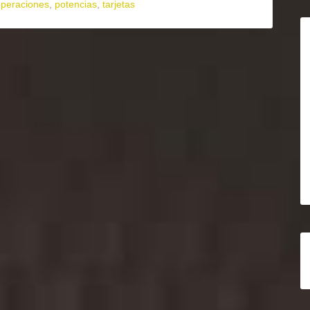
operaciones
,
potencias
,
tarjetas