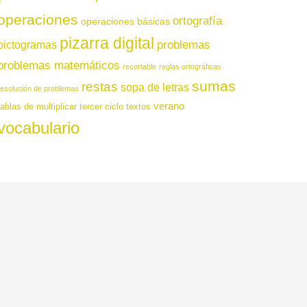
operaciones
ortografía
operaciones básicas
pizarra digital
pictogramas
problemas
problemas matemáticos
recortable
reglas ortográficas
sumas
restas
sopa de letras
resolución de problemas
verano
tablas de multiplicar
tercer ciclo
textos
vocabulario