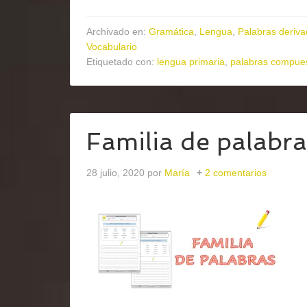
Archivado en:
Gramática
,
Lengua
,
Palabras derivad
Vocabulario
Etiquetado con:
lengua primaria
,
palabras compue
Familia de palabr
28 julio, 2020
por
María
2 comentarios