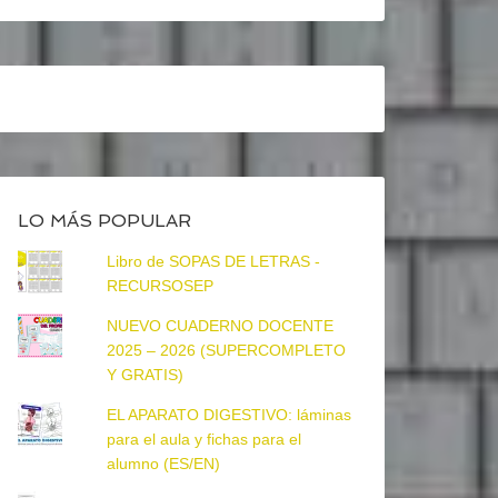
LO MÁS POPULAR
Libro de SOPAS DE LETRAS -
RECURSOSEP
NUEVO CUADERNO DOCENTE
2025 – 2026 (SUPERCOMPLETO
Y GRATIS)
EL APARATO DIGESTIVO: láminas
para el aula y fichas para el
alumno (ES/EN)