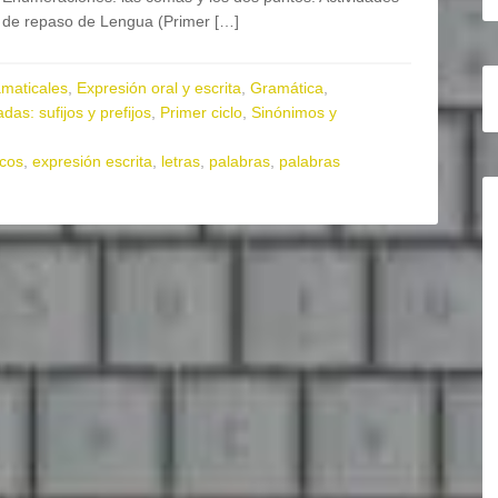
de repaso de Lengua (Primer […]
amaticales
,
Expresión oral y escrita
,
Gramática
,
das: sufijos y prefijos
,
Primer ciclo
,
Sinónimos y
cos
,
expresión escrita
,
letras
,
palabras
,
palabras