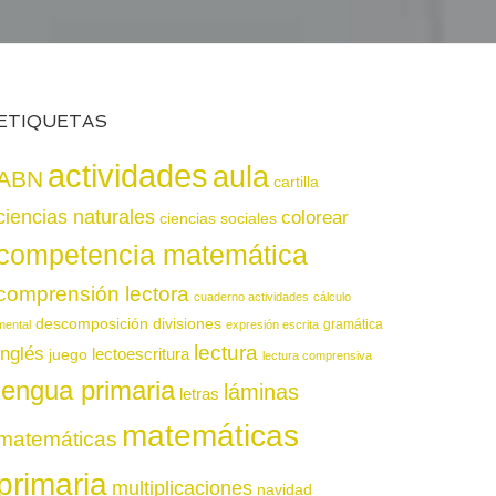
ETIQUETAS
actividades
aula
ABN
cartilla
ciencias naturales
colorear
ciencias sociales
competencia matemática
comprensión lectora
cuaderno actividades
cálculo
descomposición
divisiones
gramática
mental
expresión escrita
lectura
inglés
juego
lectoescritura
lectura comprensiva
lengua primaria
láminas
letras
matemáticas
matemáticas
primaria
multiplicaciones
navidad