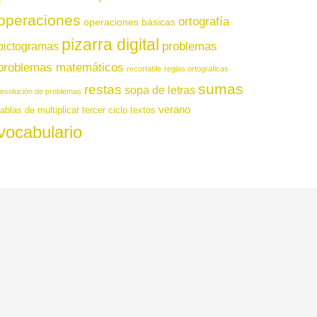
operaciones
ortografía
operaciones básicas
pizarra digital
pictogramas
problemas
problemas matemáticos
recortable
reglas ortográficas
sumas
restas
sopa de letras
resolución de problemas
verano
tablas de multiplicar
tercer ciclo
textos
vocabulario