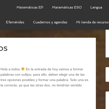
Matemáticas EP
Matemáticas ESO
Lengua
Efemérides
Cuadernos y agendas
Mi tienda de recurso
NGUA
/
VOCABULARIO
/
PALABRAS DERIVADAS:
os
Hola a todos
En la entrada de hoy vamos a formar
palabras con sufijos; para ello, deben elegir una de las
tres opciones posibles y formar una palabra. Solo una es
la correcta, ya que las otras dos, no tendrían sentido.