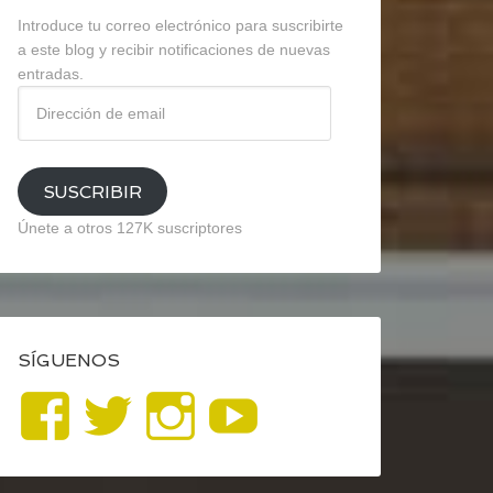
Introduce tu correo electrónico para suscribirte
a este blog y recibir notificaciones de nuevas
entradas.
Dirección
de
email
SUSCRIBIR
Únete a otros 127K suscriptores
SÍGUENOS
Ver
Ver
Ver
YouTube
perfil
perfil
perfil