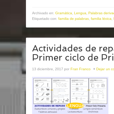
Archivado en:
Gramática
,
Lengua
,
Palabras derivad
Etiquetado con:
familia de palabras
,
familia léxica
,
Actividades de re
Primer ciclo de Pr
13 diciembre, 2017
por
Fran Franco
Dejar un c