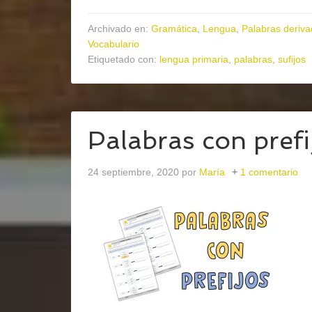
Archivado en:
Gramática
,
Lengua
,
Palabras derivad
Vocabulario
Etiquetado con:
lengua primaria
,
palabras
,
sufijos
Palabras con prefi
24 septiembre, 2020
por
María
1 comentario