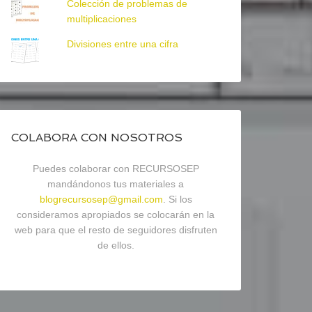
Colección de problemas de
multiplicaciones
Divisiones entre una cifra
COLABORA CON NOSOTROS
Puedes colaborar con RECURSOSEP
mandándonos tus materiales a
blogrecursosep@gmail.com
. Si los
consideramos apropiados se colocarán en la
web para que el resto de seguidores disfruten
de ellos.