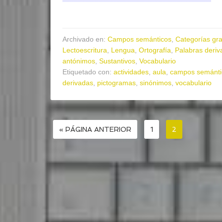
Archivado en:
Campos semánticos
,
Categorías gr
Lectoescritura
,
Lengua
,
Ortografía
,
Palabras deriva
antónimos
,
Sustantivos
,
Vocabulario
Etiquetado con:
actividades
,
aula
,
campos semánti
derivadas
,
pictogramas
,
sinónimos
,
vocabulario
« PÁGINA ANTERIOR
1
2