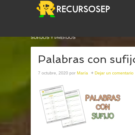
USTED ESTÁ AQUÍ:
INICIO
/
ARCHIVOS PARA
LE
SUFIJOS Y PREFIJOS
Palabras con sufij
7 octubre, 2020
por
María
Dejar un comentario