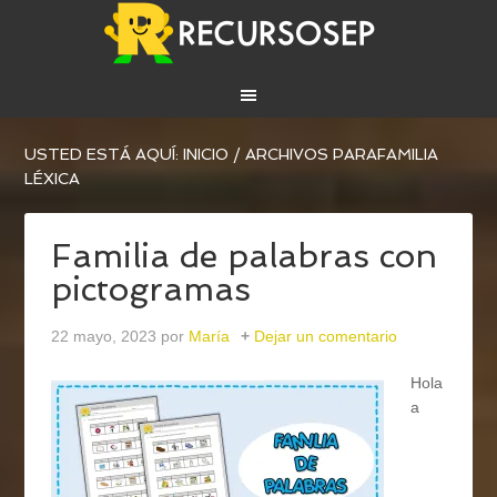
USTED ESTÁ AQUÍ:
INICIO
/
ARCHIVOS PARAFAMILIA
LÉXICA
Familia de palabras con
pictogramas
22 mayo, 2023
por
María
Dejar un comentario
Hola
a