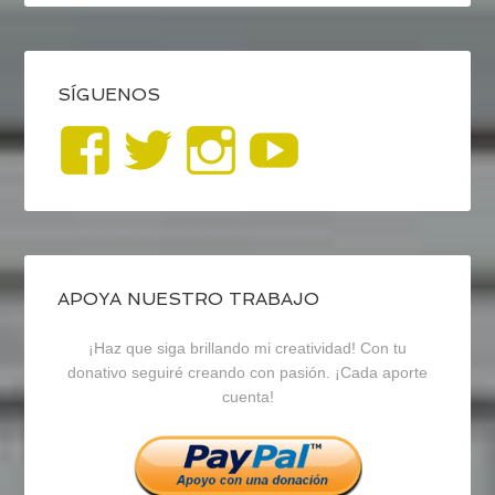
SÍGUENOS
Ver
Ver
Ver
YouTub
perfil
perfil
perfil
de
de
de
blogrecursosep
recursosep
recursosep
APOYA NUESTRO TRABAJO
¡Haz que siga brillando mi creatividad! Con tu
en
en
en
donativo seguiré creando con pasión. ¡Cada aporte
cuenta!
Facebook
Twitter
Instagram