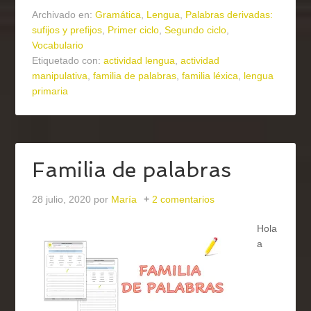
Archivado en:
Gramática
,
Lengua
,
Palabras derivadas:
sufijos y prefijos
,
Primer ciclo
,
Segundo ciclo
,
Vocabulario
Etiquetado con:
actividad lengua
,
actividad
manipulativa
,
familia de palabras
,
familia léxica
,
lengua
primaria
Familia de palabras
28 julio, 2020
por
María
2 comentarios
Hola
a