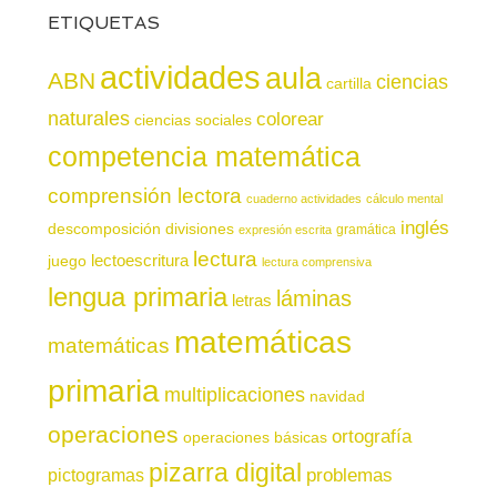
ETIQUETAS
actividades
aula
ABN
ciencias
cartilla
naturales
colorear
ciencias sociales
competencia matemática
comprensión lectora
cuaderno actividades
cálculo mental
inglés
descomposición
divisiones
gramática
expresión escrita
lectura
juego
lectoescritura
lectura comprensiva
lengua primaria
láminas
letras
matemáticas
matemáticas
primaria
multiplicaciones
navidad
operaciones
ortografía
operaciones básicas
pizarra digital
pictogramas
problemas