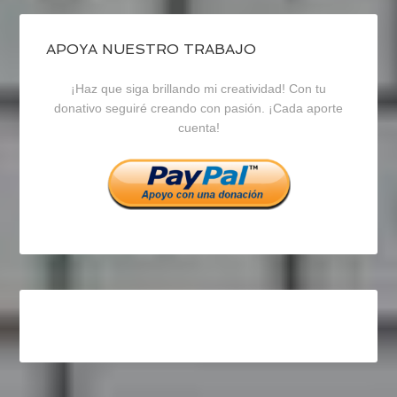
de
de
de
blogrecursosep
recursosep
recursosep
APOYA NUESTRO TRABAJO
¡Haz que siga brillando mi creatividad! Con tu
en
en
en
donativo seguiré creando con pasión. ¡Cada aporte
cuenta!
Facebook
Twitter
Instagram