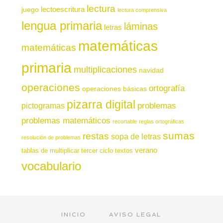
lectura
juego
lectoescritura
lectura comprensiva
lengua primaria
láminas
letras
matemáticas
matemáticas
primaria
multiplicaciones
navidad
operaciones
ortografía
operaciones básicas
pizarra digital
pictogramas
problemas
problemas matemáticos
recortable
reglas ortográficas
sumas
restas
sopa de letras
resolución de problemas
verano
tablas de multiplicar
tercer ciclo
textos
vocabulario
INICIO
AVISO LEGAL