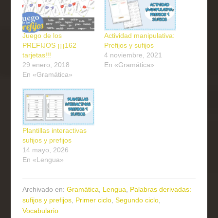
Juego de los
Actividad manipulativa:
PREFIJOS ¡¡¡162
Prefijos y sufijos
tarjetas!!!
4 noviembre, 2021
29 enero, 2018
En «Gramática»
En «Gramática»
Plantillas interactivas
sufijos y prefijos
14 mayo, 2026
En «Lengua»
Archivado en:
Gramática
,
Lengua
,
Palabras derivadas:
sufijos y prefijos
,
Primer ciclo
,
Segundo ciclo
,
Vocabulario