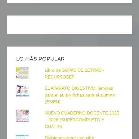
LO MÁS POPULAR
Libro de SOPAS DE LETRAS -
RECURSOSEP
EL APARATO DIGESTIVO: láminas
para el aula y fichas para el alumno
(ES/EN)
NUEVO CUADERNO DOCENTE 2025
– 2026 (SUPERCOMPLETO Y
GRATIS)
Divisiones entre una cifra