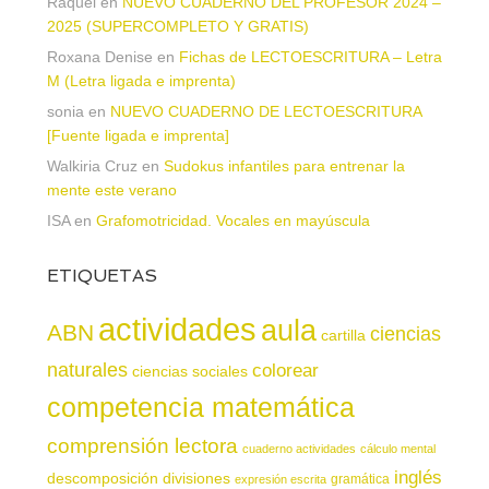
Raquel
en
NUEVO CUADERNO DEL PROFESOR 2024 –
2025 (SUPERCOMPLETO Y GRATIS)
Roxana Denise
en
Fichas de LECTOESCRITURA – Letra
M (Letra ligada e imprenta)
sonia
en
NUEVO CUADERNO DE LECTOESCRITURA
[Fuente ligada e imprenta]
Walkiria Cruz
en
Sudokus infantiles para entrenar la
mente este verano
ISA
en
Grafomotricidad. Vocales en mayúscula
ETIQUETAS
actividades
aula
ABN
ciencias
cartilla
naturales
colorear
ciencias sociales
competencia matemática
comprensión lectora
cuaderno actividades
cálculo mental
inglés
descomposición
divisiones
gramática
expresión escrita