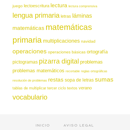
lectura
juego
lectoescritura
lectura comprensiva
lengua primaria
láminas
letras
matemáticas
matemáticas
primaria
multiplicaciones
navidad
operaciones
ortografía
operaciones básicas
pizarra digital
pictogramas
problemas
problemas matemáticos
recortable
reglas ortográficas
sumas
restas
sopa de letras
resolución de problemas
verano
tablas de multiplicar
tercer ciclo
textos
vocabulario
INICIO
AVISO LEGAL