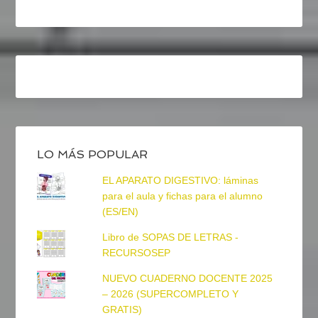
LO MÁS POPULAR
EL APARATO DIGESTIVO: láminas
para el aula y fichas para el alumno
(ES/EN)
Libro de SOPAS DE LETRAS -
RECURSOSEP
NUEVO CUADERNO DOCENTE 2025
– 2026 (SUPERCOMPLETO Y
GRATIS)