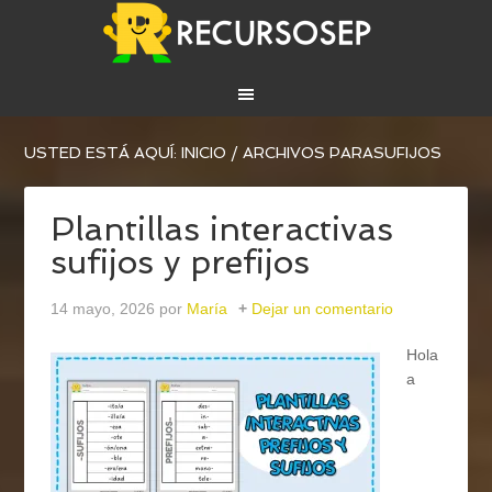
USTED ESTÁ AQUÍ:
INICIO
/
ARCHIVOS PARASUFIJOS
Plantillas interactivas
sufijos y prefijos
14 mayo, 2026
por
María
Dejar un comentario
Hola
a