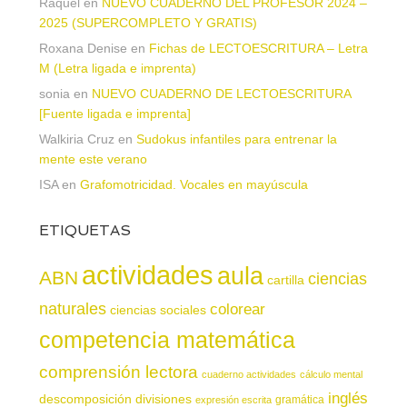
Raquel
en
NUEVO CUADERNO DEL PROFESOR 2024 –
2025 (SUPERCOMPLETO Y GRATIS)
Roxana Denise
en
Fichas de LECTOESCRITURA – Letra
M (Letra ligada e imprenta)
sonia
en
NUEVO CUADERNO DE LECTOESCRITURA
[Fuente ligada e imprenta]
Walkiria Cruz
en
Sudokus infantiles para entrenar la
mente este verano
ISA
en
Grafomotricidad. Vocales en mayúscula
ETIQUETAS
actividades
aula
ABN
ciencias
cartilla
naturales
colorear
ciencias sociales
competencia matemática
comprensión lectora
cuaderno actividades
cálculo mental
inglés
descomposición
divisiones
gramática
expresión escrita