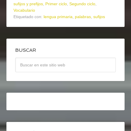
sufijos y prefijos
,
Primer ciclo
,
Segundo ciclo
,
Vocabulario
Etiquetado con:
lengua primaria
,
palabras
,
sufijos
BUSCAR