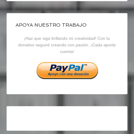
de
de
de
blogrecursosep
recursosep
recursosep
APOYA NUESTRO TRABAJO
¡Haz que siga brillando mi creatividad! Con tu
en
en
en
donativo seguiré creando con pasión. ¡Cada aporte
cuenta!
Facebook
Twitter
Instagram