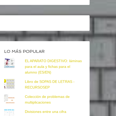
LO MÁS POPULAR
EL APARATO DIGESTIVO: láminas
para el aula y fichas para el
alumno (ES/EN)
Libro de SOPAS DE LETRAS -
RECURSOSEP
Colección de problemas de
multiplicaciones
Divisiones entre una cifra