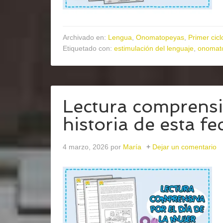
Archivado en:
Lengua
,
Onomatopeyas
,
Primer cicl
Etiquetado con:
estimulación del lenguaje
,
onomat
Lectura comprensi
historia de esta fe
4 marzo, 2026
por
María
Dejar un comentario