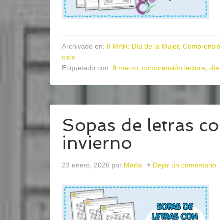
Archivado en:
8 MAR: Día de la Mujer
,
Comprensió
ciclo
Etiquetado con:
8 marzo
,
comprensión lectora
,
día
Sopas de letras co
invierno
23 enero, 2026
por
María
Dejar un comentario