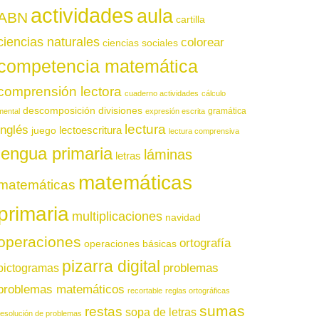
actividades
aula
ABN
cartilla
ciencias naturales
colorear
ciencias sociales
competencia matemática
comprensión lectora
cuaderno actividades
cálculo
descomposición
divisiones
gramática
mental
expresión escrita
lectura
inglés
juego
lectoescritura
lectura comprensiva
lengua primaria
láminas
letras
matemáticas
matemáticas
primaria
multiplicaciones
navidad
operaciones
ortografía
operaciones básicas
pizarra digital
pictogramas
problemas
problemas matemáticos
recortable
reglas ortográficas
sumas
restas
sopa de letras
resolución de problemas