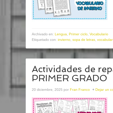
Archivado en:
Lengua
,
Primer ciclo
,
Vocabulario
Etiquetado con:
invierno
,
sopa de letras
,
vocabular
Actividades de re
PRIMER GRADO
20 diciembre, 2025
por
Fran Franco
Dejar un c