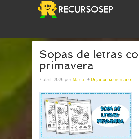
USTED ESTÁ AQUÍ:
INICIO
/
ARCHIVOS PARA
LE
Sopas de letras co
primavera
7 abril, 2026
por
María
Dejar un comentario