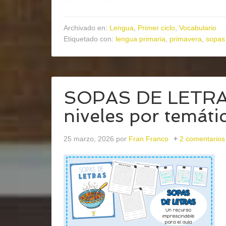
Archivado en:
Lengua
,
Primer ciclo
,
Vocabulario
Etiquetado con:
lengua primaria
,
primavera
,
sopas 
SOPAS DE LETRAS 
niveles por temáti
25 marzo, 2026
por
Fran Franco
2 comentarios