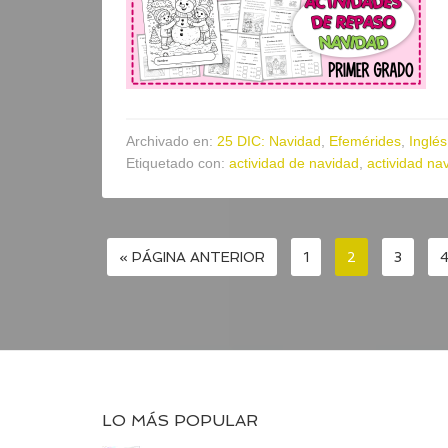
Archivado en:
25 DIC: Navidad
,
Efemérides
,
Inglés
Etiquetado con:
actividad de navidad
,
actividad na
« PÁGINA ANTERIOR
1
2
3
LO MÁS POPULAR