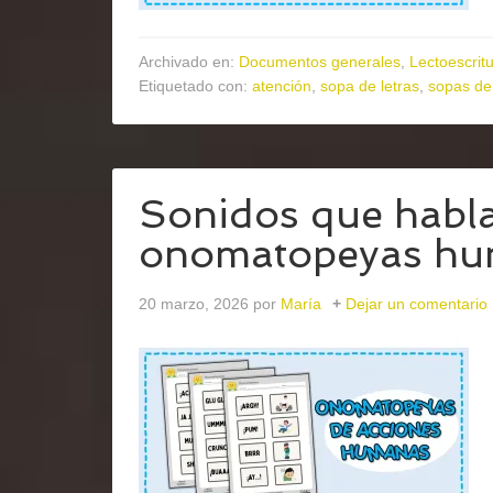
Archivado en:
Documentos generales
,
Lectoescrit
Etiquetado con:
atención
,
sopa de letras
,
sopas de 
Sonidos que habla
onomatopeyas h
20 marzo, 2026
por
María
Dejar un comentario