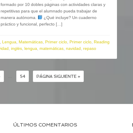
formado por 10 dobles páginas con actividades claras y
repetitivas para que el alumnado pueda trabajar de
manera autónoma.
¿Qué incluye? Un cuaderno
práctico y funcional, perfecto […]
,
Lengua
,
Matemáticas
,
Primer ciclo
,
Primer ciclo
,
Reading
vidad
,
inglés
,
lengua
,
matemáticas
,
navidad
,
repaso
4
…
54
PÁGINA SIGUIENTE »
ÚLTIMOS COMENTARIOS