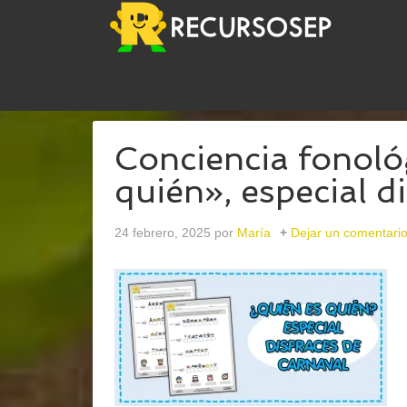
USTED ESTÁ AQUÍ:
INICIO
/
ARCHIVOS PARADIS
Conciencia fonoló
quién», especial d
24 febrero, 2025
por
María
Dejar un comentari