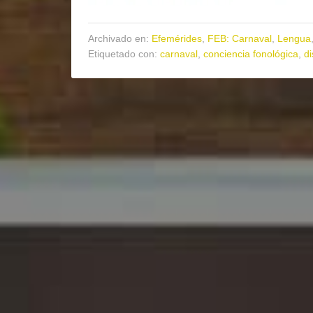
Archivado en:
Efemérides
,
FEB: Carnaval
,
Lengua
Etiquetado con:
carnaval
,
conciencia fonológica
,
di