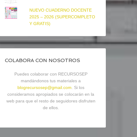
NUEVO CUADERNO DOCENTE
2025 – 2026 (SUPERCOMPLETO
Y GRATIS)
COLABORA CON NOSOTROS
Puedes colaborar con RECURSOSEP
mandándonos tus materiales a
blogrecursosep@gmail.com
. Si los
consideramos apropiados se colocarán en la
web para que el resto de seguidores disfruten
de ellos.