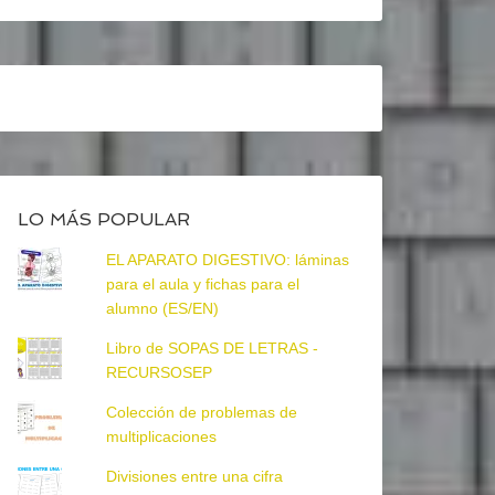
LO MÁS POPULAR
EL APARATO DIGESTIVO: láminas
para el aula y fichas para el
alumno (ES/EN)
Libro de SOPAS DE LETRAS -
RECURSOSEP
Colección de problemas de
multiplicaciones
Divisiones entre una cifra