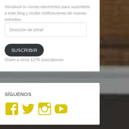
Introduce tu correo electrónico para suscribirte
a este blog y recibir notificaciones de nuevas
entradas.
Dirección
de
email
SUSCRIBIR
Únete a otros 127K suscriptores
SÍGUENOS
Ver
Ver
Ver
YouTube
perfil
perfil
perfil