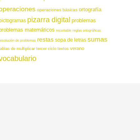
operaciones
ortografía
operaciones básicas
pizarra digital
pictogramas
problemas
problemas matemáticos
recortable
reglas ortográficas
sumas
restas
sopa de letras
resolución de problemas
verano
tablas de multiplicar
tercer ciclo
textos
vocabulario