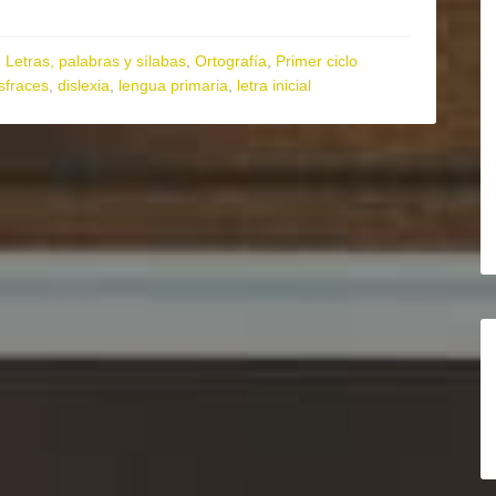
,
Letras, palabras y sílabas
,
Ortografía
,
Primer ciclo
sfraces
,
dislexia
,
lengua primaria
,
letra inicial