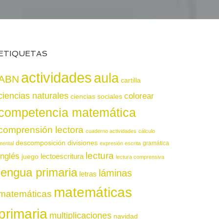
ETIQUETAS
actividades
aula
ABN
cartilla
ciencias naturales
colorear
ciencias sociales
competencia matemática
comprensión lectora
cuaderno actividades
cálculo
descomposición
divisiones
gramática
mental
expresión escrita
lectura
inglés
juego
lectoescritura
lectura comprensiva
lengua primaria
láminas
letras
matemáticas
matemáticas
primaria
multiplicaciones
navidad