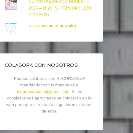
NUEVO CUADERNO DOCENTE
2025 – 2026 (SUPERCOMPLETO
Y GRATIS)
Divisiones entre una cifra
COLABORA CON NOSOTROS
Puedes colaborar con RECURSOSEP
mandándonos tus materiales a
blogrecursosep@gmail.com
. Si los
consideramos apropiados se colocarán en la
web para que el resto de seguidores disfruten
de ellos.