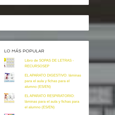
LO MÁS POPULAR
Libro de SOPAS DE LETRAS -
RECURSOSEP
EL APARATO DIGESTIVO: láminas
para el aula y fichas para el
alumno (ES/EN)
EL APARATO RESPIRATORIO:
láminas para el aula y fichas para
el alumno (ES/EN)