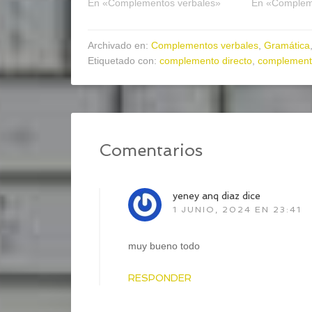
En «Complementos verbales»
En «Complem
Archivado en:
Complementos verbales
,
Gramática
Etiquetado con:
complemento directo
,
complemento
Comentarios
yeney anq diaz
dice
1 JUNIO, 2024 EN 23:41
muy bueno todo
RESPONDER