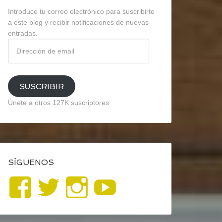
Introduce tu correo electrónico para suscribirte
a este blog y recibir notificaciones de nuevas
entradas.
Dirección
de
email
SUSCRIBIR
Únete a otros 127K suscriptores
SÍGUENOS
Ver
Ver
Ver
YouTube
perfil
perfil
perfil