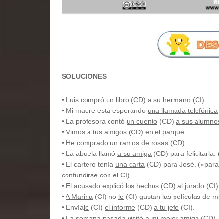
SOLUCIONES
• Luis compró
un libro
(CD)
a su hermano
(CI).
• Mi madre está esperando
una llamada telefónica
• La profesora contó
un cuento
(CD)
a sus alumno
• Vimos
a tus amigos
(CD) en el parque.
• He comprado
un ramos de rosas
(CD).
• La abuela llamó
a su amiga
(CD) para felicitarla. 
• El cartero tenía
una carta
(CD) para José. («para 
confundirse con el CI)
• El acusado explicó
los hechos
(CD)
al jurado
(CI)
•
A Marina
(CI) no
le
(CI) gustan las películas de m
• Envía
le
(CI)
el informe
(CD)
a tu jefe
(CI).
• La semana pasada visité
a mi mejor amiga
(CD).