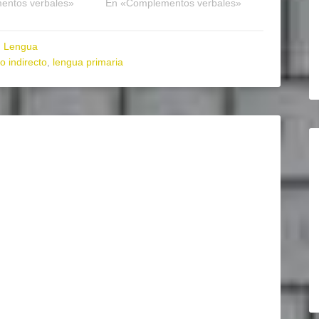
entos verbales»
En «Complementos verbales»
,
Lengua
 indirecto
,
lengua primaria