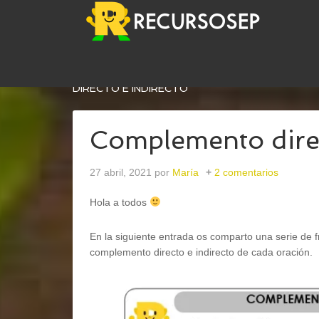
USTED ESTÁ AQUÍ:
INICIO
/
LENGUA
/
GRAMÁTI
DIRECTO E INDIRECTO
Complemento direc
27 abril, 2021
por
María
2 comentarios
Hola a todos
En la siguiente entrada os comparto una serie de fr
complemento directo e indirecto de cada oración.