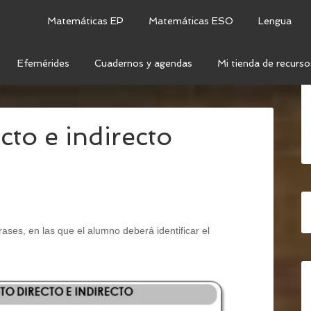
Matemáticas EP
Matemáticas ESO
Lengua
Efemérides
Cuadernos y agendas
Mi tienda de recurso
CA
/
COMPLEMENTOS VERBALES
/
COMPLEMENTO
to e indirecto
ases, en las que el alumno deberá identificar el