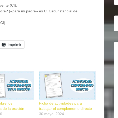
cuente
(CI).
dre? («para mi padre» es C. Circunstancial de
CI).
Imprimir
obre los
Ficha de actividades para
 de la oración
trabajar el complemento directo
26
30 mayo, 2024