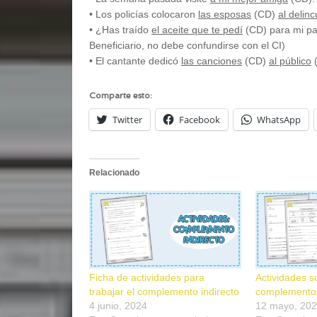
• Los policías colocaron
las esposas
(CD)
al delin
• ¿Has traído
el aceite que te pedí
(CD) para mi pa
Beneficiario, no debe confundirse con el CI)
• El cantante dedicó
las canciones
(CD)
al público
(
Comparte esto:
Twitter
Facebook
WhatsApp
Relacionado
Ficha de actividades para
Actividades s
trabajar el complemento indirecto
complementos
4 junio, 2024
12 mayo, 20