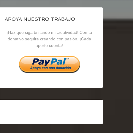
de
de
de
blogrecursosep
recursosep
recursosep
APOYA NUESTRO TRABAJO
¡Haz que siga brillando mi creatividad! Con tu
en
en
en
donativo seguiré creando con pasión. ¡Cada
aporte cuenta!
Facebook
Twitter
Instagram