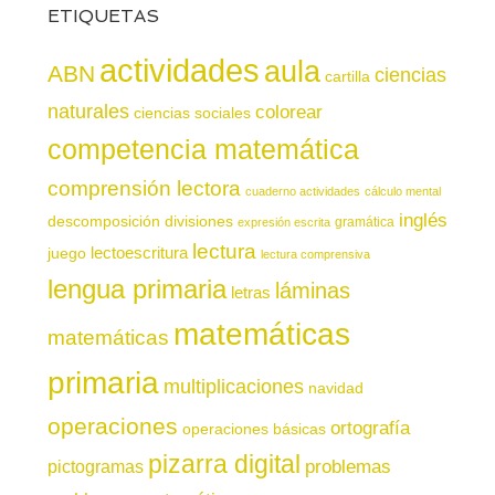
ETIQUETAS
actividades
aula
ABN
ciencias
cartilla
naturales
colorear
ciencias sociales
competencia matemática
comprensión lectora
cuaderno actividades
cálculo mental
inglés
descomposición
divisiones
gramática
expresión escrita
lectura
juego
lectoescritura
lectura comprensiva
lengua primaria
láminas
letras
matemáticas
matemáticas
primaria
multiplicaciones
navidad
operaciones
ortografía
operaciones básicas
pizarra digital
pictogramas
problemas