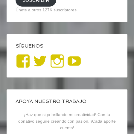
SUSCRIBIR
Únete a otros 127K suscriptores
SÍGUENOS
Ver
Ver
Ver
YouTub
perfil
perfil
perfil
de
de
de
blogrecursosep
recursosep
recursosep
APOYA NUESTRO TRABAJO
¡Haz que siga brillando mi creatividad! Con tu
en
en
en
donativo seguiré creando con pasión. ¡Cada aporte
cuenta!