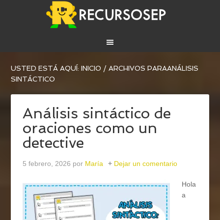
USTED ESTÁ AQUÍ:
INICIO
/
ARCHIVOS PARAANÁLISIS
SINTÁCTICO
Análisis sintáctico de
oraciones como un
detective
5 febrero, 2026
por
María
Dejar un comentario
Hola
a