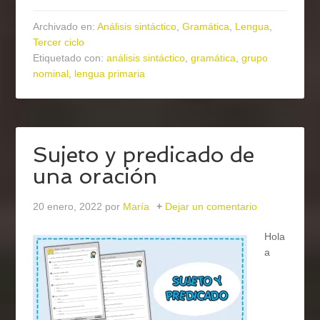
Archivado en:
Análisis sintáctico
,
Gramática
,
Lengua
,
Tercer ciclo
Etiquetado con:
análisis sintáctico
,
gramática
,
grupo
nominal
,
lengua primaria
Sujeto y predicado de
una oración
20 enero, 2022
por
María
Dejar un comentario
Hola
a