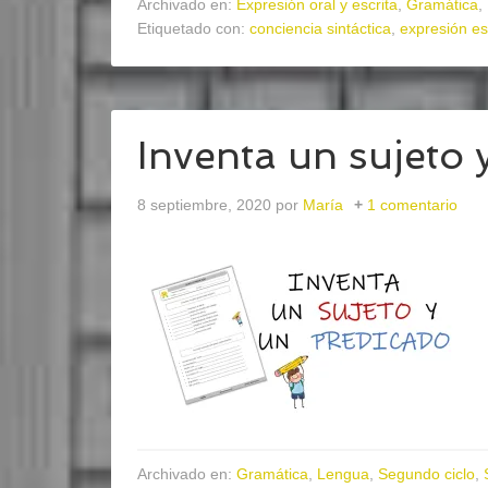
Archivado en:
Expresión oral y escrita
,
Gramática
,
Etiquetado con:
conciencia sintáctica
,
expresión es
Inventa un sujeto 
8 septiembre, 2020
por
María
1 comentario
Archivado en:
Gramática
,
Lengua
,
Segundo ciclo
,