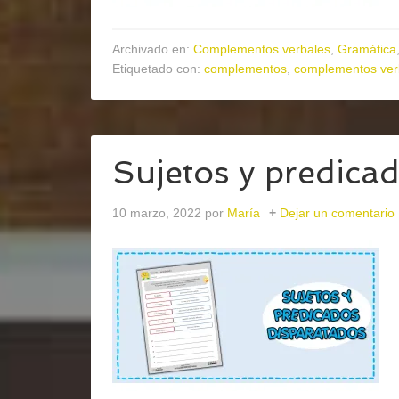
Archivado en:
Complementos verbales
,
Gramática
Etiquetado con:
complementos
,
complementos ver
Sujetos y predica
10 marzo, 2022
por
María
Dejar un comentario