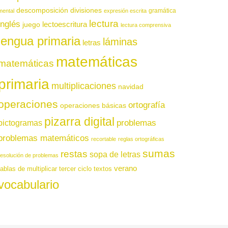
descomposición
divisiones
gramática
mental
expresión escrita
lectura
inglés
juego
lectoescritura
lectura comprensiva
lengua primaria
láminas
letras
matemáticas
matemáticas
primaria
multiplicaciones
navidad
operaciones
ortografía
operaciones básicas
pizarra digital
pictogramas
problemas
problemas matemáticos
recortable
reglas ortográficas
sumas
restas
sopa de letras
resolución de problemas
verano
tablas de multiplicar
tercer ciclo
textos
vocabulario