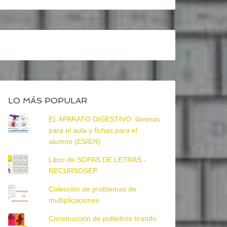
LO MÁS POPULAR
EL APARATO DIGESTIVO: láminas
para el aula y fichas para el
alumno (ES/EN)
Libro de SOPAS DE LETRAS -
RECURSOSEP
Colección de problemas de
multiplicaciones
Construcción de poliedros tirando