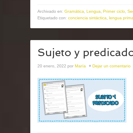
Archivado en:
Gramática
,
Lengua
,
Primer ciclo
,
Se
Etiquetado con:
conciencia sintáctica
,
lengua prima
Sujeto y predicad
20 enero, 2022
por
María
Dejar un comentario