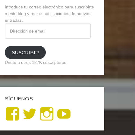
Introduce tu correo electrónico para suscribirte
a este blog y recibir notificaciones de nuevas
entradas.
Dirección
de
email
SUSCRIBIR
Únete a otros 127K suscriptores
SÍGUENOS
Ver
Ver
Ver
YouTube
perfil
perfil
perfil