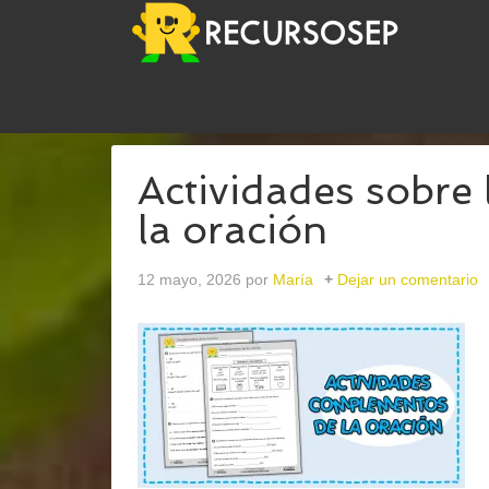
USTED ESTÁ AQUÍ:
INICIO
/
ARCHIVOS PARACONC
Actividades sobre
la oración
12 mayo, 2026
por
María
Dejar un comentario