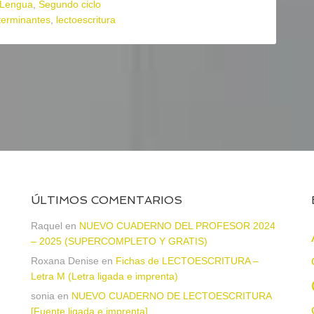
Lengua
,
Segundo ciclo
terminantes
,
lectoescritura
ÚLTIMOS COMENTARIOS
a
Raquel
en
NUEVO CUADERNO DEL PROFESOR 2024
– 2025 (SUPERCOMPLETO Y GRATIS)
Roxana Denise
en
Fichas de LECTOESCRITURA –
Letra M (Letra ligada e imprenta)
sonia
en
NUEVO CUADERNO DE LECTOESCRITURA
[Fuente ligada e imprenta]