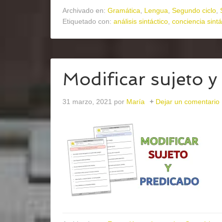
Archivado en:
Gramática
,
Lengua
,
Segundo ciclo
,
Etiquetado con:
análisis sintáctico
,
conciencia sintá
Modificar sujeto y
31 marzo, 2021
por
María
Dejar un comentario