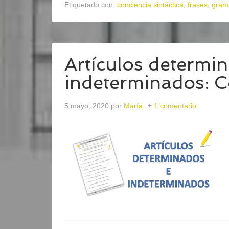
Etiquetado con:
conciencia sintáctica
,
frases
,
gram
Artículos determi
indeterminados: C
5 mayo, 2020
por
María
1 comentario