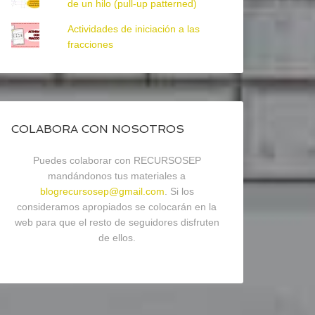
de un hilo (pull-up patterned)
Actividades de iniciación a las
fracciones
COLABORA CON NOSOTROS
Puedes colaborar con RECURSOSEP
mandándonos tus materiales a
blogrecursosep@gmail.com
. Si los
consideramos apropiados se colocarán en la
web para que el resto de seguidores disfruten
de ellos.