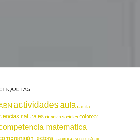
ETIQUETAS
actividades
aula
ABN
cartilla
ciencias naturales
colorear
ciencias sociales
competencia matemática
comprensión lectora
cuaderno actividades
cálculo