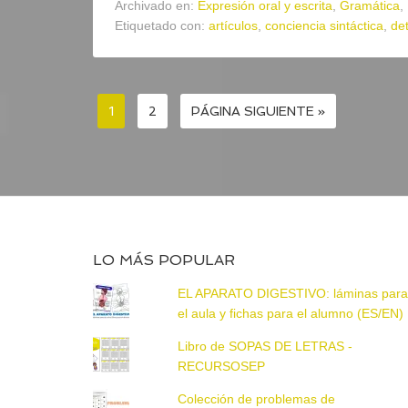
Archivado en:
Expresión oral y escrita
,
Gramática
,
Etiquetado con:
artículos
,
conciencia sintáctica
,
de
1
2
PÁGINA SIGUIENTE »
LO MÁS POPULAR
EL APARATO DIGESTIVO: láminas par
el aula y fichas para el alumno (ES/EN)
Libro de SOPAS DE LETRAS -
RECURSOSEP
Colección de problemas de