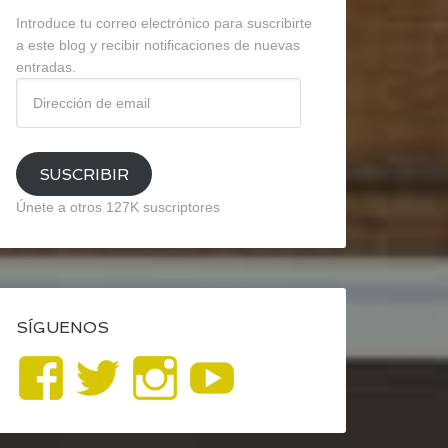
Introduce tu correo electrónico para suscribirte
a este blog y recibir notificaciones de nuevas
entradas.
Dirección
de
email
SUSCRIBIR
Únete a otros 127K suscriptores
SÍGUENOS
Ver
Ver
Ver
YouTube
perfil
perfil
perfil