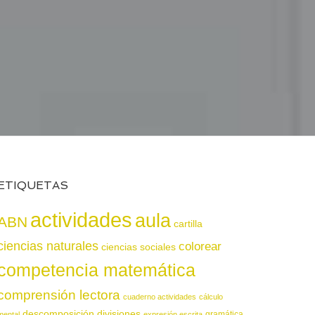
ETIQUETAS
actividades
aula
ABN
cartilla
ciencias naturales
colorear
ciencias sociales
competencia matemática
comprensión lectora
cuaderno actividades
cálculo
descomposición
divisiones
gramática
mental
expresión escrita