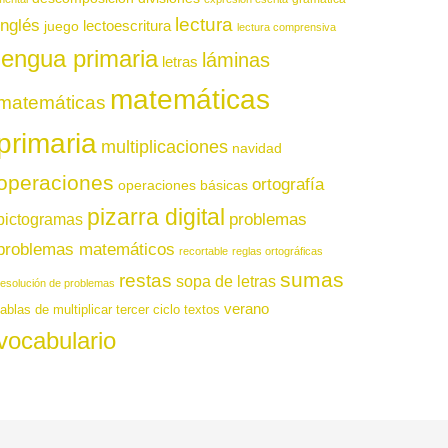
lectura
inglés
juego
lectoescritura
lectura comprensiva
lengua primaria
láminas
letras
matemáticas
matemáticas
primaria
multiplicaciones
navidad
operaciones
ortografía
operaciones básicas
pizarra digital
pictogramas
problemas
problemas matemáticos
recortable
reglas ortográficas
sumas
restas
sopa de letras
resolución de problemas
verano
tablas de multiplicar
tercer ciclo
textos
vocabulario