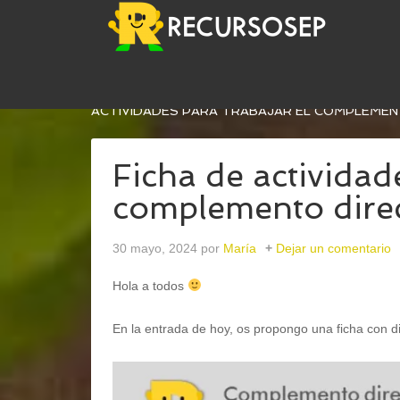
USTED ESTÁ AQUÍ:
INICIO
/
LENGUA
/
GRAMÁTI
ACTIVIDADES PARA TRABAJAR EL COMPLEMEN
Ficha de actividad
complemento dire
30 mayo, 2024
por
María
Dejar un comentario
Hola a todos
En la entrada de hoy, os propongo una ficha con di