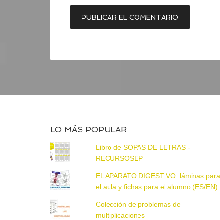
LO MÁS POPULAR
Libro de SOPAS DE LETRAS -
RECURSOSEP
EL APARATO DIGESTIVO: láminas par
el aula y fichas para el alumno (ES/EN)
Colección de problemas de
multiplicaciones