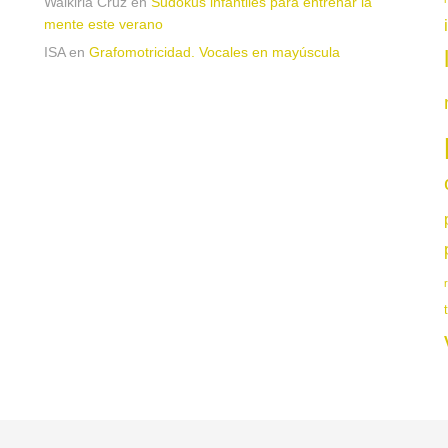
Walkiria Cruz
en
Sudokus infantiles para entrenar la
mente este verano
ISA
en
Grafomotricidad. Vocales en mayúscula