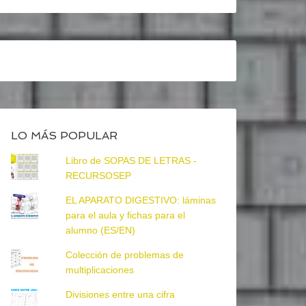
LO MÁS POPULAR
Libro de SOPAS DE LETRAS -
RECURSOSEP
EL APARATO DIGESTIVO: láminas
para el aula y fichas para el
alumno (ES/EN)
Colección de problemas de
multiplicaciones
Divisiones entre una cifra