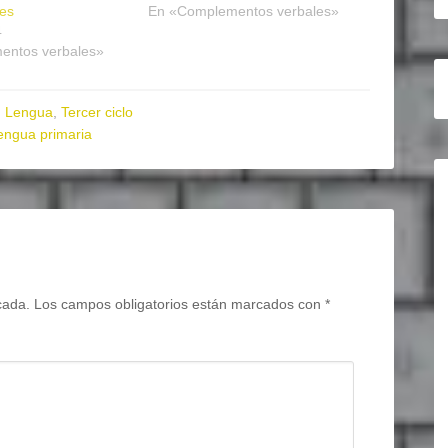
les
En «Complementos verbales»
4
entos verbales»
,
Lengua
,
Tercer ciclo
engua primaria
cada.
Los campos obligatorios están marcados con
*