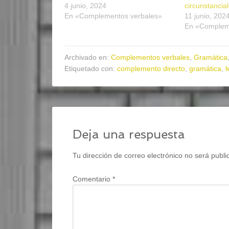
4 junio, 2024
circunstancia
En «Complementos verbales»
11 junio, 202
En «Complem
Archivado en:
Complementos verbales
,
Gramática
Etiquetado con:
complemento directo
,
gramática
,
l
Deja una respuesta
Tu dirección de correo electrónico no será publi
Comentario
*