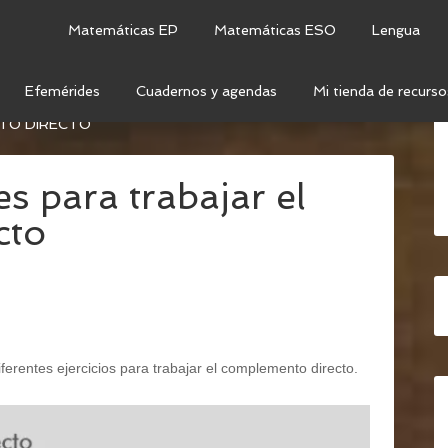
Matemáticas EP
Matemáticas ESO
Lengua
Efemérides
Cuadernos y agendas
Mi tienda de recurso
CA
/
COMPLEMENTOS VERBALES
/
FICHA DE
TO DIRECTO
es para trabajar el
cto
ferentes ejercicios para trabajar el complemento directo.