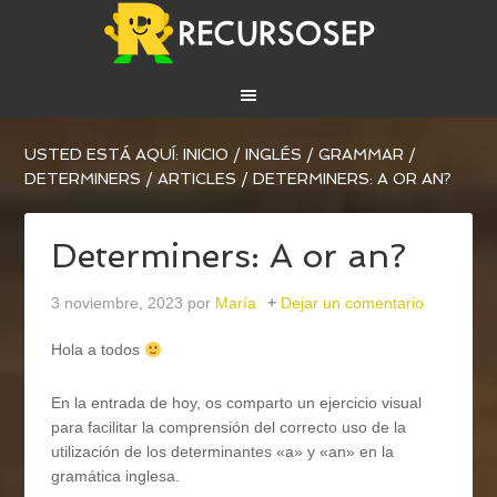
USTED ESTÁ AQUÍ:
INICIO
/
INGLÉS
/
GRAMMAR
/
DETERMINERS
/
ARTICLES
/
DETERMINERS: A OR AN?
Determiners: A or an?
3 noviembre, 2023
por
María
Dejar un comentario
Hola a todos
En la entrada de hoy, os comparto un ejercicio visual
para facilitar la comprensión del correcto uso de la
utilización de los determinantes «a» y «an» en la
gramática inglesa.