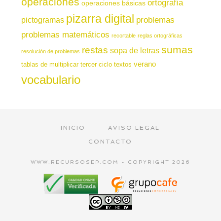
operaciones
ortografía
operaciones básicas
pizarra digital
pictogramas
problemas
problemas matemáticos
recortable
reglas ortográficas
sumas
restas
sopa de letras
resolución de problemas
verano
tablas de multiplicar
tercer ciclo
textos
vocabulario
INICIO
AVISO LEGAL
CONTACTO
WWW.RECURSOSEP.COM - COPYRIGHT 2026