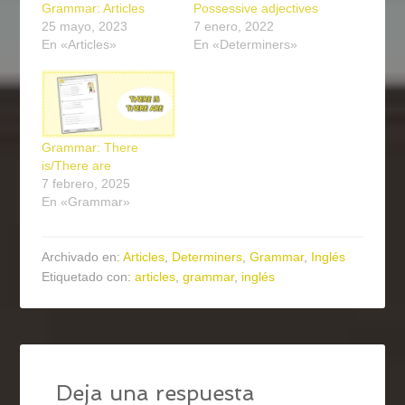
Grammar: Articles
Possessive adjectives
25 mayo, 2023
7 enero, 2022
En «Articles»
En «Determiners»
Grammar: There
is/There are
7 febrero, 2025
En «Grammar»
Archivado en:
Articles
,
Determiners
,
Grammar
,
Inglés
Etiquetado con:
articles
,
grammar
,
inglés
Deja una respuesta