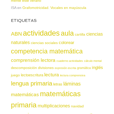
mente este verano
ISA
en
Grafomotricidad. Vocales en mayúscula
ETIQUETAS
actividades
aula
ABN
ciencias
cartilla
naturales
colorear
ciencias sociales
competencia matemática
comprensión lectora
cuaderno actividades
cálculo mental
inglés
descomposición
divisiones
gramática
expresión escrita
lectura
juego
lectoescritura
lectura comprensiva
lengua primaria
láminas
letras
matemáticas
matemáticas
primaria
multiplicaciones
navidad