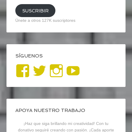
SUSCRIBIR
Únete a otros 127K suscriptores
SÍGUENOS
Ver
Ver
Ver
YouTub
perfil
perfil
perfil
de
de
de
blogrecursosep
recursosep
recursosep
APOYA NUESTRO TRABAJO
¡Haz que siga brillando mi creatividad! Con tu
en
en
en
donativo seguiré creando con pasión. ¡Cada aporte