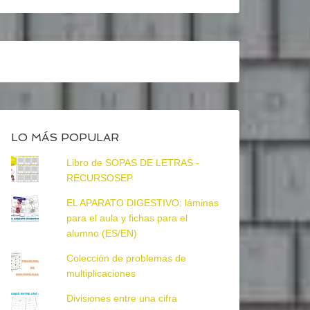
LO MÁS POPULAR
Libro de SOPAS DE LETRAS -
RECURSOSEP
EL APARATO DIGESTIVO: láminas
para el aula y fichas para el
alumno (ES/EN)
Colección de problemas de
multiplicaciones
Divisiones entre una cifra