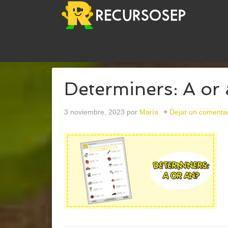
USTED ESTÁ AQUÍ:
INICIO
/
ARCHIVOS PARAART
Determiners: A or
3 noviembre, 2023
por
María
Dejar un comenta