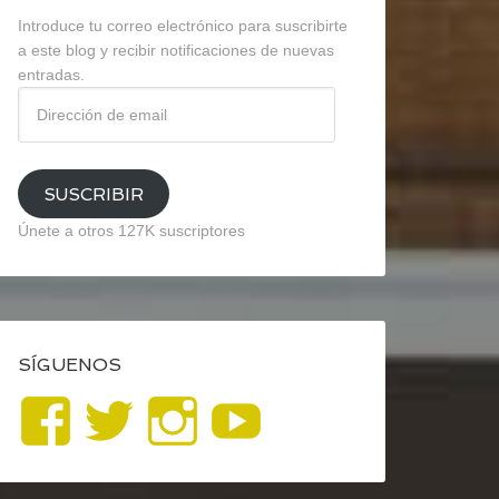
Introduce tu correo electrónico para suscribirte
a este blog y recibir notificaciones de nuevas
entradas.
Dirección
de
email
SUSCRIBIR
Únete a otros 127K suscriptores
SÍGUENOS
Ver
Ver
Ver
YouTube
perfil
perfil
perfil