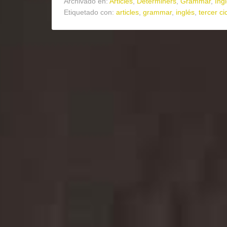
Archivado en:
Articles
,
Determiners
,
Grammar
,
Ing
Etiquetado con:
articles
,
grammar
,
inglés
,
tercer ci