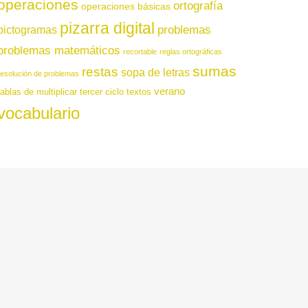
operaciones
ortografía
operaciones básicas
pizarra digital
pictogramas
problemas
problemas matemáticos
recortable
reglas ortográficas
sumas
restas
sopa de letras
resolución de problemas
verano
tablas de multiplicar
tercer ciclo
textos
vocabulario