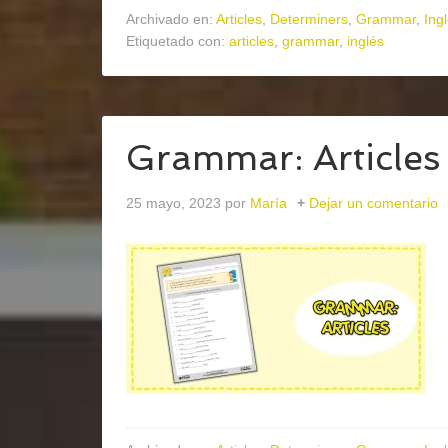
Archivado en:
Articles
,
Determiners
,
Grammar
,
Ing
Etiquetado con:
articles
,
grammar
,
inglés
Grammar: Articles
25 mayo, 2023
por
María
Dejar un comentario