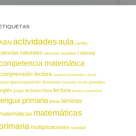
ETIQUETAS
actividades
aula
ABN
cartilla
ciencias naturales
colorear
ciencias sociales
competencia matemática
comprensión lectora
cuaderno actividades
cálculo
descomposición
divisiones
gramática
mental
expresión escrita
lectura
inglés
juego
lectoescritura
lectura comprensiva
lengua primaria
láminas
letras
matemáticas
matemáticas
primaria
multiplicaciones
navidad