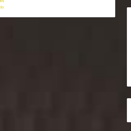
lés
clo