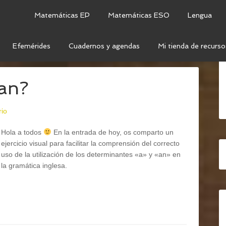
Matemáticas EP
Matemáticas ESO
Lengua
Efemérides
Cuadernos y agendas
Mi tienda de recurso
ICLES
 an?
rio
Hola a todos
En la entrada de hoy, os comparto un
ejercicio visual para facilitar la comprensión del correcto
uso de la utilización de los determinantes «a» y «an» en
la gramática inglesa.