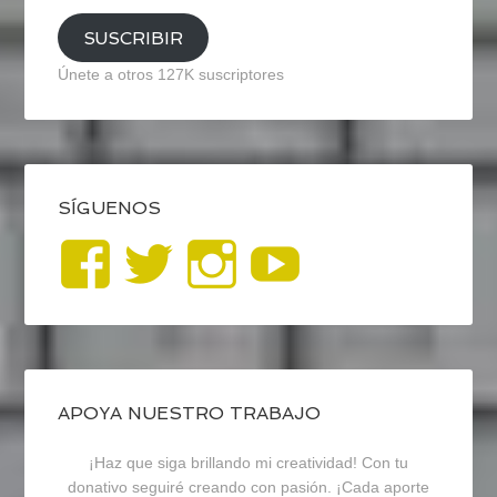
SUSCRIBIR
Únete a otros 127K suscriptores
SÍGUENOS
Ver
Ver
Ver
YouTub
perfil
perfil
perfil
de
de
de
blogrecursosep
recursosep
recursosep
APOYA NUESTRO TRABAJO
¡Haz que siga brillando mi creatividad! Con tu
en
en
en
donativo seguiré creando con pasión. ¡Cada aporte