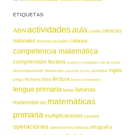
ETIQUETAS
actividades
aula
ABN
ciencias
cartilla
naturales
colorear
ciencias sociales
competencia matemática
comprensión lectora
cuaderno actividades
cálculo mental
inglés
descomposición
divisiones
gramática
expresión escrita
lectura
juego
lectoescritura
lectura comprensiva
lengua primaria
láminas
letras
matemáticas
matemáticas
primaria
multiplicaciones
navidad
operaciones
ortografía
operaciones básicas