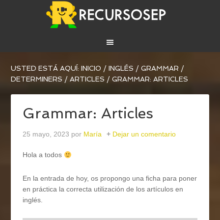
USTED ESTÁ AQUÍ:
INICIO
/
INGLÉS
/
GRAMMAR
/
DETERMINERS
/
ARTICLES
/
GRAMMAR: ARTICLES
Grammar: Articles
25 mayo, 2023
por
María
Dejar un comentario
Hola a todos
En la entrada de hoy, os propongo una ficha para poner
en práctica la correcta utilización de los artículos en
inglés.