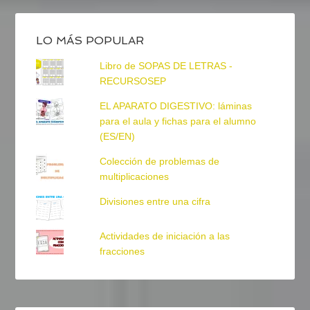
LO MÁS POPULAR
Libro de SOPAS DE LETRAS -
RECURSOSEP
EL APARATO DIGESTIVO: láminas
para el aula y fichas para el alumno
(ES/EN)
Colección de problemas de
multiplicaciones
Divisiones entre una cifra
Actividades de iniciación a las
fracciones