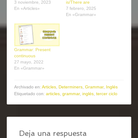
3 noviembre, 2023
is/There are
En «Articles»
7 febrero, 2025
En «Grammar»
Grammar: Present
continuous
27 mayo, 2022
En «Grammar»
Archivado en:
Articles
,
Determiners
,
Grammar
,
Inglés
Etiquetado con:
articles
,
grammar
,
inglés
,
tercer ciclo
Deja una respuesta