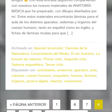
amigos
Con esta entrada seguimos compartiendo
con vosotros los nuevos materiales de ANATOMÍA
BÁSICA que he preparado, con dibujos diseñados por
mí. Entre estos materiales encontrarás láminas para el
aula de los distintos aparatos, sistemas y órganos del
cuerpo humano, tanto en español como en inglés, y
fichas de láminas mudas para que […]
Archivado en:
Aparato locomotor
,
Ciencias de la
Naturaleza
,
Conocimiento del Medio
,
El ser humano
,
La
función de relación
,
Primer ciclo
,
Segundo ciclo
,
Sistema esquelético
,
Tercer ciclo
Etiquetado con:
actividades
,
anatomía
,
aparatos
,
aula
,
colorear
,
cuerpo humano
,
esqueleto
,
huesos
,
láminas
,
órganos
,
pizarra digital
,
relación
,
resúmenes
« PÁGINA ANTERIOR
1
…
6
7
8