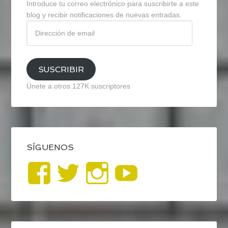
Introduce tu correo electrónico para suscribirte a este
blog y recibir notificaciones de nuevas entradas.
Dirección
de
email
SUSCRIBIR
Únete a otros 127K suscriptores
SÍGUENOS
Ver
Ver
Ver
YouTub
perfil
perfil
perfil
de
de
de