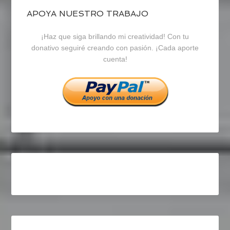
blogrecursosep
recursosep
recursosep
APOYA NUESTRO TRABAJO
¡Haz que siga brillando mi creatividad! Con tu
en
en
en
donativo seguiré creando con pasión. ¡Cada aporte
cuenta!
Facebook
Twitter
Instagram