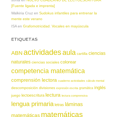
[Fuente ligada e imprenta]
Walkiria Cruz
en
Sudokus infantiles para entrenar la
mente este verano
ISA
en
Grafomotricidad. Vocales en mayúscula
ETIQUETAS
actividades
aula
ABN
ciencias
cartilla
naturales
colorear
ciencias sociales
competencia matemática
comprensión lectora
cuaderno actividades
cálculo mental
inglés
descomposición
divisiones
gramática
expresión escrita
lectura
juego
lectoescritura
lectura comprensiva
lengua primaria
láminas
letras
matemáticas
matemáticas