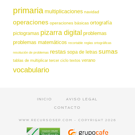
primaria
multiplicaciones
navidad
operaciones
ortografía
operaciones básicas
pizarra digital
pictogramas
problemas
problemas matemáticos
recortable
reglas ortográficas
sumas
restas
sopa de letras
resolución de problemas
verano
tablas de multiplicar
tercer ciclo
textos
vocabulario
INICIO
AVISO LEGAL
CONTACTO
WWW.RECURSOSEP.COM - COPYRIGHT 2026