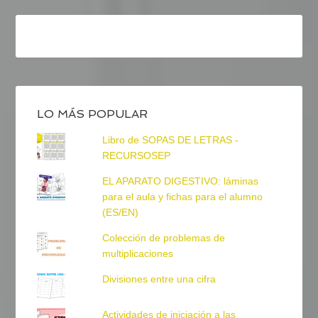
LO MÁS POPULAR
Libro de SOPAS DE LETRAS -
RECURSOSEP
EL APARATO DIGESTIVO: láminas
para el aula y fichas para el alumno
(ES/EN)
Colección de problemas de
multiplicaciones
Divisiones entre una cifra
Actividades de iniciación a las