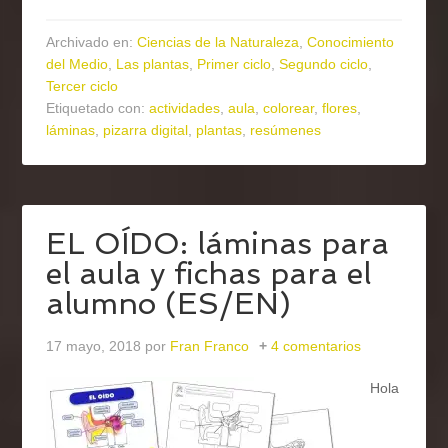
Archivado en:
Ciencias de la Naturaleza
,
Conocimiento
del Medio
,
Las plantas
,
Primer ciclo
,
Segundo ciclo
,
Tercer ciclo
Etiquetado con:
actividades
,
aula
,
colorear
,
flores
,
láminas
,
pizarra digital
,
plantas
,
resúmenes
EL OÍDO: láminas para
el aula y fichas para el
alumno (ES/EN)
17 mayo, 2018
por
Fran Franco
4 comentarios
Hola