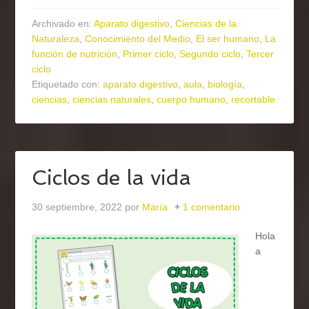
Archivado en:
Aparato digestivo
,
Ciencias de la
Naturaleza
,
Conocimiento del Medio
,
El ser humano
,
La
función de nutrición
,
Primer ciclo
,
Segundo ciclo
,
Tercer
ciclo
Etiquetado con:
aparato digestivo
,
aula
,
biología
,
ciencias
,
ciencias naturales
,
cuerpo humano
,
recortable
Ciclos de la vida
30 septiembre, 2022
por
María
1 comentario
Hola
a