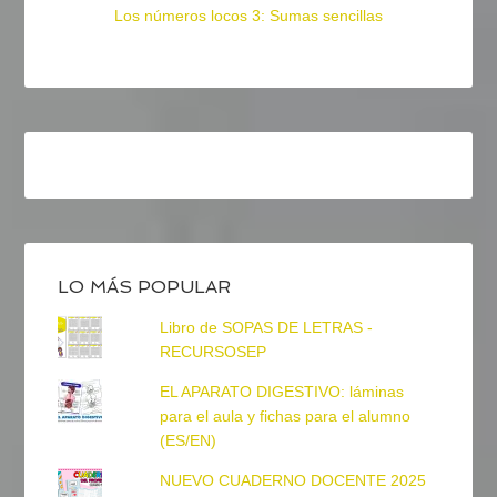
Los números locos 3: Sumas sencillas
LO MÁS POPULAR
Libro de SOPAS DE LETRAS -
RECURSOSEP
EL APARATO DIGESTIVO: láminas
para el aula y fichas para el alumno
(ES/EN)
NUEVO CUADERNO DOCENTE 2025