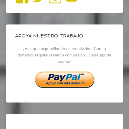
perfil
perfil
perfil
de
de
de
blogrecursosep
recursosep
recursosep
APOYA NUESTRO TRABAJO
¡Haz que siga brillando mi creatividad! Con tu
en
en
en
donativo seguiré creando con pasión. ¡Cada aporte
cuenta!
Facebook
Twitter
Instagram