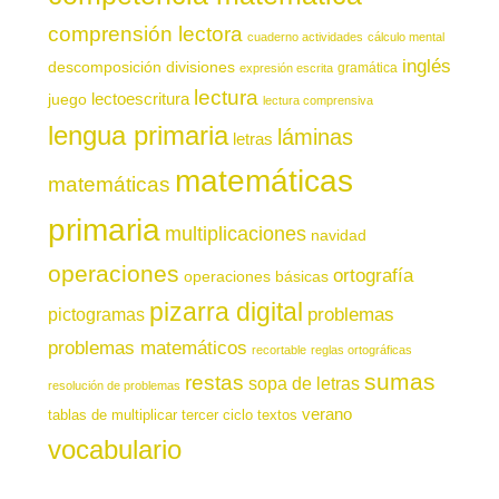
comprensión lectora
cuaderno actividades
cálculo mental
inglés
descomposición
divisiones
gramática
expresión escrita
lectura
juego
lectoescritura
lectura comprensiva
lengua primaria
láminas
letras
matemáticas
matemáticas
primaria
multiplicaciones
navidad
operaciones
ortografía
operaciones básicas
pizarra digital
pictogramas
problemas
problemas matemáticos
recortable
reglas ortográficas
sumas
restas
sopa de letras
resolución de problemas
verano
tablas de multiplicar
tercer ciclo
textos
vocabulario