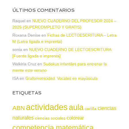
ÚLTIMOS COMENTARIOS
Raquel
en
NUEVO CUADERNO DEL PROFESOR 2024 –
2025 (SUPERCOMPLETO Y GRATIS)
Roxana Denise
en
Fichas de LECTOESCRITURA – Letra
M (Letra ligada e imprenta)
sonia
en
NUEVO CUADERNO DE LECTOESCRITURA
[Fuente ligada e imprenta]
Walkiria Cruz
en
Sudokus infantiles para entrenar la
mente este verano
ISA
en
Grafomotricidad. Vocales en mayúscula
ETIQUETAS
actividades
aula
ABN
ciencias
cartilla
naturales
colorear
ciencias sociales
competencia matemática