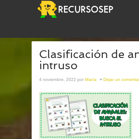
USTED ESTÁ AQUÍ:
INICIO
/
ARCHIVOS PARAIN
Clasificación de a
intruso
4 noviembre, 2022
por
María
Dejar un comenta