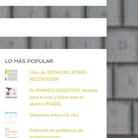
LO MÁS POPULAR
Libro de SOPAS DE LETRAS -
RECURSOSEP
EL APARATO DIGESTIVO: láminas
para el aula y fichas para el
alumno (ES/EN)
Divisiones entre una cifra
Colección de problemas de
multiplicaciones