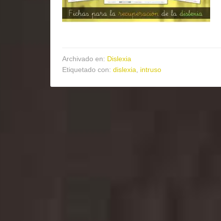
Archivado en:
Dislexia
Etiquetado con:
dislexia
,
intruso