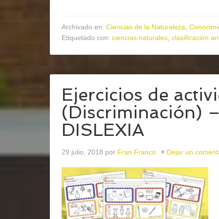
Archivado en:
Ciencias de la Naturaleza
,
Conocimi
Etiquetado con:
ciencias naturales
,
clasificación a
Ejercicios de acti
(Discriminación) 
DISLEXIA
29 julio, 2018
por
Fran Franco
Dejar un coment