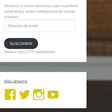
Introduce tu correo electrónico para suscribirte
a este blog y recibir notificaciones de nuevas
entradas.
Dirección
de
email
SUSCRIBIR
Únete a otros 127K suscriptores
SÍGUENOS
Ver
Ver
Ver
YouTube
perfil
perfil
perfil