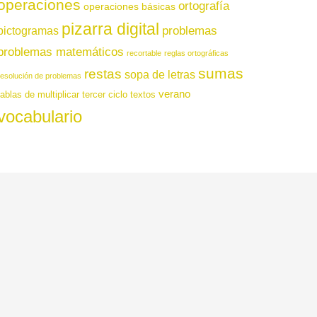
operaciones
ortografía
operaciones básicas
pizarra digital
pictogramas
problemas
problemas matemáticos
recortable
reglas ortográficas
sumas
restas
sopa de letras
resolución de problemas
verano
tablas de multiplicar
tercer ciclo
textos
vocabulario