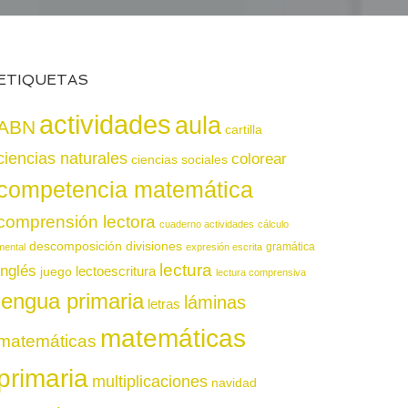
ETIQUETAS
actividades
aula
ABN
cartilla
ciencias naturales
colorear
ciencias sociales
competencia matemática
comprensión lectora
cuaderno actividades
cálculo
descomposición
divisiones
gramática
mental
expresión escrita
lectura
inglés
juego
lectoescritura
lectura comprensiva
lengua primaria
láminas
letras
matemáticas
matemáticas
primaria
multiplicaciones
navidad