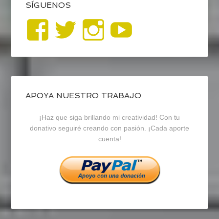
SÍGUENOS
Ver
Ver
Ver
YouTub
perfil
perfil
perfil
de
de
de
blogrecursosep
recursosep
recursosep
APOYA NUESTRO TRABAJO
¡Haz que siga brillando mi creatividad! Con tu
en
en
en
donativo seguiré creando con pasión. ¡Cada aporte
cuenta!
Facebook
Twitter
Instagram