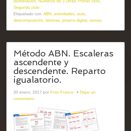
Numeración
,
Números de 3 cifras
,
Primer ciclo
,
Segundo ciclo
Etiquetado con:
ABN
,
actividades
,
aula
,
descomposición
,
láminas
,
pizarra digital
,
sumas
Método ABN. Escaleras
ascendente y
descendente. Reparto
igualatorio.
30 enero, 2017
por
Fran Franco
Dejar un
comentario