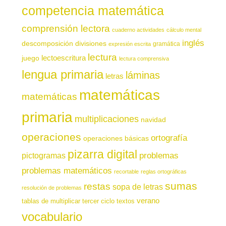
competencia matemática
comprensión lectora
cuaderno actividades
cálculo mental
inglés
descomposición
divisiones
gramática
expresión escrita
lectura
juego
lectoescritura
lectura comprensiva
lengua primaria
láminas
letras
matemáticas
matemáticas
primaria
multiplicaciones
navidad
operaciones
ortografía
operaciones básicas
pizarra digital
pictogramas
problemas
problemas matemáticos
recortable
reglas ortográficas
sumas
restas
sopa de letras
resolución de problemas
verano
tablas de multiplicar
tercer ciclo
textos
vocabulario