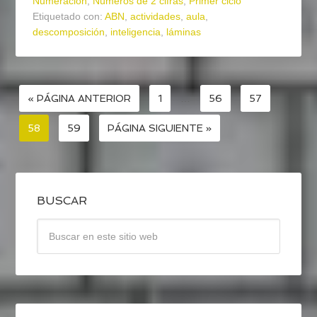
Numeración
,
Números de 2 cifras
,
Primer ciclo
Etiquetado con:
ABN
,
actividades
,
aula
,
descomposición
,
inteligencia
,
láminas
« PÁGINA ANTERIOR
1
…
56
57
58
59
PÁGINA SIGUIENTE »
BUSCAR