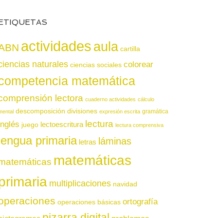
ETIQUETAS
actividades
aula
ABN
cartilla
ciencias naturales
colorear
ciencias sociales
competencia matemática
comprensión lectora
cuaderno actividades
cálculo
descomposición
divisiones
gramática
mental
expresión escrita
lectura
inglés
juego
lectoescritura
lectura comprensiva
lengua primaria
láminas
letras
matemáticas
matemáticas
primaria
multiplicaciones
navidad
operaciones
ortografía
operaciones básicas
pizarra digital