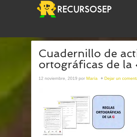
USTED ESTÁ AQUÍ:
INICIO
/
ARCHIVOS PARAMAR
Cuadernillo de act
ortográficas de la
12 noviembre, 2019
por
María
Dejar un coment