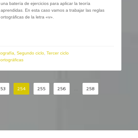
una batería de ejercicios para aplicar la teoría
aprendidas. En esta caso vamos a trabajar las reglas
ortográficas de la letra «v».
tografía
,
Segundo ciclo
,
Tercer ciclo
 ortográficas
253
254
255
256
…
258