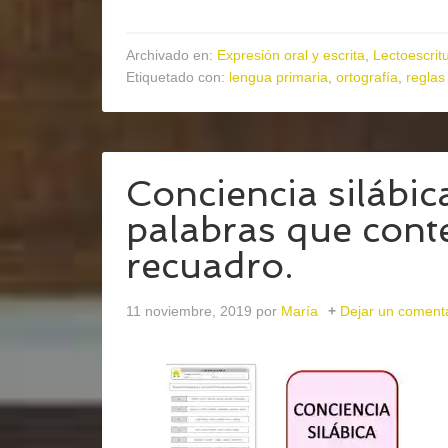
Archivado en:
Expresión oral y escrita
,
Lectoescrit
Etiquetado con:
lengua primaria
,
ortografía
,
reglas
Conciencia silábica
palabras que conte
recuadro.
11 noviembre, 2019
por
María
Dejar un coment