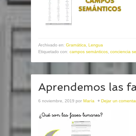
Archivado en:
Gramática
,
Lengua
Etiquetado con:
campos semánticos
,
conciencia s
Aprendemos las fa
6 noviembre, 2019
por
María
Dejar un comenta