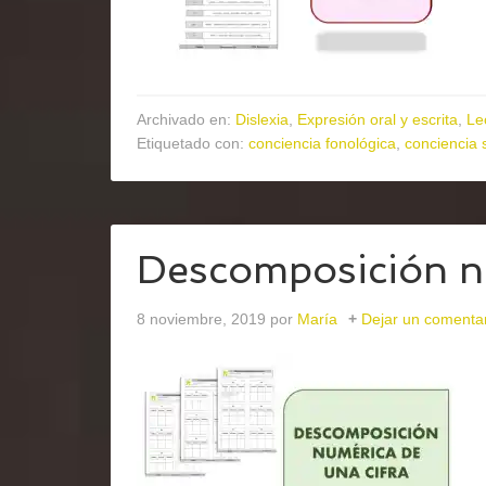
Archivado en:
Dislexia
,
Expresión oral y escrita
,
Le
Etiquetado con:
conciencia fonológica
,
conciencia s
Descomposición nu
8 noviembre, 2019
por
María
Dejar un comenta