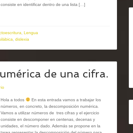
consiste en identificar dentro de una lista […]
ctoescritura
,
Lengua
ilábica
,
dislexia
mérica de una cifra.
rio
Hola a todos
En esta entrada vamos a trabajar los
números, en concreto, la descomposición numérica.
Vamos a utilizar números de tres cifras y el ejercicio
consiste en descomponer en centenas, decenas y
unidades, el número dado. Además se propone en la
tarea representar la descomposición del número para