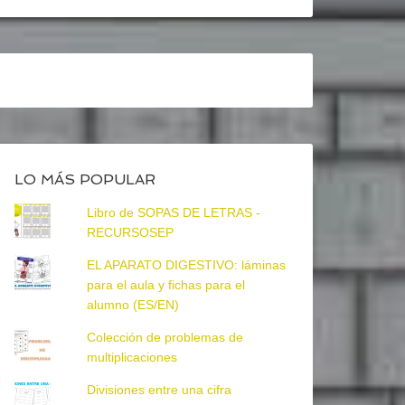
LO MÁS POPULAR
Libro de SOPAS DE LETRAS -
RECURSOSEP
EL APARATO DIGESTIVO: láminas
para el aula y fichas para el
alumno (ES/EN)
Colección de problemas de
multiplicaciones
Divisiones entre una cifra