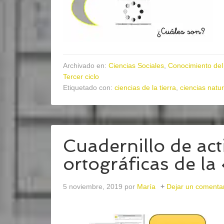
Archivado en:
Ciencias Sociales
,
Conocimiento del
Tercer ciclo
Etiquetado con:
ciencias de la tierra
,
ciencias natu
Cuadernillo de act
ortográficas de la
5 noviembre, 2019
por
María
Dejar un comenta