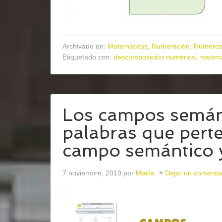
Archivado en:
Matemáticas
,
Numeración
,
Números 
Etiquetado con:
descomposición numérica
,
matemá
Los campos semánt
palabras que pert
campo semántico y
7 noviembre, 2019
por
María
Dejar un comenta