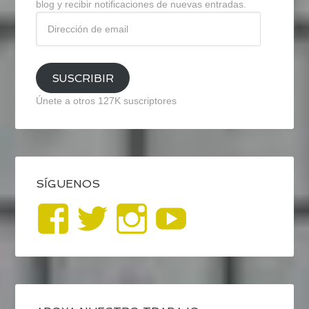
blog y recibir notificaciones de nuevas entradas.
Dirección
de
email
SUSCRIBIR
Únete a otros 127K suscriptores
SÍGUENOS
Ver
Ver
Ver
YouTub
perfil
perfil
perfil
de
de
de