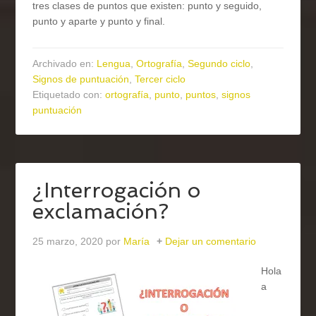
tres clases de puntos que existen: punto y seguido,
punto y aparte y punto y final.
Archivado en:
Lengua
,
Ortografía
,
Segundo ciclo
,
Signos de puntuación
,
Tercer ciclo
Etiquetado con:
ortografía
,
punto
,
puntos
,
signos
puntuación
¿Interrogación o
exclamación?
25 marzo, 2020
por
María
Dejar un comentario
Hola
a