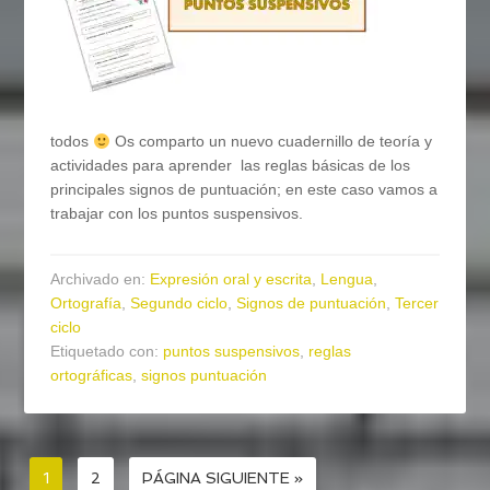
todos
Os comparto un nuevo cuadernillo de teoría y
actividades para aprender las reglas básicas de los
principales signos de puntuación; en este caso vamos a
trabajar con los puntos suspensivos.
Archivado en:
Expresión oral y escrita
,
Lengua
,
Ortografía
,
Segundo ciclo
,
Signos de puntuación
,
Tercer
ciclo
Etiquetado con:
puntos suspensivos
,
reglas
ortográficas
,
signos puntuación
1
2
PÁGINA SIGUIENTE »