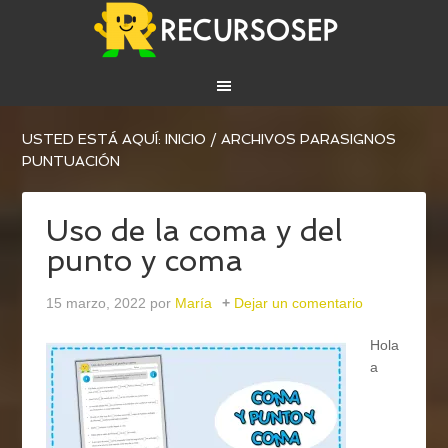
USTED ESTÁ AQUÍ:
INICIO
/
ARCHIVOS PARASIGNOS
PUNTUACIÓN
Uso de la coma y del
punto y coma
15 marzo, 2022
por
María
Dejar un comentario
Hola
a