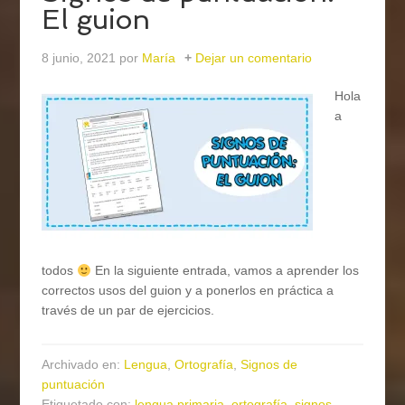
El guion
8 junio, 2021
por
María
Dejar un comentario
Hola
a
todos
En la siguiente entrada, vamos a aprender los
correctos usos del guion y a ponerlos en práctica a
través de un par de ejercicios.
Archivado en:
Lengua
,
Ortografía
,
Signos de
puntuación
Etiquetado con:
lengua primaria
,
ortografía
,
signos