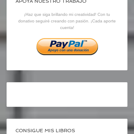
blogrecursosep
recursosep
recursosep
APOYA NUESTRO TRABAJO
¡Haz que siga brillando mi creatividad! Con tu
en
en
en
donativo seguiré creando con pasión. ¡Cada aporte
cuenta!
Facebook
Twitter
Instagram
CONSIGUE MIS LIBROS