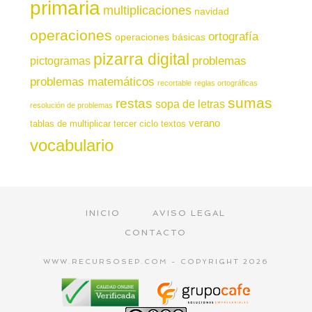
primaria
multiplicaciones
navidad
operaciones
ortografía
operaciones básicas
pizarra digital
pictogramas
problemas
problemas matemáticos
recortable
reglas ortográficas
sumas
restas
sopa de letras
resolución de problemas
verano
tablas de multiplicar
tercer ciclo
textos
vocabulario
INICIO
AVISO LEGAL
CONTACTO
WWW.RECURSOSEP.COM - COPYRIGHT 2026