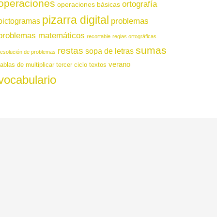
operaciones
ortografía
operaciones básicas
pizarra digital
pictogramas
problemas
problemas matemáticos
recortable
reglas ortográficas
sumas
restas
sopa de letras
resolución de problemas
verano
tablas de multiplicar
tercer ciclo
textos
vocabulario