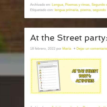
Archivado en:
Lengua
,
Poemas y rimas
,
Segundo c
Etiquetado con:
lengua primaria
,
poema
,
segundo 
At the Street party:
18 febrero, 2022
por
María
Dejar un comentari