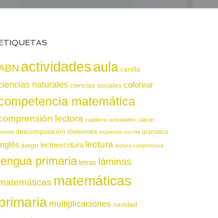
ETIQUETAS
actividades
aula
ABN
cartilla
ciencias naturales
colorear
ciencias sociales
competencia matemática
comprensión lectora
cuaderno actividades
cálculo
descomposición
divisiones
gramática
mental
expresión escrita
lectura
inglés
juego
lectoescritura
lectura comprensiva
lengua primaria
láminas
letras
matemáticas
matemáticas
primaria
multiplicaciones
navidad