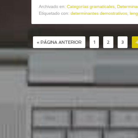
Archivado en:
Categorías gramaticales
,
Determina
Etiquetado con:
determinantes demostrativos
,
leng
« PÁGINA ANTERIOR
1
2
3