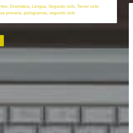
ntes
,
Gramática
,
Lengua
,
Segundo ciclo
,
Tercer ciclo
ua primaria
,
pictogramas
,
segundo ciclo
4