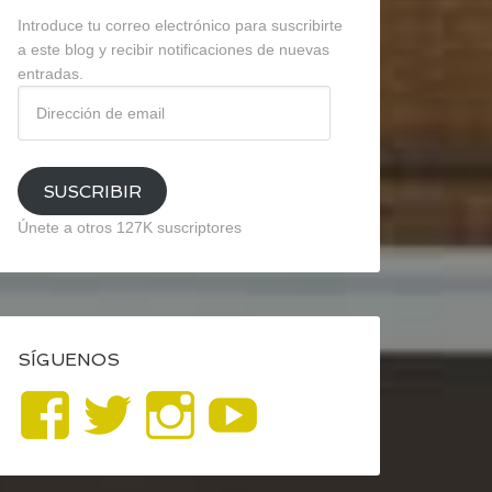
Introduce tu correo electrónico para suscribirte
a este blog y recibir notificaciones de nuevas
entradas.
Dirección
de
email
SUSCRIBIR
Únete a otros 127K suscriptores
SÍGUENOS
Ver
Ver
Ver
YouTube
perfil
perfil
perfil