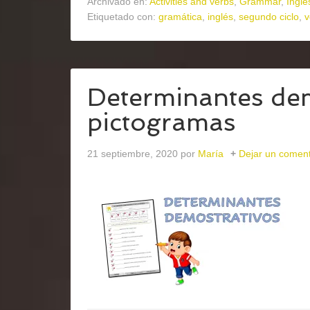
Archivado en:
Activities and verbs
,
Grammar
,
Inglé
Etiquetado con:
gramática
,
inglés
,
segundo ciclo
,
v
Determinantes dem
pictogramas
21 septiembre, 2020
por
María
Dejar un coment