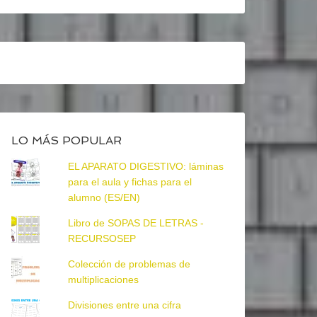
LO MÁS POPULAR
EL APARATO DIGESTIVO: láminas
para el aula y fichas para el
alumno (ES/EN)
Libro de SOPAS DE LETRAS -
RECURSOSEP
Colección de problemas de
multiplicaciones
Divisiones entre una cifra