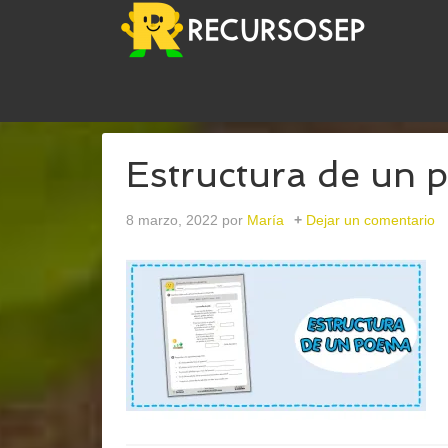
USTED ESTÁ AQUÍ:
INICIO
/
ARCHIVOS PARASEG
Estructura de un
8 marzo, 2022
por
María
Dejar un comentario